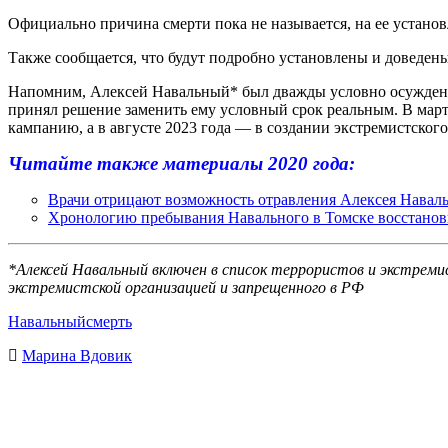
Официально причина смерти пока не называется, на ее устано
Также сообщается, что будут подробно установлены и доведены
Напомним, Алексей Навальный* был дважды условно осужден и 
принял решение заменить ему условный срок реальным. В март
кампанию, а в августе 2023 года — в создании экстремистского
Читайте также материалы 2020 года:
Врачи отрицают возможность отравления Алексея Навал
Хронологию пребывания Навального в Томске восстано
*Алексей Навальный включен в список террористов и экстреми
экстремистской организацией и запрещенного в РФ
Навальный
смерть
Марина Вдовик