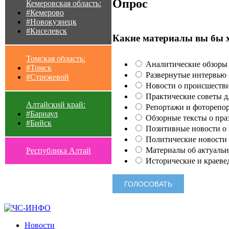
Опрос
Кемеровская область:
#Кемерово
#Новокузнецк
#Киселевск
Какие материалы вы бы 
Томская область:
Аналитические обзоры 
#Томск
Развернутые интервью с
#Стрежевой
Новости о происшестви
Практические советы для
Алтайский край:
Репортажи и фоторепор
#Барнаул
Обзорные тексты о праз
#Бийск
Позитивные новости о п
Политические новости 
Материалы об актуальн
Республика Алтай
Исторические и краеве
Новости