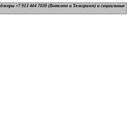
нджеры +7 913 464 7039 (Вотсапп и Телеграмм) и
социальные