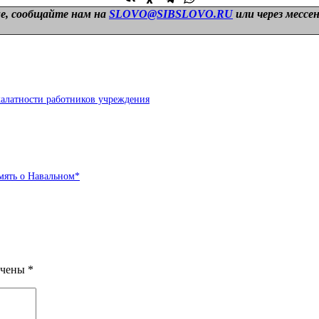
е, сообщайте нам на
SLOVO@SIBSLOVO.RU
или через мессе
халатности работников учреждения
мять о Навальном*
ечены
*