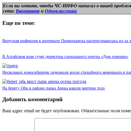
Если вы хотите, чтобы ЧС-ИНФО написал о вашей проблем
сети:
Вконтакте
и
Одноклассники
Еще по теме:
Вирусная инфекция в интернате Прокопьевска распространилась из-за 
В Алтайском крае судят директора социального центра «Дом помощи»
Нескольких новосибирцев задержали возле стихийного мемориала в па
На берегу Оби в районе парка Арена нашли мертвое тело
Добавить комментарий
Ваш адрес email не будет опубликован.
Обязательные поля пом