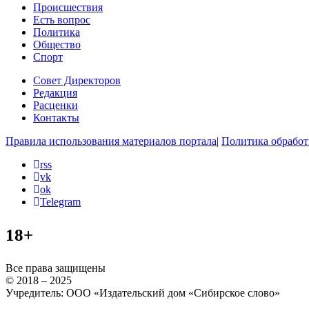
Происшествия
Есть вопрос
Политика
Общество
Спорт
Совет Директоров
Редакция
Расценки
Контакты
Правила использования материалов портала
|
Политика обработ
rss
vk
ok
Telegram
18+
Все права защищены
© 2018 – 2025
Учредитель: ООО «Издательский дом «Сибирское слово»