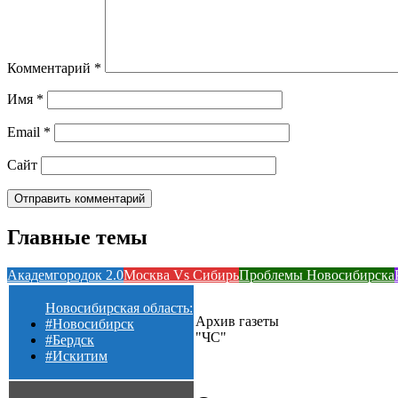
Комментарий
*
Имя
*
Email
*
Сайт
Главные темы
Академгородок 2.0
Москва Vs Сибирь
Проблемы Новосибирска
Новосибирская область:
Архив газеты
#Новосибирск
"ЧС"
#Бердск
#Искитим