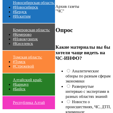
Новосибирская область:
Архив газеты
#Новосибирск
"ЧС"
#Бердск
#Искитим
Опрос
Кемеровская область:
#Кемерово
#Новокузнецк
#Киселевск
Какие материалы вы бы
хотели чаще видеть на
Томская область:
ЧС-ИНФО?
#Томск
#Стрежевой
Аналитические
обзоры по разным сферам
Алтайский край:
экономики
#Барнаул
Развернутые
#Бийск
интервью с экспертами в
разных областях знаний
Новости о
Республика Алтай
происшествиях, ЧС, ДТП,
криминале