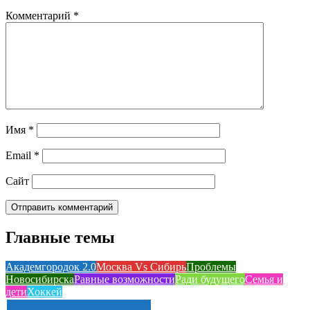
Комментарий
*
Имя
*
Email
*
Сайт
Главные темы
Академгородок 2.0
Москва Vs Сибирь
Проблемы
Новосибирска
Равные возможности
Ради будущего
Семья и
дети
Хоккей