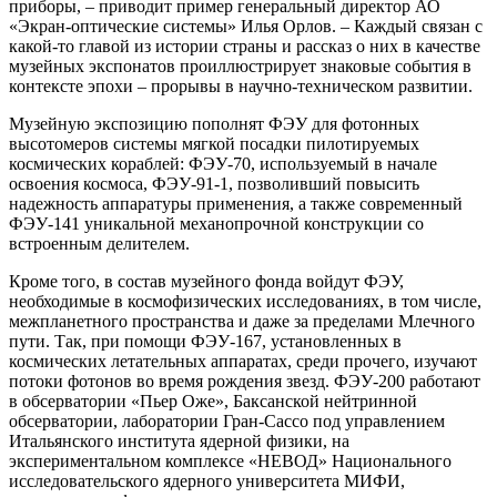
приборы, – приводит пример генеральный директор АО
«Экран-оптические системы» Илья Орлов. – Каждый связан с
какой-то главой из истории страны и рассказ о них в качестве
музейных экспонатов проиллюстрирует знаковые события в
контексте эпохи – прорывы в научно-техническом развитии.
Музейную экспозицию пополнят ФЭУ для фотонных
высотомеров системы мягкой посадки пилотируемых
космических кораблей: ФЭУ-70, используемый в начале
освоения космоса, ФЭУ-91-1, позволивший повысить
надежность аппаратуры применения, а также современный
ФЭУ-141 уникальной механопрочной конструкции со
встроенным делителем.
Кроме того, в состав музейного фонда войдут ФЭУ,
необходимые в космофизических исследованиях, в том числе,
межпланетного пространства и даже за пределами Млечного
пути. Так, при помощи ФЭУ-167, установленных в
космических летательных аппаратах, среди прочего, изучают
потоки фотонов во время рождения звезд. ФЭУ-200 работают
в обсерватории «Пьер Оже», Баксанской нейтринной
обсерватории, лаборатории Гран-Сассо под управлением
Итальянского института ядерной физики, на
экспериментальном комплексе «НЕВОД» Национального
исследовательского ядерного университета МИФИ,