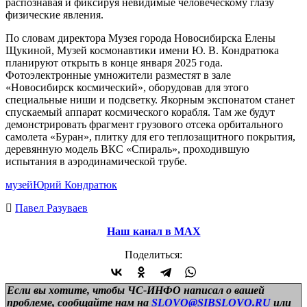
распознавая и фиксируя невидимые человеческому глазу
физические явления.
По словам директора Музея города Новосибирска Елены
Щукиной, Музей космонавтики имени Ю. В. Кондратюка
планируют открыть в конце января 2025 года.
Фотоэлектронные умножители разместят в зале
«Новосибирск космический», оборудовав для этого
специальные ниши и подсветку. Якорным экспонатом станет
спускаемый аппарат космического корабля. Там же будут
демонстрировать фрагмент грузового отсека орбитального
самолета «Буран», плитку для его теплозащитного покрытия,
деревянную модель ВКС «Спираль», проходившую
испытания в аэродинамической трубе.
музей
Юрий Кондратюк
Павел Разуваев
Наш канал в МАХ
Поделиться:
Если вы хотите, чтобы ЧС-ИНФО написал о вашей
проблеме, сообщайте нам на
SLOVO@SIBSLOVO.RU
или