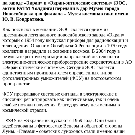
на заводе «Экран» и «Экран-оптические системы» (ЭОС,
актив РАТМ Холдинга) передали в дар Музею города
Новосибирска для филиала – Музея космонавтики имени
Ю. В. Кондратюка.
Как поясняют в компании, ЭОС является одним из
преемников легендарного новосибирского завода «Экран»,
который c 1954 году выпускал приборы для радиолокации и
телевидения. Орденом Октябрьской Революции в 1970 году
коллектив наградили за освоение космоса. В 2004 году в
результате реструктуризации направлений деятельности
электронно-оптическое приборостроение сосредоточили в АО
«Экран оптические-системы». Сегодня ЭОС является
единственным производителем определенных типов
фотоэлектронных умножителей (ФЭУ) на постсоветском
пространстве.
ФЭУ превращают световые сигналы в электрические и
способны регистрировать как интенсивные, так и очень
слабые потоки излучения, благодаря чему незаменимы в
космической отрасли.
– ФЭУ на «Экране» выпускают с 1959 года. Они были
задействованы в фотосъемке Венеры и обратной стороны
Луны. «Глазами» советских луноходов стали именно наши