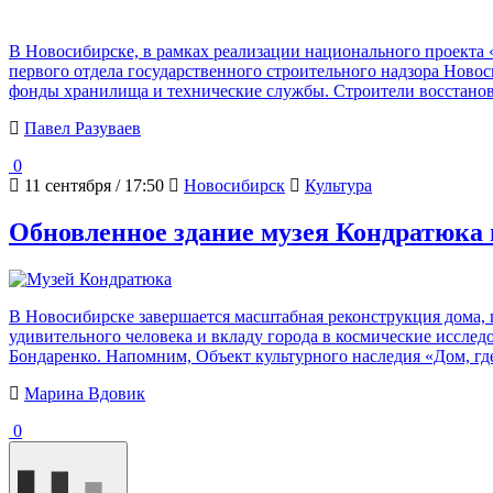
В Новосибирске, в рамках реализации национального проекта 
первого отдела государственного строительного надзора Новос
фонды хранилища и технические службы. Строители восстанов
Павел Разуваев
0
11 сентября / 17:50
Новосибирск
Культура
Обновленное здание музея Кондратюка 
В Новосибирске завершается масштабная реконструкция дома,
удивительного человека и вкладу города в космические исслед
Бондаренко. Напомним, Объект культурного наследия «Дом, гд
Марина Вдовик
0