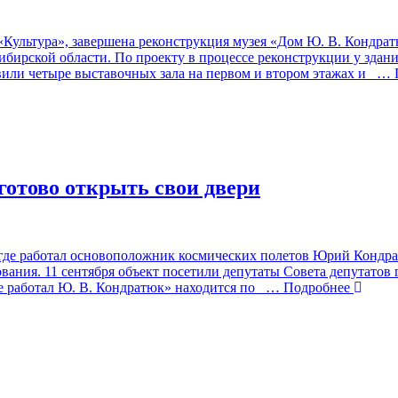
«Культура», завершена реконструкция музея «Дом Ю. В. Кондра
ибирской области. По проекту в процессе реконструкции у здани
или четыре выставочных зала на первом и втором этажах и
… П
готово открыть свои двери
 где работал основоположник космических полетов Юрий Кондра
ования. 11 сентября объект посетили депутаты Совета депутато
е работал Ю. В. Кондратюк» находится по
… Подробнее