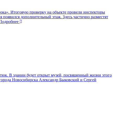
тюка». Итоговую проверку на объекте провели инспекторы
я появился дополнительный этаж. Здесь частично разместят
одробнее
тюк. В здании будет открыт музей, посвященный жизни этого
в города Новосибирска Александр Быковский и Сергей