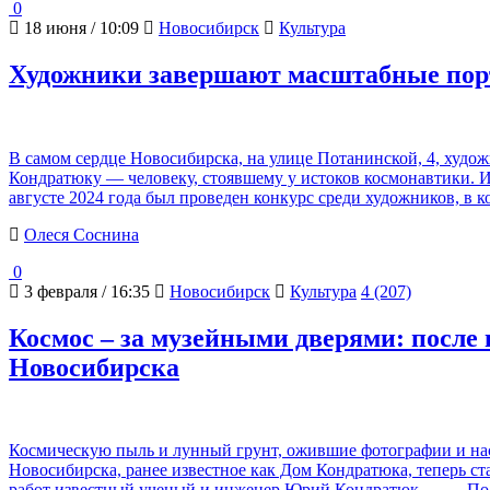
0
18 июня / 10:09
Новосибирск
Культура
Художники завершают масштабные пор
В самом сердце Новосибирска, на улице Потанинской, 4, худ
Кондратюку — человеку, стоявшему у истоков космонавтики. 
августе 2024 года был проведен конкурс среди художников, в 
Олеся Соснина
0
3 февраля / 16:35
Новосибирск
Культура
4 (207)
Космос – за музейными дверями: после
Новосибирска
Космическую пыль и лунный грунт, ожившие фотографии и наст
Новосибирска, ранее известное как Дом Кондратюка, теперь с
работ известный ученый и инженер Юрий Кондратюк –
… Под