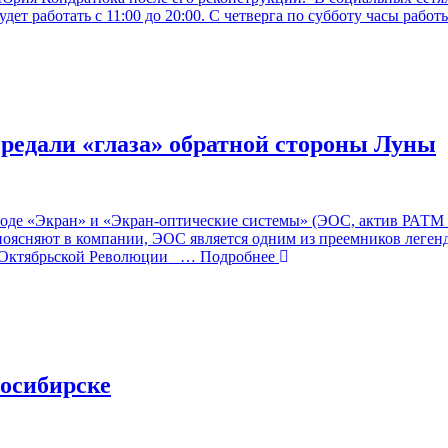
т работать с 11:00 до 20:00. С четверга по субботу часы работы
редали «глаза» обратной стороны Луны
оде «Экран» и «Экран-оптические системы» (ЭОС, актив РАТМ 
оясняют в компании, ЭОС является одним из преемников легенд
 Октябрьской Революции
… Подробнее
осибирске