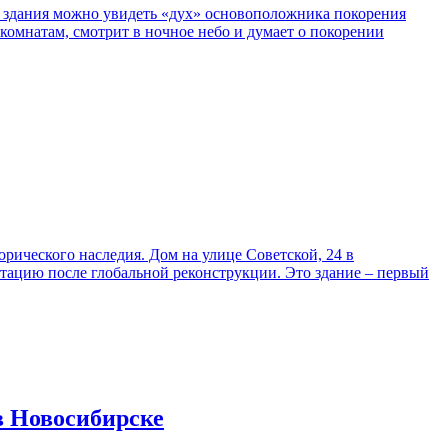
 здания можно увидеть «дух» основоположника покорения
комнатам, смотрит в ночное небо и думает о покорении
рического наследия. Дом на улице Советской, 24 в
тацию после глобальной реконструкции. Это здание – первый
в Новосибирске