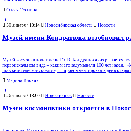
Олеся Соснина
0
30 января / 18:14
Новосибирская область
Новости
Музей имени Кондратюка возобновил ра
Музей космонавтики имени Ю. В. Кондратюка открывается посл
первоначальном виде – каким его задумывали 100 лет назад. «М
просветительское событие, — прокомментировал в день откры
Марина Вдовик
0
26 января / 18:00
Новосибирск
Новости
Музей космонавтики откроется в Новос
Напомним, Музей космонавтики было решено открыть в Доме Ю