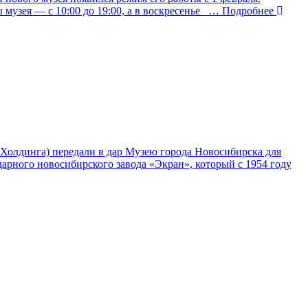
 музея — с 10:00 до 19:00, а в воскресенье
… Подробнее
Холдинга) передали в дар Музею города Новосибирска для
арного новосибирского завода «Экран», который c 1954 году