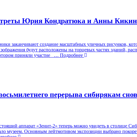
треты Юрия Кондратюка и Анны Кикино
ожники заканчивают создание масштабных уличных рисунков, к
Изображения будут расположены на торцевых частях зданий, ра
котором приняли участие
… Подробнее
 восьмилетнего перерыва сибирякам сн
оящий аппарат «Зенит-2» теперь можно увидеть в столице Сиби
тало музеем. Основным лейтмотивом экспозиции выбрано покоре
робнее