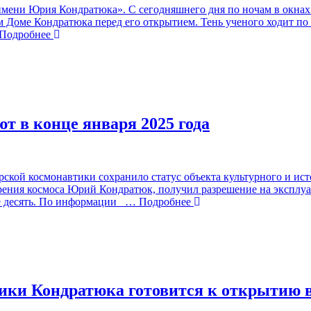
мени Юрия Кондратюка». С сегодняшнего дня по ночам в окнах
Доме Кондратюка перед его открытием. Тень ученого ходит по 
одробнее
т в конце января 2025 года
ской космонавтики сохранило статус объекта культурного и исто
рения космоса Юрий Кондратюк, получил разрешение на эксплуа
е десять. По информации
… Подробнее
ики Кондратюка готовится к открытию 