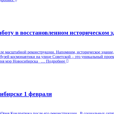
боту в восстановленном историческом з
е масштабной реконструкции. Напомним, историческое здание, 
узей космонавтики на улице Советской – это уникальный проект.
тия мэр Новосибирска
… Подробнее
ибирске 1 февраля
рия Кондратюка после его реконструкции. В социальных сетях н