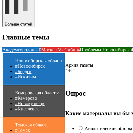
Больше статей
Главные темы
Академгородок 2.0
Москва Vs Сибирь
Проблемы Новосибирска
Новосибирская область:
Архив газеты
#Новосибирск
"ЧС"
#Бердск
#Искитим
Опрос
Кемеровская область:
#Кемерово
#Новокузнецк
#Киселевск
Какие материалы вы бы 
Томская область:
Аналитические обзоры 
#Томск