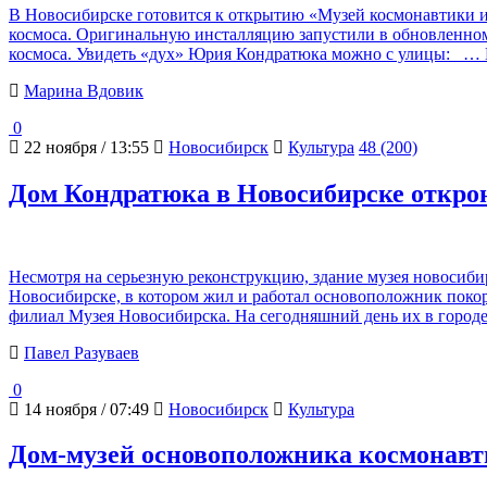
В Новосибирске готовится к открытию «Музей космонавтики и
космоса. Оригинальную инсталляцию запустили в обновленном 
космоса. Увидеть «дух» Юрия Кондратюка можно с улицы:
… П
Марина Вдовик
0
22 ноября / 13:55
Новосибирск
Культура
48 (200)
Дом Кондратюка в Новосибирске открою
Несмотря на серьезную реконструкцию, здание музея новосибир
Новосибирске, в котором жил и работал основоположник поко
филиал Музея Новосибирска. На сегодняшний день их в город
Павел Разуваев
0
14 ноября / 07:49
Новосибирск
Культура
Дом-музей основоположника космонавт