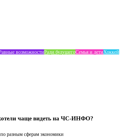
Равные возможности
Ради будущего
Семья и дети
Хоккей
хотели чаще видеть на ЧС-ИНФО?
по разным сферам экономики