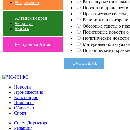
Развернутые интервью с
#Стрежевой
Новости о происшестви
Практические советы для
Алтайский край:
Репортажи и фоторепор
#Барнаул
Обзорные тексты о праз
#Бийск
Позитивные новости о п
Политические новости 
Материалы об актуальн
Республика Алтай
Исторические и краеве
Новости
Происшествия
Есть вопрос
Политика
Общество
Спорт
Совет Директоров
Редакция