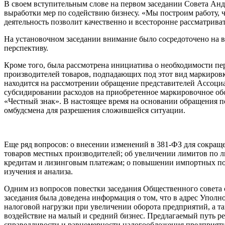
В своем вступительным слове на первом заседании Совета Андр
выработки мер по содействию бизнесу. «Мы построим работу, 
деятельность позволит качественно и всесторонне рассматриват
На установочном заседании внимание было сосредоточено на 
перспективу.
Кроме того, была рассмотрена инициатива о необходимости п
производителей товаров, подпадающих под этот вид маркировк
находится на рассмотрении обращение представителей Ассоци
субсидировании расходов на приобретенное маркировочное о
«Честный знак». В настоящее время на основании обращения п
омбудсмена для разрешения сложившейся ситуации.
Еще ряд вопросов: о внесении изменений в 381-ФЗ для сокращ
товаров местных производителей; об увеличении лимитов по
кредитам и лизинговым платежам; о повышении импортных пош
изучения и анализа.
Одним из вопросов повестки заседания Общественного совета
заседания была доведена информация о том, что в адрес Упол
налоговой нагрузки при увеличении оборота предприятий, а т
воздействие на малый и средний бизнес. Предлагаемый путь 
справедливости и равномерности налогообложения предприятий