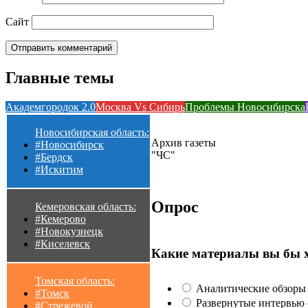
Сайт
Главные темы
Академгородок 2.0
Москва Vs Сибирь
Проблемы Новосибирска
Новосибирская область:
Архив газеты
#Новосибирск
"ЧС"
#Бердск
#Искитим
Опрос
Кемеровская область:
#Кемерово
#Новокузнецк
#Киселевск
Какие материалы вы бы 
Томская область:
Аналитические обзоры 
#Томск
Развернутые интервью с
#Стрежевой