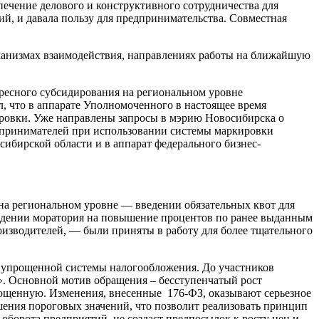
печение делового и конструктивного сотрудничества для
й, и давала пользу для предпринимательства. Совместная
еханизмах взаимодействия, направлениях работы на ближайшую
ресного субсидирования на региональном уровне
, что в аппарате Уполномоченного в настоящее время
ровки. Уже направлены запросы в мэрию Новосибирска о
дпринимателей при использовании системы маркировки
ибирской области и в аппарат федерального бизнес-
 на региональном уровне — введении обязательных квот для
едении моратория на повышение процентов по ранее выданным
зводителей, — были приняты в работу для более тщательного
 упрощенной системы налогообложения. До участников
». Основной мотив обращения – бесступенчатый рост
рощенную. Изменения, внесенные 176-ФЗ, оказывают серьезное
ения пороговых значений, что позволит реализовать принцип
борота предприятий, не создаст предпосылок к росту цен и