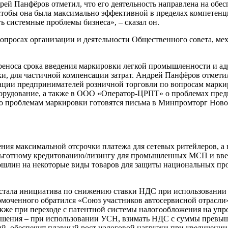
ей Панфёров отметил, что его деятельность направлена на обес
чтобы она была максимально эффективной в пределах компетенци
ь системные проблемы бизнеса», – сказал он.
вопросах организации и деятельности Общественного совета, м
ереноса срока введения маркировки легкой промышленности и ад
и, для частичной компенсации затрат. Андрей Панфёров отметил
ации предпринимателей розничной торговли по вопросам марки
борудование, а также в ООО «Оператор-ЦРПТ» о проблемах пре
о проблемам маркировки готовятся письма в Минпромторг Новос
ения максимальной отсрочки платежа для сетевых ритейлеров, а
 льготному кредитованию/лизингу для промышленных МСП и вв
лин на некоторые виды товаров для защиты национальных прои
 стала инициатива по снижению ставки НДС при использовании
номоченного обратился «Союз участников автосервисной отрасли
акже при переходе с патентной системы налогообложения на уп
решения – при использовании УСН, взимать НДС с суммы превыш
, обеспечит плавный рост налоговой нагрузки при увеличении о