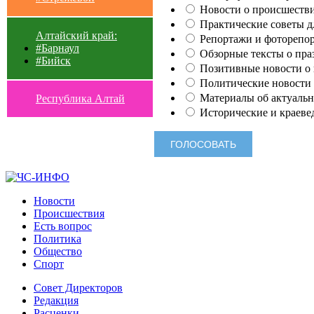
Новости о происшестви
Практические советы для
Алтайский край:
Репортажи и фоторепор
#Барнаул
Обзорные тексты о праз
#Бийск
Позитивные новости о п
Политические новости 
Материалы об актуальн
Республика Алтай
Исторические и краеве
Новости
Происшествия
Есть вопрос
Политика
Общество
Спорт
Совет Директоров
Редакция
Расценки