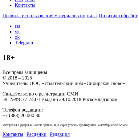
Контакты
Правила использования материалов портала
|
Политика обработ
rss
vk
ok
Telegram
18+
Все права защищены
© 2018 – 2025
Учредитель: ООО «Издательский дом «Сибирское слово»
Свидетельство о регистрации СМИ
ЭЛ №ФС77-74071 выдано 29.10.2018 Роскомнадзором
Телефон редакции:
+7 (383) 20 000 30
Материалы в рубриках «Точка зрения» и «Секрет успеха» публикуются на коммерческой основе
Контакты
|
Расценки
|
Редакция