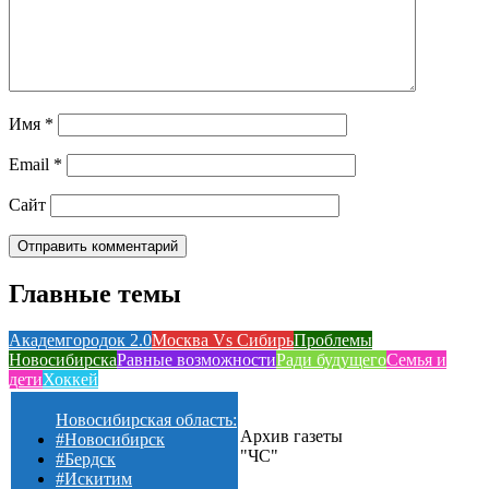
Имя
*
Email
*
Сайт
Главные темы
Академгородок 2.0
Москва Vs Сибирь
Проблемы
Новосибирска
Равные возможности
Ради будущего
Семья и
дети
Хоккей
Новосибирская область:
Архив газеты
#Новосибирск
"ЧС"
#Бердск
#Искитим