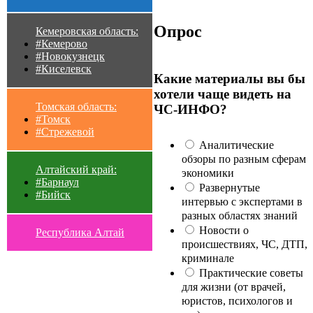
Опрос
Кемеровская область:
#Кемерово
#Новокузнецк
#Киселевск
Какие материалы вы бы
хотели чаще видеть на
Томская область:
ЧС-ИНФО?
#Томск
#Стрежевой
Аналитические
обзоры по разным сферам
Алтайский край:
экономики
#Барнаул
Развернутые
#Бийск
интервью с экспертами в
разных областях знаний
Новости о
Республика Алтай
происшествиях, ЧС, ДТП,
криминале
Практические советы
для жизни (от врачей,
юристов, психологов и