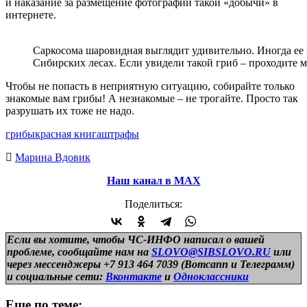
и наказание за размещение фотографий такой «добычи» в
интернете.
Саркосома шаровидная выглядит удивительно. Иногда ее 
Сибирских лесах. Если увидели такой гриб – проходите 
Чтобы не попасть в неприятную ситуацию, собирайте только
знакомые вам грибы! А незнакомые – не трогайте. Просто так
разрушать их тоже не надо.
грибы
красная книга
штрафы
Марина Вдовик
Наш канал в МАХ
Поделиться:
Если вы хотите, чтобы ЧС-ИНФО написал о вашей
проблеме, сообщайте нам на
SLOVO@SIBSLOVO.RU
или
через мессенджеры +7 913 464 7039 (Вотсапп и Телеграмм)
и
социальные сети:
Вконтакте
и
Одноклассники
Еще по теме: