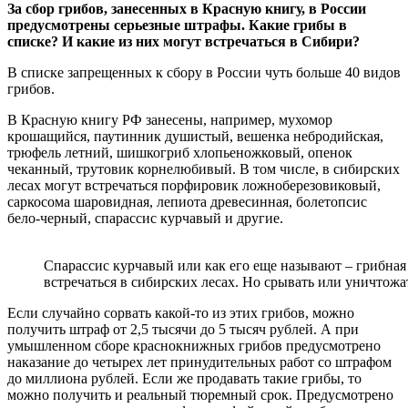
За сбор грибов, занесенных в Красную книгу, в России
предусмотрены серьезные штрафы. Какие грибы в
списке? И какие из них могут встречаться в Сибири?
В списке запрещенных к сбору в России чуть больше 40 видов
грибов.
В Красную книгу РФ занесены, например, мухомор
крошащийся, паутинник душистый, вешенка небродийская,
трюфель летний, шишкогриб хлопьеножковый, опенок
чеканный, трутовик корнелюбивый. В том числе, в сибирских
лесах могут встречаться порфировик ложноберезовиковый,
саркосома шаровидная, лепиота древесинная, болетопсис
бело-черный, спарассис курчавый и другие.
Спарассис курчавый или как его еще называют – грибная
встречаться в сибирских лесах. Но срывать или уничтожат
Если случайно сорвать какой-то из этих грибов, можно
получить штраф от 2,5 тысячи до 5 тысяч рублей. А при
умышленном сборе краснокнижных грибов предусмотрено
наказание до четырех лет принудительных работ со штрафом
до миллиона рублей. Если же продавать такие грибы, то
можно получить и реальный тюремный срок. Предусмотрено