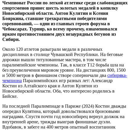
Чемпионат России по легкой атлетике среди слабовидящих
спортсменов принес шесть золотых медалей в копилку
Новосибирской области. Антон Кулятин и Ксения
Бояркина, ставшие трехкратными победителями
соревнований, — одни из главных героев форума в
Чебоксарах. Турнир, ко всему прочему, ознаменовался
ярким противостоянием двух незаурядных бегунов из
Сибири.
Около 120 атлетов разыграли медали в различных
дисциплинах в столице Чувашской Республики. На беговые
дорожки вышли титулованные мастера, в том числе
паралимпийские чемпионы. Так, в классе Т12 борьба шла на
без преувеличения мировом уровне. На дистанциях 800, 1500
и 5000 метров в финишном створе соперничали два
сибиряка-
чемпиона
Паралимпийских игр разных лет: Александр
Костин из Алтайского края и Антон Кулятин из
Новосибирской области. Оба, что интересно родились в
Бийске.
На последней Паралимпиаде в Париже (2024) Костин дважды
опередил Кулятина, который довольствовался бронзовыми
наградами. Спустя почти год новосибирец вернул должок на
внутренней арене, трижды выиграв финишные дуэли.
Вдобавок, в забеге на 400 метров опытный воспитанник