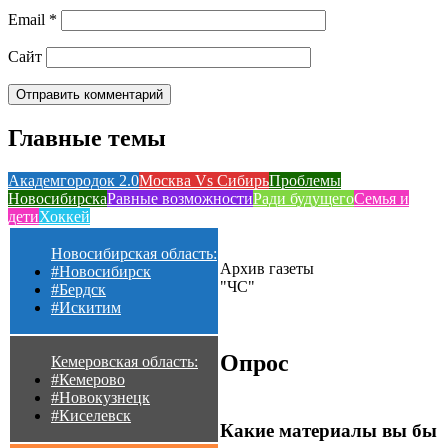
Email
*
Сайт
Главные темы
Академгородок 2.0
Москва Vs Сибирь
Проблемы
Новосибирска
Равные возможности
Ради будущего
Семья и
дети
Хоккей
Новосибирская область:
Архив газеты
#Новосибирск
"ЧС"
#Бердск
#Искитим
Опрос
Кемеровская область:
#Кемерово
#Новокузнецк
#Киселевск
Какие материалы вы бы