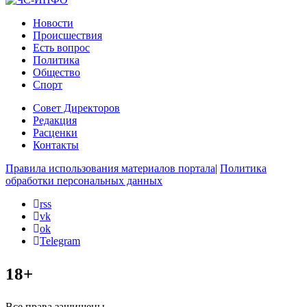
Новости
Происшествия
Есть вопрос
Политика
Общество
Спорт
Совет Директоров
Редакция
Расценки
Контакты
Правила использования материалов портала
|
Политика
обработки персональных данных
rss
vk
ok
Telegram
18+
Все права защищены