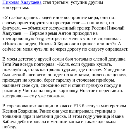
Николая Халухаева
стал третьим, уступив другим
конкурентам.
«У слабовидящих людей иное восприятие мира, они по-
своему ориентируются в пространстве — например, по
фигурам, — объясняет заслуженный тренер России Николай
Халухаев. — Первое время Антон приходил на
тренировочную базу, смотрел на меня в упор и спрашивал:
«Никто не видел, Николай Борисович пришел или нет?» А
сейчас он меня чуть ли не через дорогу по силуэту определяет.
В моем детстве у друзей семьи был тотально слепой дедушка.
Тетя Рая всегда повторяла: «Коля, если будешь кушать,
пожалуйста, ставь кастрюлю туда же, где стояла». У дедушки
был четкий алгоритм: он идет по комнатам, ничего не цепляя,
приходит на кухню, берет тарелку и столовые приборы,
наливает себе суп, спокойно ест и ставит грязную посуду в
раковину. Чистил на ощупь картошку. Но стоит переставить
кастрюлю — ему уже сложно».
В соревнованиях женщин в классе F13 блеснула мастерством
Ксения Бояркина. Ранее она уже выигрывала турниры в
толкании ядра и метании диска. В этом году ученица Ивана
Бабича дебютировала в метании копья и также одержала
победу.