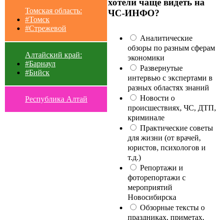
хотели чаще видеть на
Томская область:
ЧС-ИНФО?
#Томск
#Стрежевой
Аналитические
обзоры по разным сферам
Алтайский край:
экономики
#Барнаул
Развернутые
#Бийск
интервью с экспертами в
разных областях знаний
Новости о
Республика Алтай
происшествиях, ЧС, ДТП,
криминале
Практические советы
для жизни (от врачей,
юристов, психологов и
т.д.)
Репортажи и
фоторепортажи с
мероприятий
Новосибирска
Обзорные тексты о
праздниках, приметах,