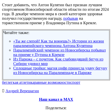
Стоит добавить, что Антон Кулятин был признан лучшим
спортсменом Новосибирской области области по итогам 2024
года. В декабре чемпион мира в своей категории здоровья
получил государственную награду,
побывав
на
торжественном приеме у Владимира Путина в Кремле.
Читайте также:
«Ты же слепой! Как ты воюешь?» Истории из жизни
паралимпийского чемпиона Антона Кулятина
Паралимпийский чемпион из Новосибирска побывал
на приеме у Путина в Кремле
Из Парижа – с почетом. Как слабовидящий бегун из
Сибири удивил мир
Сплошные тройки: магия цифр принесла удачу бегуну
из Новосибирска на Паралимпиаде в Париже
бег
легкая атлетика
равные возможности
спорт
Андрей Верещагин
Наш канал в МАХ
Поделиться: