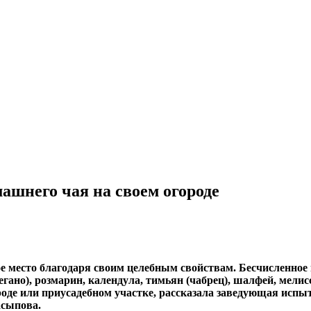
ашнего чая на своем огороде
ое место благодаря своим целебным свойствам. Бесчисленное
гано), розмарин, календула, тимьян (чабрец), шалфей, мелис
роде или приусадебном участке, рассказала заведующая исп
асыпова.