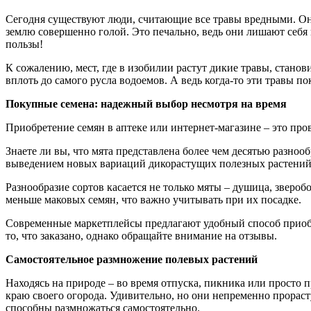
Сегодня существуют люди, считающие все травы вредными. Он
землю совершенно голой. Это печально, ведь они лишают себя
пользы!
К сожалению, мест, где в изобилии растут дикие травы, станов
вплоть до самого русла водоемов. А ведь когда-то эти травы по
Покупные семена: надежный выбор несмотря на время
Приобретение семян в аптеке или интернет-магазине – это про
Знаете ли вы, что мята представлена более чем десятью раз
выведением новых вариаций дикорастущих полезных растений
Разнообразие сортов касается не только мяты – душица, зверо
меньше маковых семян, что важно учитывать при их посадке.
Современные маркетплейсы предлагают удобный способ приобр
то, что заказано, однако обращайте внимание на отзывы.
Самостоятельное размножение полевых растений
Находясь на природе – во время отпуска, пикника или просто п
краю своего огорода. Удивительно, но они непременно прораст
способны размножаться самостоятельно.