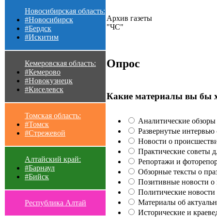
Новосибирская область:
Архив газеты
#Новосибирск
"ЧС"
#Бердск
#Искитим
Опрос
Кемеровская область:
#Кемерово
#Новокузнецк
#Киселевск
Какие материалы вы бы 
Томская область:
Аналитические обзоры 
#Томск
Развернутые интервью с
#Стрежевой
Новости о происшестви
Практические советы для
Алтайский край:
Репортажи и фоторепор
#Барнаул
Обзорные тексты о праз
#Бийск
Позитивные новости о п
Политические новости 
Материалы об актуальн
Республика Алтай
Исторические и краеве