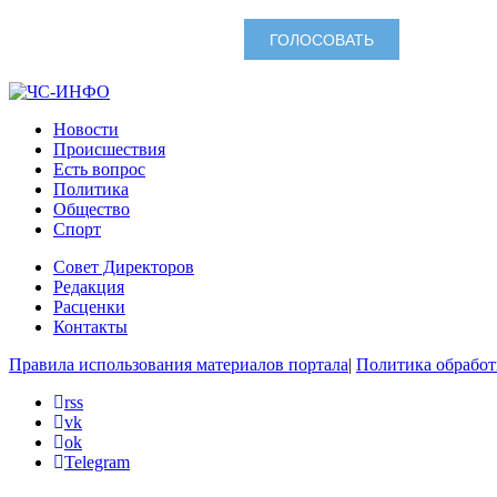
Новости
Происшествия
Есть вопрос
Политика
Общество
Спорт
Совет Директоров
Редакция
Расценки
Контакты
Правила использования материалов портала
|
Политика обработ
rss
vk
ok
Telegram