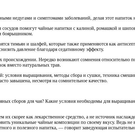
ными недугами и симптомами заболеваний, делая этот напиток н
и сосудов помогут чайные напитки с калиной, ромашкой и шипо
 и боярышником.
ся тимьян и шалфей, которые также применяются как антисепт
снизить давление благодаря седативному эффекту.
 их происхождении. Нередко возникают сомнения относительно 
вок вместо натуральных трав.
ей: условия выращивания, методы сбора и сушки, техника смеши
сто завышена, несмотря на сомнительное качество.
вяных сборов для чая? Какие условия необходимы для выращива
м их скорее как лекарственное средство, а не источник наслаж
овить уникальные чайные композиции по своему вкусу. Ведь не 
матного и полезного напитка, — говорит заведующая испытате