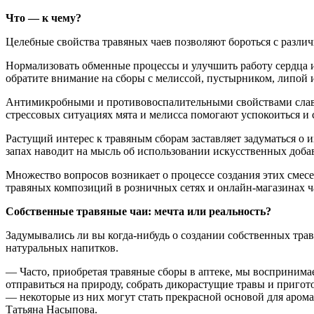
Что — к чему?
Целебные свойства травяных чаев позволяют бороться с различ
Нормализовать обменные процессы и улучшить работу сердца 
обратите внимание на сборы с мелиссой, пустырником, липой
Антимикробными и противовоспалительными свойствами славят
стрессовых ситуациях мята и мелисса помогают успокоиться и 
Растущий интерес к травяным сборам заставляет задуматься о
запах наводит на мысль об использовании искусственных доба
Множество вопросов возникает о процессе создания этих смес
травяных композиций в розничных сетях и онлайн-магазинах ча
Собственные травяные чаи: мечта или реальность?
Задумывались ли вы когда-нибудь о создании собственных тра
натуральных напитков.
— Часто, приобретая травяные сборы в аптеке, мы воспринимае
отправиться на природу, собрать дикорастущие травы и пригот
— некоторые из них могут стать прекрасной основой для аро
Татьяна Насыпова.