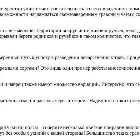
и яростно уничтожают растительность в своих владениях с пом
 возможности наслаждаться свежезаваренным травяным чаем с со
ится всё меньше. Территории вокруг источников и ручьев, некогд
крывали берега родников и ручейков в таком количестве, что глаз
веренный путь к успеху в разведении лекарственных трав. Проц
нообразными сортами? Это лишь один пример работы многочислен
.
бой и чабрец также имеют множество вариаций. Интересно, что с
етения семян и рассады через интернет. Надежность таких пок
рогулки по полям – соберите несколько цветков понравившихся т
ут без особых усилий с вашей стороны! Большинство таких трав