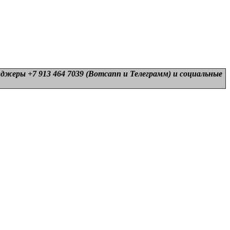
нджеры +7 913 464 7039 (Вотсапп и Телеграмм) и
социальные