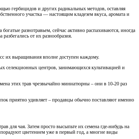
ощью гербицидов и других радикальных методов, оставляя
бственного участка — настоящим кладезем вкуса, аромата и
а богатые разнотравьем, сейчас активно распахиваются, иногда
а разбегались от их разнообразия.
есс их выращивания вполне доступен каждому.
ных селекционных центров, занимающихся культивацией и
емена этих трав чрезвычайно миниатюрны – они в 10-20 раз
упок приятно удивляет – продавцы обычно поставляют именно
рав для чая. Затем просто высыпьте их семена где-нибудь на
 порадуют цветением уже в первый год, а многие виды