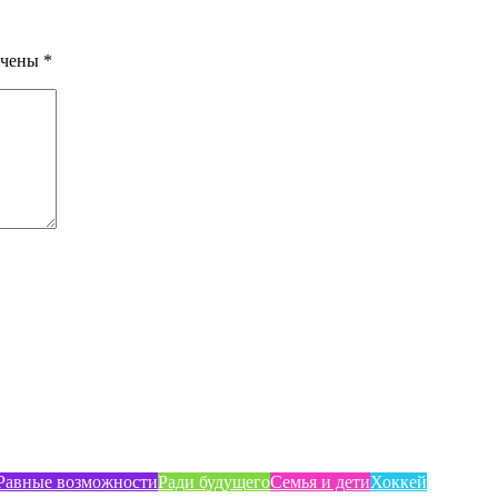
ечены
*
Равные возможности
Ради будущего
Семья и дети
Хоккей