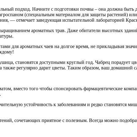
ельный подход. Начните с подготовки почвы – она должна быть 
ы агроспаном (специальным материалом для защиты растений) ил
ания, — отмечает заведующая испытательной лабораторией Кр
ыращиванием ароматных трав. Даже обитатели высотных зданий 
атуры.
ами для ароматных чаев на долгое время, не прикладывая значи
ждому!
шица, становятся доступными круглый год. Чабрец порадует цве
та также регулярно дарит цветы. Таким образом, ваш домашний са
ом, вместо того чтобы спонсировать фармацевтические компа
.
ительную устойчивость к заболеваниям и редко становятся миш
тений, сочетающих приятное с полезным. Всегда можно подобр