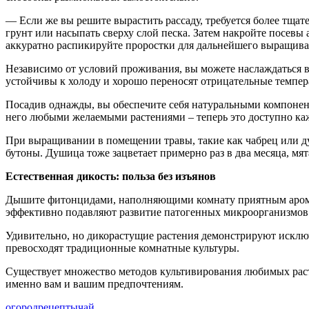
— Если же вы решите вырастить рассаду, требуется более тщат
грунт или насыпать сверху слой песка. Затем накройте посев
аккуратно распикируйте проростки для дальнейшего выращив
Независимо от условий проживания, вы можете наслаждаться в
устойчивы к холоду и хорошо переносят отрицательные темпер
Посадив однажды, вы обеспечите себя натуральными компонент
него любыми желаемыми растениями – теперь это доступно ка
При выращивании в помещении травы, такие как чабрец или ду
бутоны. Душица тоже зацветает примерно раз в два месяца, мя
Естественная дикость: польза без изъянов
Дышите фитонцидами, наполняющими комнату приятным аромат
эффективно подавляют развитие патогенных микроорганизмов
Удивительно, но дикорастущие растения демонстрируют исключ
превосходят традиционные комнатные культуры.
Существует множество методов культивирования любимых рас
именно вам и вашим предпочтениям.
огород
рецепты
чай