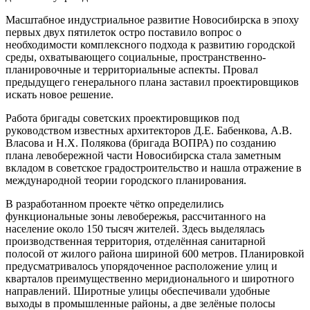
Масштабное индустриальное развитие Новосибирска в эпоху
первых двух пятилеток остро поставило вопрос о
необходимости комплексного подхода к развитию городской
среды, охватывающего социальные, пространственно-
планировочные и территориальные аспекты. Провал
предыдущего генерального плана заставил проектировщиков
искать новое решение.
Работа бригады советских проектировщиков под
руководством известных архитекторов Д.Е. Бабенкова, А.В.
Власова и Н.Х. Полякова (бригада ВОПРА) по созданию
плана левобережной части Новосибирска стала заметным
вкладом в советское градостроительство и нашла отражение в
международной теории городского планирования.
В разработанном проекте чётко определились
функциональные зоны левобережья, рассчитанного на
население около 150 тысяч жителей. Здесь выделялась
производственная территория, отделённая санитарной
полосой от жилого района шириной 600 метров. Планировкой
предусматривалось упорядоченное расположение улиц и
кварталов преимущественно меридионального и широтного
направлений. Широтные улицы обеспечивали удобные
выходы в промышленные районы, а две зелёные полосы