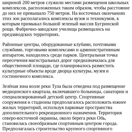
шириной 200 метров служили местами размещения школьных
комплексов, расположенных таким образом, чтобы расстояние
до них не превышало 750 метров. На восточных окончаниях
этих зон располагались комплексы вузов и техникумов, к
которым примыкал большой зеленый массив Бугринской
рощи. Фабрично-заводские училища размещались на
предзаводских территориях.
Районные центры, оборудованные клубами, почтовыми
службами, торговыми комплексами и административным
аппаратом, находились среди парков. Центральная точка
пересечения магистральных дорог предназначалась для
общественной площади, где планировалось разместить
культурные объекты вроде дворца культуры, музея и
гостиничного комплекса.
Зелёная зона возле реки Тула была отведена под размещение
медицинского квартала, включавшего больницы, санатории и
специализированный детский центр. Спортивные
сооружения и стадионы предполагалось расположить южнее
жилых территорий, используя парковые пространства
дополнительного рекреационного назначения. Территория
северо-восточной окраины, около берега реки Обь,
становилась своеобразным спортивным центром города.
Предполагалась строительство крупного спортивного