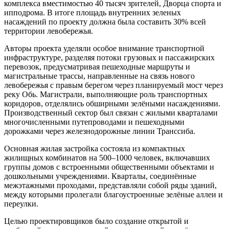
комплекса вместимостью 40 тысяч зрителей, Дворца спорта и
ипподрома. В итоге площадь внутренних зеленых
насаждений по проекту должна была составить 30% всей
территории левобережья.
Авторы проекта уделяли особое внимание транспортной
инфраструктуре, разделяя потоки грузовых и пассажирских
перевозок, предусматривая пешеходные маршруты и
магистральные трассы, направленные на связь нового
левобережья с правым берегом через планируемый мост через
реку Обь. Магистрали, выполняющие роль транспортных
коридоров, отделялись обширными зелёными насаждениями.
Производственный сектор был связан с жилыми кварталами
многочисленными путепроводами и пешеходными
дорожками через железнодорожные линии Транссиба.
Основная жилая застройка состояла из компактных
жилищных комбинатов на 500–1000 человек, включавших
группы домов с встроенными общественными объектами и
дошкольными учреждениями. Кварталы, соединённые
межэтажными проходами, представляли собой ряды зданий,
между которыми пролегали благоустроенные зелёные аллеи и
переулки.
Целью проектировщиков было создание открытой и