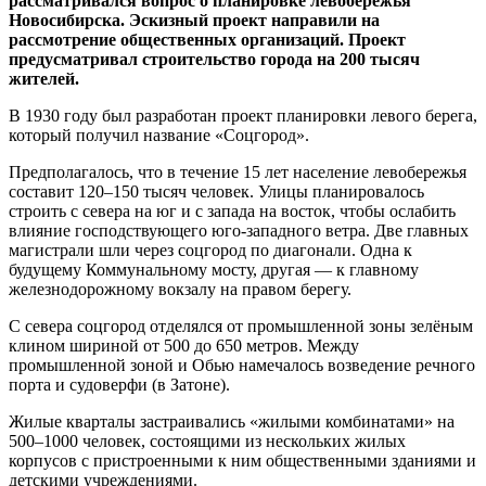
рассматривался вопрос о планировке левобережья
Новосибирска. Эскизный проект направили на
рассмотрение общественных организаций. Проект
предусматривал строительство города на 200 тысяч
жителей.
В 1930 году был разработан проект планировки левого берега,
который получил название «Соцгород».
Предполагалось, что в течение 15 лет население левобережья
составит 120–150 тысяч человек. Улицы планировалось
строить с севера на юг и с запада на восток, чтобы ослабить
влияние господствующего юго-западного ветра. Две главных
магистрали шли через соцгород по диагонали. Одна к
будущему Коммунальному мосту, другая — к главному
железнодорожному вокзалу на правом берегу.
С севера соцгород отделялся от промышленной зоны зелёным
клином шириной от 500 до 650 метров. Между
промышленной зоной и Обью намечалось возведение речного
порта и судоверфи (в Затоне).
Жилые кварталы застраивались «жилыми комбинатами» на
500–1000 человек, состоящими из нескольких жилых
корпусов с пристроенными к ним общественными зданиями и
детскими учреждениями.