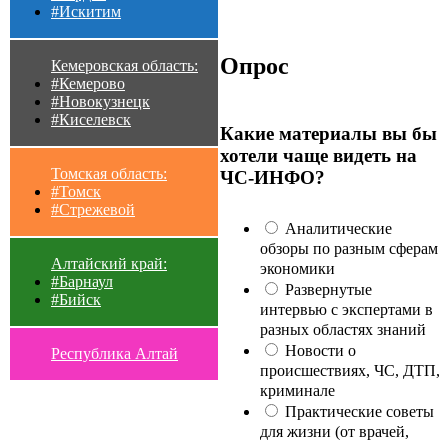
#Искитим
Опрос
Кемеровская область:
#Кемерово
#Новокузнецк
#Киселевск
Какие материалы вы бы
хотели чаще видеть на
Томская область:
ЧС-ИНФО?
#Томск
#Стрежевой
Аналитические
обзоры по разным сферам
Алтайский край:
экономики
#Барнаул
Развернутые
#Бийск
интервью с экспертами в
разных областях знаний
Новости о
Республика Алтай
происшествиях, ЧС, ДТП,
криминале
Практические советы
для жизни (от врачей,