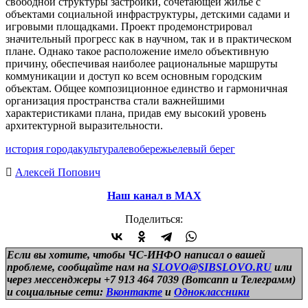
свободной структуры застройки, сочетающей жильё с
объектами социальной инфраструктуры, детскими садами и
игровыми площадками. Проект продемонстрировал
значительный прогресс как в научном, так и в практическом
плане. Однако такое расположение имело объективную
причину, обеспечивая наиболее рациональные маршруты
коммуникации и доступ ко всем основным городским
объектам. Общее композиционное единство и гармоничная
организация пространства стали важнейшими
характеристиками плана, придав ему высокий уровень
архитектурной выразительности.
история города
культура
левобережье
левый берег
Алексей Попович
Наш канал в МАХ
Поделиться:
Если вы хотите, чтобы ЧС-ИНФО написал о вашей
проблеме, сообщайте нам на
SLOVO@SIBSLOVO.RU
или
через мессенджеры +7 913 464 7039 (Вотсапп и Телеграмм)
и
социальные сети:
Вконтакте
и
Одноклассники