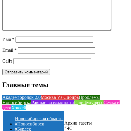
Имя
*
Email
*
Сайт
Главные темы
Академгородок 2.0
Москва Vs Сибирь
Проблемы
Новосибирска
Равные возможности
Ради будущего
Семья и
дети
Хоккей
Новосибирская область:
Архив газеты
#Новосибирск
"ЧС"
#Бердск