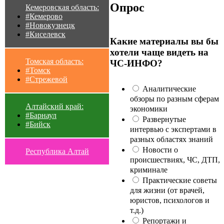
Опрос
Кемеровская область:
#Кемерово
#Новокузнецк
#Киселевск
Какие материалы вы бы
хотели чаще видеть на
Томская область:
ЧС-ИНФО?
#Томск
#Стрежевой
Аналитические
обзоры по разным сферам
Алтайский край:
экономики
#Барнаул
Развернутые
#Бийск
интервью с экспертами в
разных областях знаний
Новости о
Республика Алтай
происшествиях, ЧС, ДТП,
криминале
Практические советы
для жизни (от врачей,
юристов, психологов и
т.д.)
Репортажи и