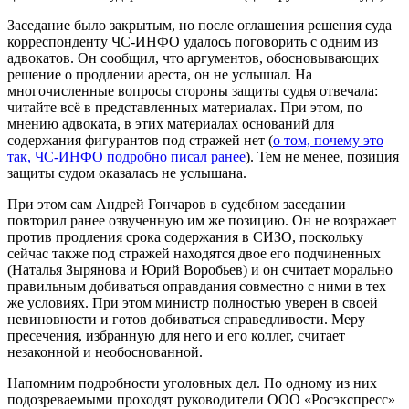
Заседание было закрытым, но после оглашения решения суда
корреспонденту ЧС-ИНФО удалось поговорить с одним из
адвокатов. Он сообщил, что аргументов, обосновывающих
решение о продлении ареста, он не услышал. На
многочисленные вопросы стороны защиты судья отвечала:
читайте всё в представленных материалах. При этом, по
мнению адвоката, в этих материалах оснований для
содержания фигурантов под стражей нет (
о том, почему это
так, ЧС-ИНФО подробно писал ранее
). Тем не менее, позиция
защиты судом оказалась не услышана.
При этом сам Андрей Гончаров в судебном заседании
повторил ранее озвученную им же позицию. Он не возражает
против продления срока содержания в СИЗО, поскольку
сейчас также под стражей находятся двое его подчиненных
(Наталья Зырянова и Юрий Воробьев) и он считает морально
правильным добиваться оправдания совместно с ними в тех
же условиях. При этом министр полностью уверен в своей
невиновности и готов добиваться справедливости. Меру
пресечения, избранную для него и его коллег, считает
незаконной и необоснованной.
Напомним подробности уголовных дел. По одному из них
подозреваемыми проходят руководители ООО «Росэкспресс»