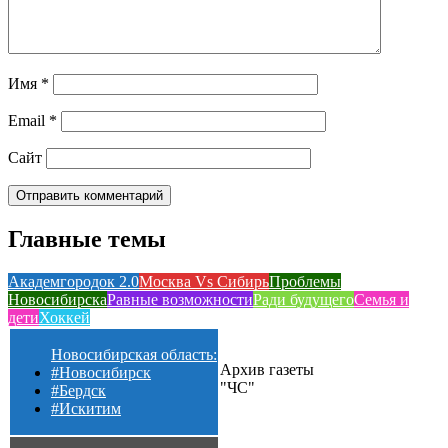
Имя
*
Email
*
Сайт
Главные темы
Академгородок 2.0
Москва Vs Сибирь
Проблемы
Новосибирска
Равные возможности
Ради будущего
Семья и
дети
Хоккей
Новосибирская область:
Архив газеты
#Новосибирск
"ЧС"
#Бердск
#Искитим