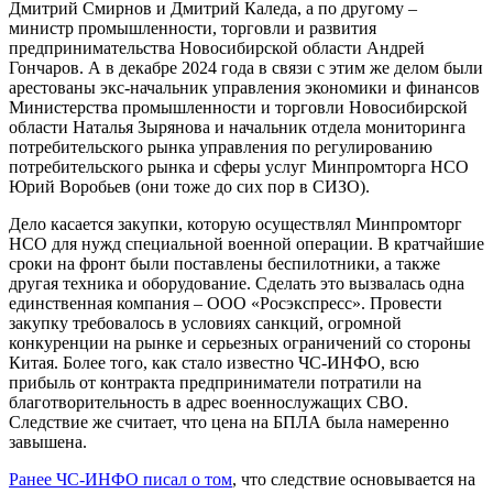
Дмитрий Смирнов и Дмитрий Каледа, а по другому –
министр промышленности, торговли и развития
предпринимательства Новосибирской области Андрей
Гончаров. А в декабре 2024 года в связи с этим же делом были
арестованы экс-начальник управления экономики и финансов
Министерства промышленности и торговли Новосибирской
области Наталья Зырянова и начальник отдела мониторинга
потребительского рынка управления по регулированию
потребительского рынка и сферы услуг Минпромторга НСО
Юрий Воробьев (они тоже до сих пор в СИЗО).
Дело касается закупки, которую осуществлял Минпромторг
НСО для нужд специальной военной операции. В кратчайшие
сроки на фронт были поставлены беспилотники, а также
другая техника и оборудование. Сделать это вызвалась одна
единственная компания – ООО «Росэкспресс». Провести
закупку требовалось в условиях санкций, огромной
конкуренции на рынке и серьезных ограничений со стороны
Китая. Более того, как стало известно ЧС-ИНФО, всю
прибыль от контракта предприниматели потратили на
благотворительность в адрес военнослужащих СВО.
Следствие же считает, что цена на БПЛА была намеренно
завышена.
Ранее ЧС-ИНФО писал о том
, что следствие основывается на