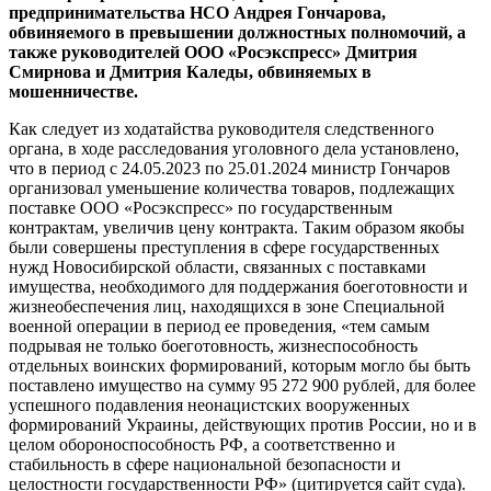
предпринимательства НСО Андрея Гончарова,
обвиняемого в превышении должностных полномочий, а
также руководителей ООО «Росэкспресс» Дмитрия
Смирнова и Дмитрия Каледы, обвиняемых в
мошенничестве.
Как следует из ходатайства руководителя следственного
органа, в ходе расследования уголовного дела установлено,
что в период с 24.05.2023 по 25.01.2024 министр Гончаров
организовал уменьшение количества товаров, подлежащих
поставке ООО «Росэкспресс» по государственным
контрактам, увеличив цену контракта. Таким образом якобы
были совершены преступления в сфере государственных
нужд Новосибирской области, связанных с поставками
имущества, необходимого для поддержания боеготовности и
жизнеобеспечения лиц, находящихся в зоне Специальной
военной операции в период ее проведения, «тем самым
подрывая не только боеготовность, жизнеспособность
отдельных воинских формирований, которым могло бы быть
поставлено имущество на сумму 95 272 900 рублей, для более
успешного подавления неонацистских вооруженных
формирований Украины, действующих против России, но и в
целом обороноспособность РФ, а соответственно и
стабильность в сфере национальной безопасности и
целостности государственности РФ» (цитируется сайт суда).