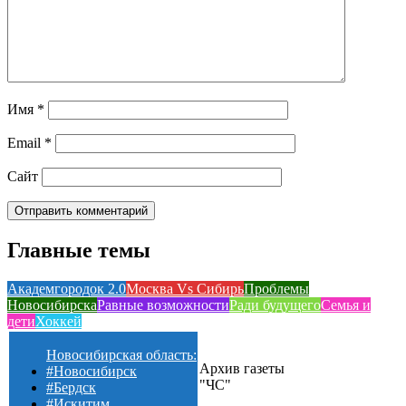
Имя
*
Email
*
Сайт
Главные темы
Академгородок 2.0
Москва Vs Сибирь
Проблемы
Новосибирска
Равные возможности
Ради будущего
Семья и
дети
Хоккей
Новосибирская область:
Архив газеты
#Новосибирск
"ЧС"
#Бердск
#Искитим