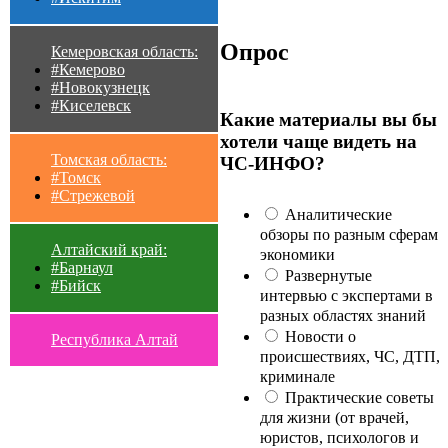
Опрос
Кемеровская область:
#Кемерово
#Новокузнецк
#Киселевск
Какие материалы вы бы
хотели чаще видеть на
Томская область:
ЧС-ИНФО?
#Томск
#Стрежевой
Аналитические
обзоры по разным сферам
Алтайский край:
экономики
#Барнаул
Развернутые
#Бийск
интервью с экспертами в
разных областях знаний
Новости о
Республика Алтай
происшествиях, ЧС, ДТП,
криминале
Практические советы
для жизни (от врачей,
юристов, психологов и