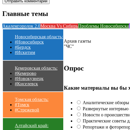
Главные темы
Академгородок 2.0
Москва Vs Сибирь
Проблемы Новосибирска
Новосибирская область:
Архив газеты
#Новосибирск
"ЧС"
#Бердск
#Искитим
Опрос
Кемеровская область:
#Кемерово
#Новокузнецк
#Киселевск
Какие материалы вы бы 
Томская область:
Аналитические обзоры 
#Томск
Развернутые интервью с
#Стрежевой
Новости о происшестви
Практические советы для
Алтайский край:
Репортажи и фоторепор