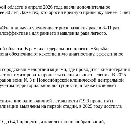
кой области в апреле 2026 года ввели дополнительное
ее 30 лет. Даже тех, кто бросил вредную привычку менее 15 лет
Эта привычка увеличивает риск развития рака в 8–11 раз.
лоэффективна для раннего выявления рака легкого.
й области. В рамках федерального проекта «Борьба с
иона обеспечивают качественную диагностику, эффективное
и городскими медорганизациями, где проводится химиотерапия
ляет оптимизировать процессы госпитального лечения. В 2025
еранов войн № 3 и Новосибирской клинической центральной
четом территориальной доступности, а также позволяет
 снижению одногодичной летальности (19,3 процента) и
лизации выявлены на первой стадии, в 2025 году достигла
 до 64,1 процента, а количество новообразований,