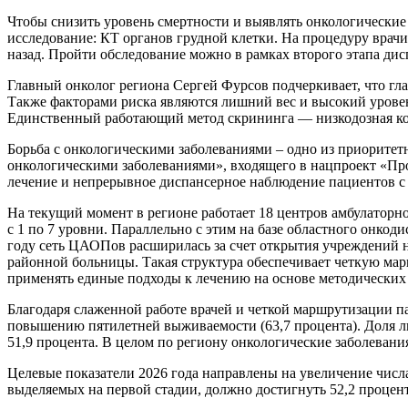
Чтобы снизить уровень смертности и выявлять онкологические 
исследование: КТ органов грудной клетки. На процедуру врачи 
назад. Пройти обследование можно в рамках второго этапа ди
Главный онколог региона Сергей Фурсов подчеркивает, что гла
Также факторами риска являются лишний вес и высокий урове
Единственный работающий метод скрининга — низкодозная к
Борьба с онкологическими заболеваниями – одно из приоритет
онкологическими заболеваниями», входящего в нацпроект «Пр
лечение и непрерывное диспансерное наблюдение пациентов с
На текущий момент в регионе работает 18 центров амбулатор
с 1 по 7 уровни. Параллельно с этим на базе областного онко
году сеть ЦАОПов расширилась за счет открытия учреждений 
районной больницы. Такая структура обеспечивает четкую мар
применять единые подходы к лечению на основе методических 
Благодаря слаженной работе врачей и четкой маршрутизации п
повышению пятилетней выживаемости (63,7 процента). Доля ли
51,9 процента. В целом по региону онкологические заболевани
Целевые показатели 2026 года направлены на увеличение числа
выделяемых на первой стадии, должно достигнуть 52,2 процент