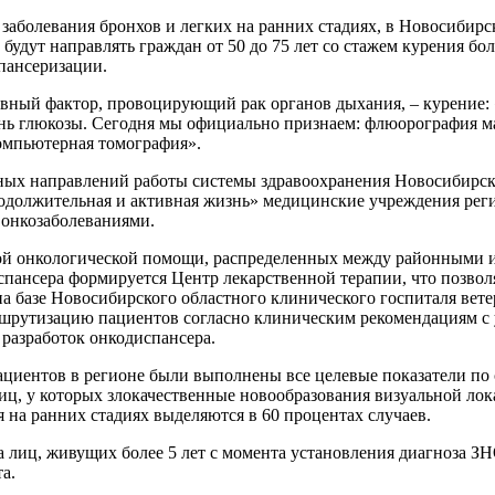
заболевания бронхов и легких на ранних стадиях, в Новосибирс
будут направлять граждан от 50 до 75 лет со стажем курения бол
спансеризации.
вный фактор, провоцирующий рак органов дыхания, – курение: «
нь глюкозы. Сегодня мы официально признаем: флюорография ма
омпьютерная томография».
ных направлений работы системы здравоохранения Новосибирско
одолжительная и активная жизнь» медицинские учреждения рег
 онкозаболеваниями.
ной онкологической помощи, распределенных между районными 
диспансера формируется Центр лекарственной терапии, что позво
на базе Новосибирского областного клинического госпиталя вет
шрутизацию пациентов согласно клиническим рекомендациям с у
разработок онкодиспансера.
ациентов в регионе были выполнены все целевые показатели по
ц, у которых злокачественные новообразования визуальной лока
я на ранних стадиях выделяются в 60 процентах случаев.
 лиц, живущих более 5 лет с момента установления диагноза ЗНО
а.