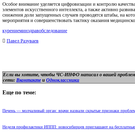
Особое внимание уделяется цифровизации и контролю качеств
элементов искусственного интеллекта, а также активно развив
снижения доли запущенных случаев проводятся штабы, на кот
мероприятия и совершенствовать тактику оказания медицинск
курение
минздрав
обследование
Павел Разуваев
Если вы хотите, чтобы ЧС-ИНФО написал о вашей проблем
сети:
Вконтакте
и
Одноклассники
Еще по теме:
Печень — молчаливый орган: врачи назвали скрытые признаки пробле
Неделя профилактики ИППП: новосибирцев приглашают на бесплатные