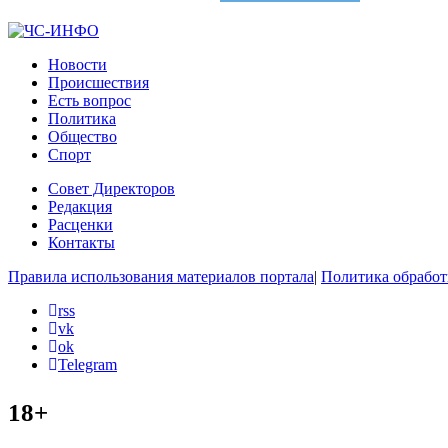
Новости
Происшествия
Есть вопрос
Политика
Общество
Спорт
Совет Директоров
Редакция
Расценки
Контакты
Правила использования материалов портала
|
Политика обработ
rss
vk
ok
Telegram
18+