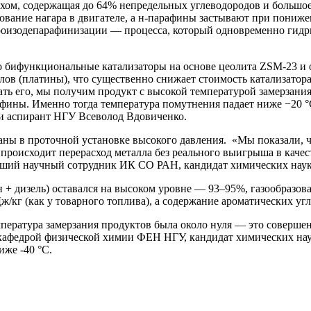
ахом, содержащая до 64% непредельных углеводородов и большо
зование нагара в двигателе, а н-парафины застывают при пониж
роизодепарафинизации — процесса, который одновременно гидр
бифункциональные катализаторы на основе цеолита ZSM-23 и ок
ов (платины), что существенно снижает стоимость катализатор
ь его, мы получим продукт с высокой температурой замерзания. 
ины. Именно тогда температура помутнения падает ниже −20 °C
и аспирант НГУ Всеволод Вдовиченко.
аны в проточной установке высокого давления. «Мы показали, ч
 происходит перерасход металла без реального выигрыша в кач
дший научный сотрудник ИК СО РАН, кандидат химических наук
н + дизель) оставался на высоком уровне — 93–95%, газообраз
ж/кг (как у товарного топлива), а содержание ароматических уг
мпература замерзания продуктов была около нуля — это соверш
афедрой физической химии ФЕН НГУ, кандидат химических нау
иже -40 °С.