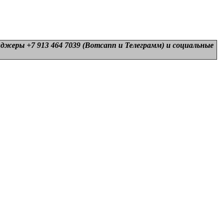
нджеры +7 913 464 7039 (Вотсапп и Телеграмм) и
социальные