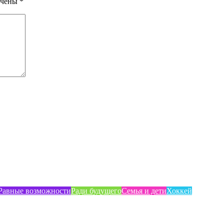
ечены
*
Равные возможности
Ради будущего
Семья и дети
Хоккей