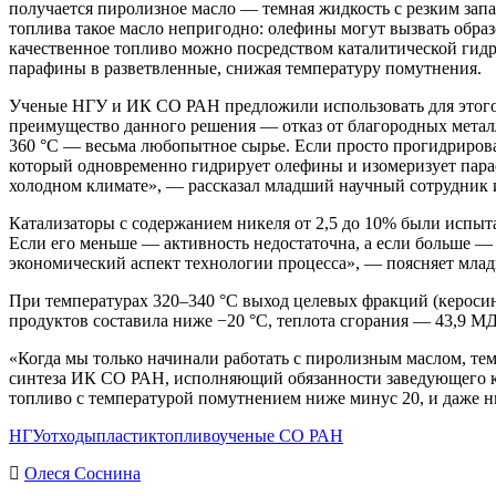
получается пиролизное масло — темная жидкость с резким зап
топлива такое масло непригодно: олефины могут вызвать обра
качественное топливо можно посредством каталитической гид
парафины в разветвленные, снижая температуру помутнения.
Ученые НГУ и ИК СО РАН предложили использовать для этого 
преимущество данного решения — отказ от благородных металл
360 °C — весьма любопытное сырье. Если просто прогидрироват
который одновременно гидрирует олефины и изомеризует параф
холодном климате», — рассказал младший научный сотрудник 
Катализаторы с содержанием никеля от 2,5 до 10% были испыт
Если его меньше — активность недостаточна, а если больше —
экономический аспект технологии процесса», — поясняет мла
При температурах 320–340 °C выход целевых фракций (кероси
продуктов составила ниже −20 °C, теплота сгорания — 43,9 МД
«Когда мы только начинали работать с пиролизным маслом, те
синтеза ИК СО РАН, исполняющий обязанности заведующего к
топливо с температурой помутнением ниже минус 20, и даже н
НГУ
отходы
пластик
топливо
ученые СО РАН
Олеся Соснина