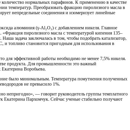
е количество нормальных парафинов. К применению в качестве
ении температур. Преобразовать фракцию пиролизного масла в
ирует непредельные соединения и изомеризует линейные
сида алюминия (γ-Al₂O₃) с добавлением никеля. Главное
а. «Фракция пиролизного масла с температурой кипения 135–
Наша задача заключалась в том, чтобы подобрать катализатор,
, и топливо становится пригодным для использования в
то для эффективной работы необходимо не менее 7,5% никеля.
естве продукта. Для промышленности это важный
 Екатерина Воробьева.
ование было минимальным. Температура помутнения полученных
леводородов не превысило 1%.
енно непригодно», — говорит руководитель группы темплатного
к Екатерина Пархомчук. Сейчас ученые стабильно получают