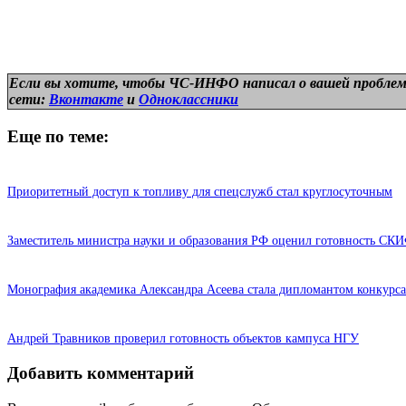
Если вы хотите, чтобы ЧС-ИНФО написал о вашей проблем
сети:
Вконтакте
и
Одноклассники
Еще по теме:
Приоритетный доступ к топливу для спецслужб стал круглосуточным
Заместитель министра науки и образования РФ оценил готовность СК
Монография академика Александра Асеева стала дипломантом конкурс
Андрей Травников проверил готовность объектов кампуса НГУ
Добавить комментарий