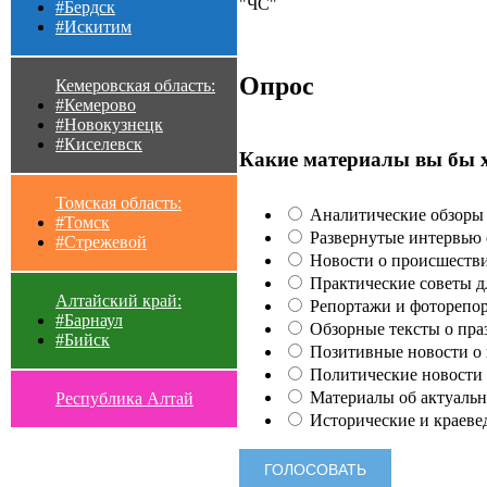
"ЧС"
#Бердск
#Искитим
Опрос
Кемеровская область:
#Кемерово
#Новокузнецк
#Киселевск
Какие материалы вы бы 
Томская область:
Аналитические обзоры 
#Томск
Развернутые интервью с
#Стрежевой
Новости о происшестви
Практические советы для
Алтайский край:
Репортажи и фоторепор
#Барнаул
Обзорные тексты о праз
#Бийск
Позитивные новости о п
Политические новости 
Материалы об актуальн
Республика Алтай
Исторические и краеве