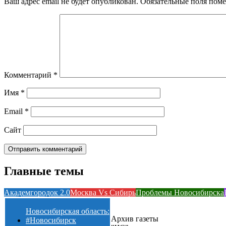
Ваш адрес email не будет опубликован.
Обязательные поля пом
Комментарий
*
Имя
*
Email
*
Сайт
Главные темы
Академгородок 2.0
Москва Vs Сибирь
Проблемы Новосибирска
Новосибирская область:
Архив газеты
#Новосибирск