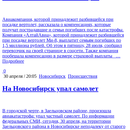
Авиакомпания, которой принадлежит разбившейся при
посадке вертолет, рассказала о компенсациях, которые
получат пострадавшие и семьи погибших после катастрофы.
Компания «АлтайАвиа», которой принадлежит разбившейся
при посадке вертолет Ми-8, выплатит семьям погибших по
1,5 миллиона рублей. Об этом в пятницу, 28 июля, сообщил
перевозчик на своей странице в соцсети. Также компания
пообещала компенсацию в размере страховой выплаты
…
Подробнее
0
30 апреля / 20:05
Новосибирск
Происшествия
На Новосибирск упал самолет
В городской черте, в Заельцовском районе, произошла
авиакатастрофа: упал частный самолет. По информации
федеральных СМИ, сегодня, 30 апреля, на территории
Заельцовского района в Новосибирске неподалеку от старого