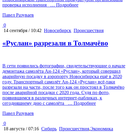
проверка исполнения
… Подробнее
Павел Разуваев
0
14 сентября / 10:42
Новосибирск
Происшествия
«Руслан» разрезали в Толмачёво
В сети появились фотографии, свидетельствующие о начале
демонтажа самолёта Ан-124 «Руслан», который совершил
аварийную посадку в аэропорту Новосибирска ещё в 2020
году. Транспортный самолёт Ан-124 «Руслан» всё-таки
разрезали на части, после того как он простоял в Толмачёво
после аварийной посадки с 2020 года. Судя по фото,
появившимся в различных интернет-пабликах, к
сегодняшнему дню с самолёта
… Подробнее
Павел Разуваев
0
18 августа / 07:16
Сибирь
Происшествия
,
Экономика