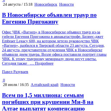
24 августа / 15:18
Новосибирск
Новости
В Новосибирске объявлен траур по
Евгению Пригожину
Офис ЧВК «Вагнер» в Новосибирске объявил траур из-за
гибели Евгения Пригожина в авиакатастрофе. Бизнес-джет
Embraer Legacy 600, на котором летело руководство ЧВК
«Вагнер», разбился в Тверской области 23 августа. Сегодня,
24 августа, представители отделения ЧВК в Новосибирске
объявили днем траура. Возле офиса поставили портрет главы
ЧВК. К этому траурному мемориалу люди несут цветы.
Сегодня также
… Подробнее
Павел Разуваев
0
28 июля / 16:35
Алтайский край
Новости
Всем по 1,5 миллиона: семьям
погибших при крушении Ми-8 на
Алтае выплатят компенсацию