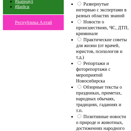
#Барнаул
Развернутые
#Бийск
интервью с экспертами в
разных областях знаний
Новости о
Республика Алтай
происшествиях, ЧС, ДТП,
криминале
Практические советы
для жизни (от врачей,
юристов, психологов и
т.д.)
Репортажи и
фоторепортажи с
мероприятий
Новосибирска
Обзорные тексты о
праздниках, приметах,
народных обычаях,
традициях, гаданиях и
т.п.
Позитивные новости
о природе и животных,
достижениях народного