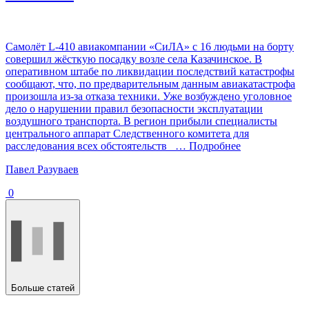
Самолёт L-410 авиакомпании «СиЛА» с 16 людьми на борту
совершил жёсткую посадку возле села Казачинское. В
оперативном штабе по ликвидации последствий катастрофы
сообщают, что, по предварительным данным авиакатастрофа
произошла из-за отказа техники. Уже возбуждено уголовное
дело о нарушении правил безопасности эксплуатации
воздушного транспорта. В регион прибыли специалисты
центрального аппарат Следственного комитета для
расследования всех обстоятельств
… Подробнее
Павел Разуваев
0
Больше статей