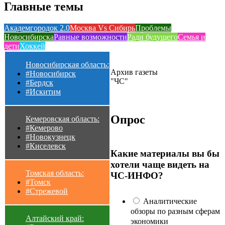
Главные темы
Академгородок 2.0
Москва Vs Сибирь
Проблемы
Новосибирска
Равные возможности
Ради будущего
Семья и
дети
Хоккей
Новосибирская область:
Архив газеты
#Новосибирск
"ЧС"
#Бердск
#Искитим
Опрос
Кемеровская область:
#Кемерово
#Новокузнецк
#Киселевск
Какие материалы вы бы
хотели чаще видеть на
Томская область:
ЧС-ИНФО?
#Томск
#Стрежевой
Аналитические
обзоры по разным сферам
Алтайский край:
экономики