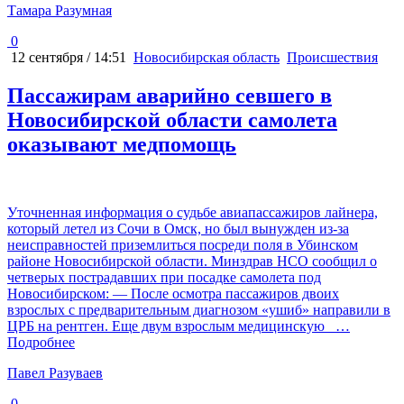
Тамара Разумная
0
12 сентября / 14:51
Новосибирская область
Происшествия
Пассажирам аварийно севшего в
Новосибирской области самолета
оказывают медпомощь
Уточненная информация о судьбе авиапассажиров лайнера,
который летел из Сочи в Омск, но был вынужден из-за
неисправностей приземлиться посреди поля в Убинском
районе Новосибирской области. Минздрав НСО сообщил о
четверых пострадавших при посадке самолета под
Новосибирском: — После осмотра пассажиров двоих
взрослых с предварительным диагнозом «ушиб» направили в
ЦРБ на рентген. Еще двум взрослым медицинскую
…
Подробнее
Павел Разуваев
0