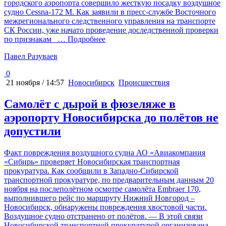
городского аэропорта совершило жесткую посадку воздушное
судно Cessna-172 М. Как заявили в пресс-службе Восточного
межрегионального следственного управления на транспорте
СК России, уже начато проведение доследственной проверки
по признакам
… Подробнее
Павел Разуваев
0
21 ноября / 14:57
Новосибирск
Происшествия
Самолёт с дырой в фюзеляже в
аэропорту Новосибирска до полётов не
допустили
Факт повреждения воздушного судна АО «Авиакомпания
«Сибирь» проверяет Новосибирская транспортная
прокуратура. Как сообщили в Западно-Сибирской
транспортной прокуратуре, по предварительным данным 20
ноября на послеполётном осмотре самолёта Embraer 170,
выполнившего рейс по маршруту Нижний Новгород –
Новосибирск, обнаружены повреждения хвостовой части.
Воздушное судно отстранено от полётов. — В этой связи
Новосибирской транспортной прокуратурой организована