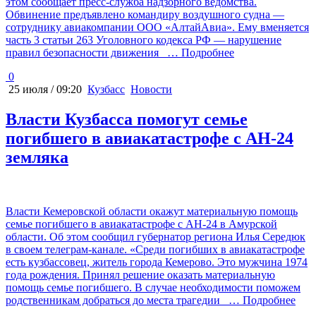
этом сообщает пресс-служба надзорного ведомства.
Обвинение предъявлено командиру воздушного судна —
сотруднику авиакомпании ООО «АлтайАвиа». Ему вменяется
часть 3 статьи 263 Уголовного кодекса РФ — нарушение
правил безопасности движения
… Подробнее
0
25 июля / 09:20
Кузбасс
Новости
Власти Кузбасса помогут семье
погибшего в авиакатастрофе с АН-24
земляка
Власти Кемеровской области окажут материальную помощь
семье погибшего в авиакатастрофе с АН-24 в Амурской
области. Об этом сообщил губернатор региона Илья Середюк
в своем телеграм-канале. «Среди погибших в авиакатастрофе
есть кузбассовец, житель города Кемерово. Это мужчина 1974
года рождения. Принял решение оказать материальную
помощь семье погибшего. В случае необходимости поможем
родственникам добраться до места трагедии
… Подробнее