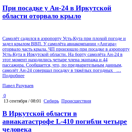
При посадке у Ан-24 в Иркутской
области оторвало крыло
Самолёт садился в аэропорту Усть-Кута при плохой погоде и
задел крылом ВВП. У самолёта авиакомпании «Ангара»
оторвало часть крыла. ЧП произошло при посадке в аэропорту
Усть-Кута в Иркутской области. На борту самолёта Ан-24 в
этот момент находились четыре члена экипажа и 44
пассажира. Сообщается, что, по предварительным данным,
самолёт Ан-24 совершал посадку в тяжёлых погодных
…
Подробнее
Павел Разуваев
0
13 сентября / 08:01
Сибирь
Происшествия
В Иркутской области в
авиакатастрофе L-410 погибли четыре
человека