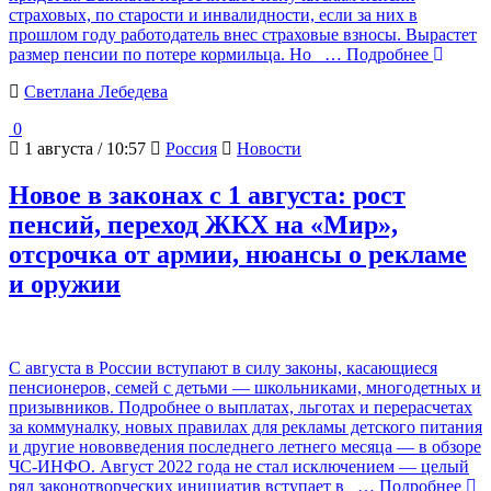
страховых, по старости и инвалидности, если за них в
прошлом году работодатель внес страховые взносы. Вырастет
размер пенсии по потере кормильца. Но
… Подробнее
Светлана Лебедева
0
1 августа / 10:57
Россия
Новости
Новое в законах с 1 августа: рост
пенсий, переход ЖКХ на «Мир»,
отсрочка от армии, нюансы о рекламе
и оружии
С августа в России вступают в силу законы, касающиеся
пенсионеров, семей с детьми — школьниками, многодетных и
призывников. Подробнее о выплатах, льготах и перерасчетах
за коммуналку, новых правилах для рекламы детского питания
и другие нововведения последнего летнего месяца — в обзоре
ЧС-ИНФО. Август 2022 года не стал исключением — целый
ряд законотворческих инициатив вступает в
… Подробнее