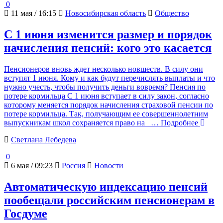
0
11 мая / 16:15
Новосибирская область
Общество
С 1 июня изменится размер и порядок
начисления пенсий: кого это касается
Пенсионеров вновь ждет несколько новшеств. В силу они
вступят 1 июня. Кому и как будут перечислять выплаты и что
нужно учесть, чтобы получить деньги вовремя? Пенсия по
потере кормильца С 1 июня вступает в силу закон, согласно
которому меняется порядок начисления страховой пенсии по
потере кормильца. Так, получающим ее совершеннолетним
выпускникам школ сохраняется право на
… Подробнее
Светлана Лебедева
0
6 мая / 09:23
Россия
Новости
Автоматическую индексацию пенсий
пообещали российским пенсионерам в
Госдуме