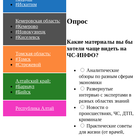
#Искитим
Опрос
Кемеровская область:
#Кемерово
#Новокузнецк
#Киселевск
Какие материалы вы бы
хотели чаще видеть на
Томская область:
ЧС-ИНФО?
#Томск
#Стрежевой
Аналитические
обзоры по разным сферам
Алтайский край:
экономики
#Барнаул
Развернутые
#Бийск
интервью с экспертами в
разных областях знаний
Новости о
Республика Алтай
происшествиях, ЧС, ДТП,
криминале
Практические советы
для жизни (от врачей,