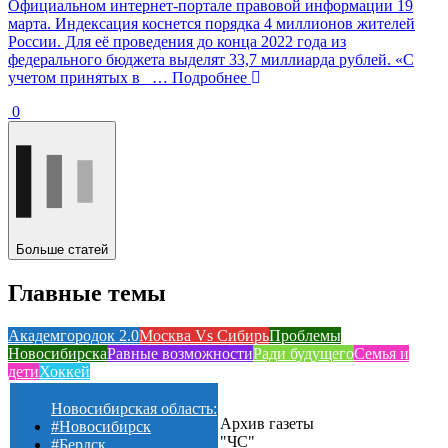
Официальном интернет-портале правовой информации 19
марта. Индексация коснется порядка 4 миллионов жителей
России. Для её проведения до конца 2022 года из
федерального бюджета выделят 33,7 миллиарда рублей. «С
учетом принятых в
… Подробнее
0
Больше статей
Главные темы
Академгородок 2.0
Москва Vs Сибирь
Проблемы
Новосибирска
Равные возможности
Ради будущего
Семья и
дети
Хоккей
Новосибирская область:
Архив газеты
#Новосибирск
"ЧС"
#Бердск