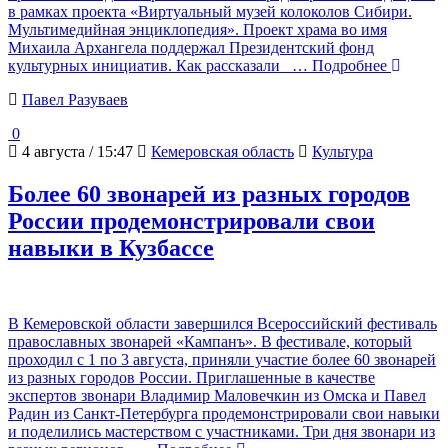
в рамках проекта «Виртуальный музей колоколов Сибири.
Мультимедийная энциклопедия». Проект храма во имя
Михаила Архангела поддержал Президентский фонд
культурных инициатив. Как рассказали
… Подробнее
Павел Разуваев
0
4 августа / 15:47
Кемеровская область
Культура
Более 60 звонарей из разных городов
России продемонстрировали свои
навыки в Кузбассе
В Кемеровской области завершился Всероссийский фестиваль
православных звонарей «Кампанъ». В фестивале, который
проходил с 1 по 3 августа, приняли участие более 60 звонарей
из разных городов России. Приглашенные в качестве
экспертов звонари Владимир Маловечкин из Омска и Павел
Радин из Санкт-Петербурга продемонстрировали свои навыки
и поделились мастерством с участниками. Три дня звонари из