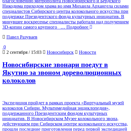
благословению митрополита Новосибирского и Бердского
Никодима приходом храма во имя Михаила Архангела силами
специалистов Сибирского центра колокольного искусства при
поддержке Президентского фонда культурных инициатив. В
минувшее воскресенье специалисты работали над получением
3D-копии самого крупного
… Подробнее
Павел Разуваев
0
2 сентября / 15:03
Новосибирск
Новости
Новосибирские звонари поедут в
Якутию за звоном дореволюционных
колоколов
Экспедиция пройдет в рамках проекта «Виртуальный музей
колоколов Сибири. Мультимедийная энциклопедия»,
поддержанного Президентским фондом культурных
инициатив. В Новосибирском Музее колокольного звона,
действующем при Сибирском центре колокольного искусства,
прошли последние приготовления перед первой экспедицией