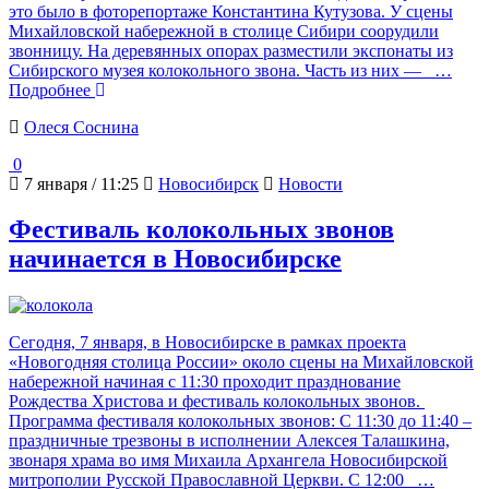
это было в фоторепортаже Константина Кутузова. У сцены
Михайловской набережной в столице Сибири соорудили
звонницу. На деревянных опорах разместили экспонаты из
Сибирского музея колокольного звона. Часть из них —
…
Подробнее
Олеся Соснина
0
7 января / 11:25
Новосибирск
Новости
Фестиваль колокольных звонов
начинается в Новосибирске
Сегодня, 7 января, в Новосибирске в рамках проекта
«Новогодняя столица России» около сцены на Михайловской
набережной начиная с 11:30 проходит празднование
Рождества Христова и фестиваль колокольных звонов.
Программа фестиваля колокольных звонов: С 11:30 до 11:40 –
праздничные трезвоны в исполнении Алексея Талашкина,
звонаря храма во имя Михаила Архангела Новосибирской
митрополии Русской Православной Церкви. С 12:00
…