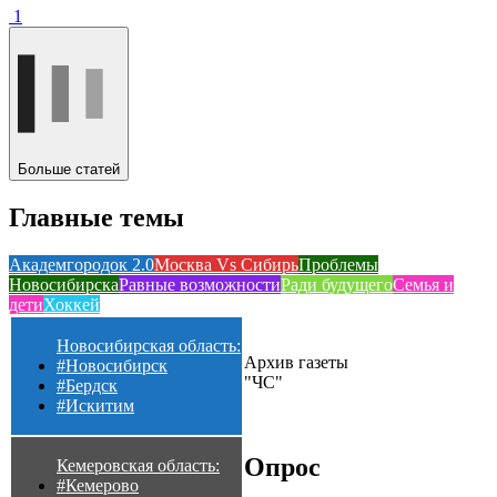
1
Больше статей
Главные темы
Академгородок 2.0
Москва Vs Сибирь
Проблемы
Новосибирска
Равные возможности
Ради будущего
Семья и
дети
Хоккей
Новосибирская область:
Архив газеты
#Новосибирск
"ЧС"
#Бердск
#Искитим
Опрос
Кемеровская область:
#Кемерово