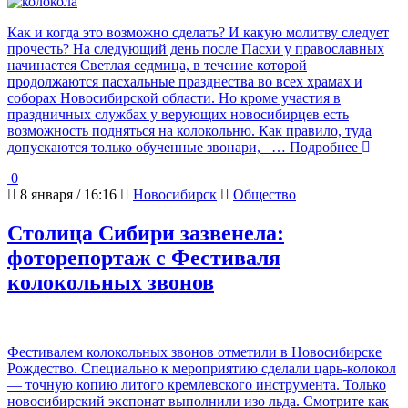
Как и когда это возможно сделать? И какую молитву следует
прочесть? На следующий день после Пасхи у православных
начинается Светлая седмица, в течение которой
продолжаются пасхальные празднества во всех храмах и
соборах Новосибирской области. Но кроме участия в
праздничных службах у верующих новосибирцев есть
возможность подняться на колокольню. Как правило, туда
допускаются только обученные звонари,
… Подробнее
0
8 января / 16:16
Новосибирск
Общество
Столица Сибири зазвенела:
фоторепортаж с Фестиваля
колокольных звонов
Фестивалем колокольных звонов отметили в Новосибирске
Рождество. Специально к мероприятию сделали царь-колокол
— точную копию литого кремлевского инструмента. Только
новосибирский экспонат выполнили изо льда. Смотрите как