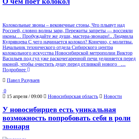
О чём поёт колокол
Колокольные звоны – вековечные стоны, Что плывут над
Россией, словно волны зари, Пережиты запреты — воссияли
иконы… Пробуждайте же души, мастера-звонари!.. Людмила
Кудрявцева С чего начинается колокол? Конечно, с молитвы.
Начальник технического отдела Сибирского центра
колокольного искусства Новосибирской метрополии Виктор
Васильев под гул уже раскочегаренной печи уединяется перед
иконой, чтобы очистить душу перед отливкой нового
…
Подробнее
Павел Разуваев
0
15 апреля / 09:00
Новосибирская область
Новости
У новосибирцев есть уникальная
возможность попробовать себя в роли
звонаря