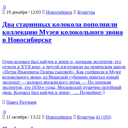
0
19 декабря / 12:03
Новосибирск
Культура
Два старинных колокола пополнили
коллекцию Музея колокольного звона
в Новосибирске
Один колокол был найден в земле и, оценкам экспертов, его
отлили в XVII веке, а другой изготовили на тюменском заводе
«Петра Ивановича Гилева сыновей». Как сообщили в Музее
колокольного звона, из Рязанской губернии приехал новый
экспонат — колокол московского литья. — По оценкам
экспертов, это 1650-е годы, Московский пушечно-литейный
двор. Колокол был найден в земле,
… Подробнее
Павел Разуваев
0
11 октября / 13:22
Новосибирск
Культура
41 (193)