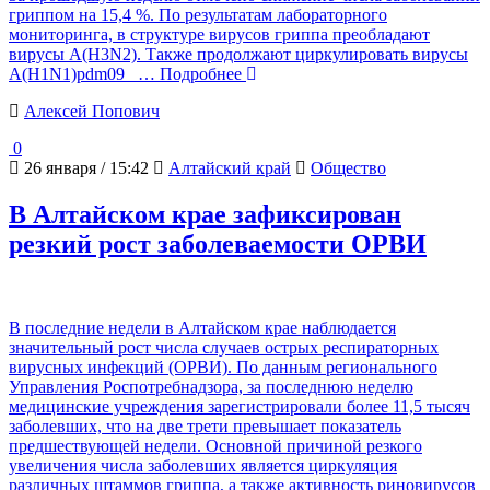
гриппом на 15,4 %. По результатам лабораторного
мониторинга, в структуре вирусов гриппа преобладают
вирусы А(H3N2). Также продолжают циркулировать вирусы
А(H1N1)pdm09
… Подробнее
Алексей Попович
0
26 января / 15:42
Алтайский край
Общество
В Алтайском крае зафиксирован
резкий рост заболеваемости ОРВИ
В последние недели в Алтайском крае наблюдается
значительный рост числа случаев острых респираторных
вирусных инфекций (ОРВИ). По данным регионального
Управления Роспотребнадзора, за последнюю неделю
медицинские учреждения зарегистрировали более 11,5 тысяч
заболевших, что на две трети превышает показатель
предшествующей недели. Основной причиной резкого
увеличения числа заболевших является циркуляция
различных штаммов гриппа, а также активность риновирусов