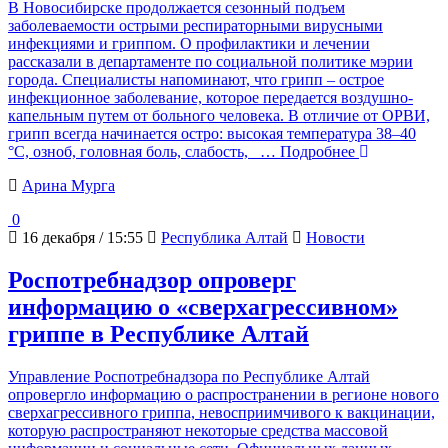
В Новосибирске продолжается сезонный подъем
заболеваемости острыми респираторными вирусными
инфекциями и гриппом. О профилактики и лечении
рассказали в департаменте по социальной политике мэрии
города. Специалисты напоминают, что грипп – острое
инфекционное заболевание, которое передается воздушно-
капельным путем от больного человека. В отличие от ОРВИ,
грипп всегда начинается остро: высокая температура 38–40
°С, озноб, головная боль, слабость,
… Подробнее
Арина Мурга
0
16 декабря / 15:55
Республика Алтай
Новости
Роспотребнадзор опроверг
информацию о «сверхагрессивном»
гриппе в Республике Алтай
Управление Роспотребнадзора по Республике Алтай
опровергло информацию о распространении в регионе нового
сверхагрессивного гриппа, невосприимчивого к вакцинации,
которую распространяют некоторые средства массовой