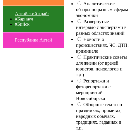
Аналитические
обзоры по разным сферам
Алтайский край:
экономики
#Барнаул
Развернутые
#Бийск
интервью с экспертами в
разных областях знаний
Новости о
Республика Алтай
происшествиях, ЧС, ДТП,
криминале
Практические советы
для жизни (от врачей,
юристов, психологов и
т.д.)
Репортажи и
фоторепортажи с
мероприятий
Новосибирска
Обзорные тексты о
праздниках, приметах,
народных обычаях,
традициях, гаданиях и
т.п.