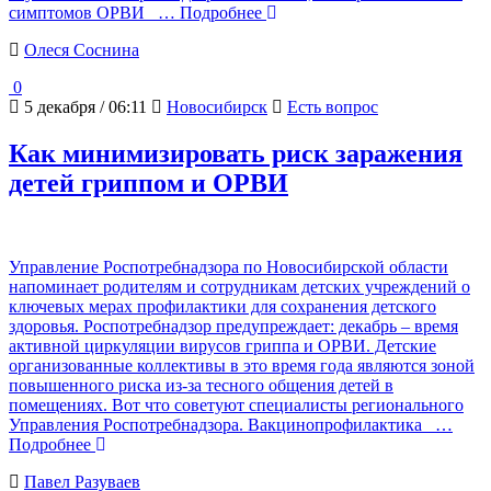
симптомов ОРВИ
… Подробнее
Олеся Соснина
0
5 декабря / 06:11
Новосибирск
Есть вопрос
Как минимизировать риск заражения
детей гриппом и ОРВИ
Управление Роспотребнадзора по Новосибирской области
напоминает родителям и сотрудникам детских учреждений о
ключевых мерах профилактики для сохранения детского
здоровья. Роспотребнадзор предупреждает: декабрь – время
активной циркуляции вирусов гриппа и ОРВИ. Детские
организованные коллективы в это время года являются зоной
повышенного риска из-за тесного общения детей в
помещениях. Вот что советуют специалисты регионального
Управления Роспотребнадзора. Вакцинопрофилактика
…
Подробнее
Павел Разуваев