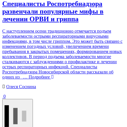
Специалисты Роспотребнадзора
развенчали популярные мифы в
лечении ОРВИ и гриппа
С наступлением осени традиционно отмечается подъем
заболеваемости острыми респираторными вирусными
инфекциями, в том числе гриппом. Это может быть связано с
изменением погодных условий, увеличением времени
пребывания в закрытых помещениях, формированием новых
коллективов. В период подъема заболеваемости многие
сталкиваются с заблуждениями о профилактике и лечении
острых респираторных инфекций. Специалисты
Роспотребнадзора Новосибирской области рассказали об
одних из
… Подробнее
Олеся Соснина
0