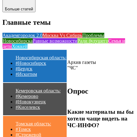
Больше статей
Главные темы
Академгородок 2.0
Москва Vs Сибирь
Проблемы
Новосибирска
Равные возможности
Ради будущего
Семья и
дети
Хоккей
Новосибирская область:
Архив газеты
#Новосибирск
"ЧС"
#Бердск
#Искитим
Опрос
Кемеровская область:
#Кемерово
#Новокузнецк
#Киселевск
Какие материалы вы бы
хотели чаще видеть на
Томская область:
ЧС-ИНФО?
#Томск
#Стрежевой