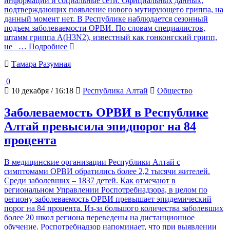
информации и социальные сети. Официальных данных,
подтверждающих появление нового мутирующего гриппа, на
данный момент нет. В Республике наблюдается сезонный
подъем заболеваемости ОРВИ. По словам специалистов,
штамм гриппа A(H3N2), известный как гонконгский грипп,
не
… Подробнее
Тамара Разумная
0
10 декабря / 16:18
Республика Алтай
Общество
Заболеваемость ОРВИ в Республике
Алтай превысила эпидпорог на 84
процента
В медицинские организации Республики Алтай с
симптомами ОРВИ обратились более 2,2 тысячи жителей.
Среди заболевших – 1837 детей. Как отмечают в
региональном Управлении Роспотребнадзора, в целом по
региону заболеваемость ОРВИ превышает эпидемический
порог на 84 процента. Из-за большого количества заболевших
более 20 школ региона переведены на дистанционное
обучение. Роспотребнадзор напоминает, что при выявлении