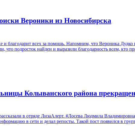
поиски Вероники из Новосибирска
 и благодарит всех за помощь. Напомним, что Вероника Дудко пр
, что подросток найден и выразили благодарность всем, кто пр
ельницы Колыванского района прекраще
, рассказали в отряде ЛизаАлерт. #Лосева Людмила Владимиров
информацию в сети и делал репосты. Такой пост появился в груп