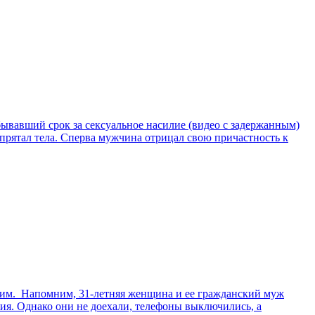
ывавший срок за сексуальное насилие (видео с задержанным)
спрятал тела. Сперва мужчина отрицал свою причастность к
йским. Напомним, 31-летняя женщина и ее гражданский муж
ения. Однако они не доехали, телефоны выключились, а