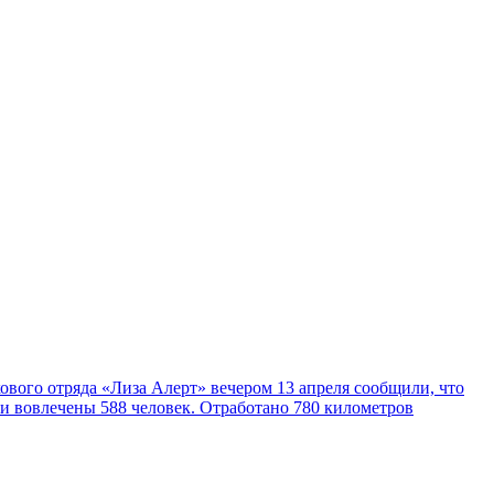
ового отряда «Лиза Алерт» вечером 13 апреля сообщили, что
ли вовлечены 588 человек. Отработано 780 километров