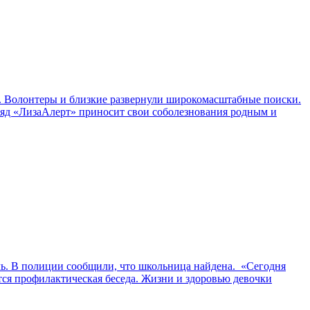
о. Волонтеры и близкие развернули широкомасштабные поиски.
ряд «ЛизаАлерт» приносит свои соболезнования родным и
чь. В полиции сообщили, что школьница найдена. «Сегодня
ся профилактическая беседа. Жизни и здоровью девочки