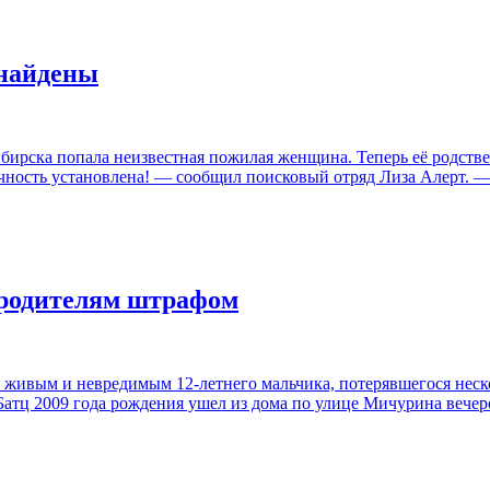
 найдены
ирска попала неизвестная пожилая женщина. Теперь её родств
ость установлена! — сообщил поисковый отряд Лиза Алерт. — С
 родителям штрафом
живым и невредимым 12-летнего мальчика, потерявшегося несколь
атц 2009 года рождения ушел из дома по улице Мичурина вечеро