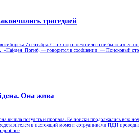
закончились трагедией
сибирска 7 сентября. С тех пор о нем ничего не было известн
ен. «Найден. Погиб, — говорится в сообщении. — Поисковый от
йдена. Она жива
йона вышла погулять и пропала. Её поиски продолжались всю но
представителем в настоящий момент сотрудниками ПДН проводит
дробнее