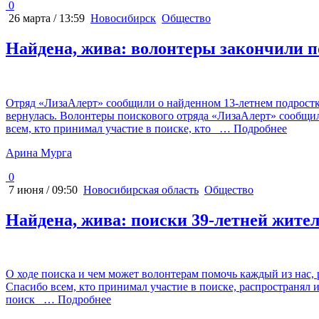
0
26 марта / 13:59
Новосибирск
Общество
Найдена, жива: волонтеры закончили 
Отряд «ЛизаАлерт» сообщили о найденном 13-летнем подростке
вернулась. Волонтеры поискового отряда «ЛизаАлерт» сообщили
всем, кто принимал участие в поиске, кто
… Подробнее
Арина Мурга
0
7 июня / 09:50
Новосибирская область
Общество
Найдена, жива: поиски 39-летней жит
О ходе поиска и чем может волонтерам помочь каждый из нас
Спасибо всем, кто принимал участие в поиске, распространял 
поиск
… Подробнее