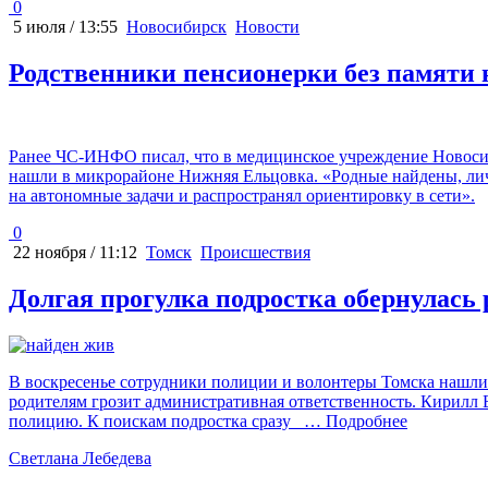
0
5 июля / 13:55
Новосибирск
Новости
Родственники пенсионерки без памяти
Ранее ЧС-ИНФО писал, что в медицинское учреждение Новосиб
нашли в микрорайоне Нижняя Ельцовка. «Родные найдены, личн
на автономные задачи и распространял ориентировку в сети».
0
22 ноября / 11:12
Томск
Происшествия
Долгая прогулка подростка обернулась
В воскресенье сотрудники полиции и волонтеры Томска нашли 
родителям грозит административная ответственность. Кирилл Б
полицию. К поискам подростка сразу
… Подробнее
Светлана Лебедева