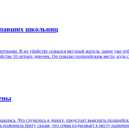
ропавших школьниц
ртвыми. В их убийстве сознался местный житель, ранее уже отб
йстве 10-летних девочек. Он показал полицейским место, куда 
дены
, нашлась. Что случилось в дороге, предстоит выяснить полице
а позвонила брату, сказав, что семья подъезжает к месту назнач