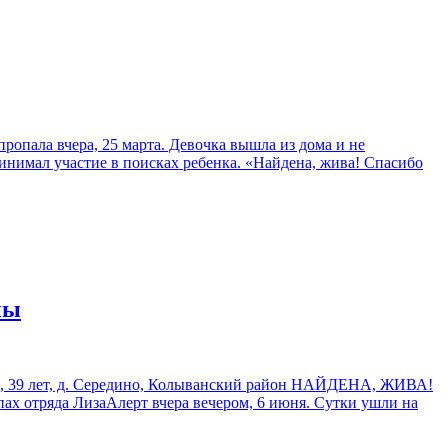
опала вчера, 25 марта. Девочка вышла из дома и не
инимал участие в поисках ребенка. «Найдена, жива! Спасибо
ны
на, 39 лет, д. Середино, Колыванский район НАЙДЕНА, ЖИВА!
пах отряда ЛизаАлерт вчера вечером, 6 июня. Сутки ушли на