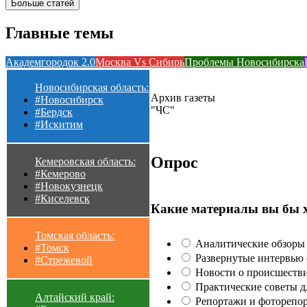
Больше статей
Главные темы
Академгородок 2.0
Москва Vs Сибирь
Проблемы Новосибирска
Новосибирская область:
Архив газеты
#Новосибирск
"ЧС"
#Бердск
#Искитим
Опрос
Кемеровская область:
#Кемерово
#Новокузнецк
#Киселевск
Какие материалы вы бы 
Томская область:
Аналитические обзоры 
#Томск
Развернутые интервью с
#Стрежевой
Новости о происшестви
Практические советы для
Алтайский край:
Репортажи и фоторепор