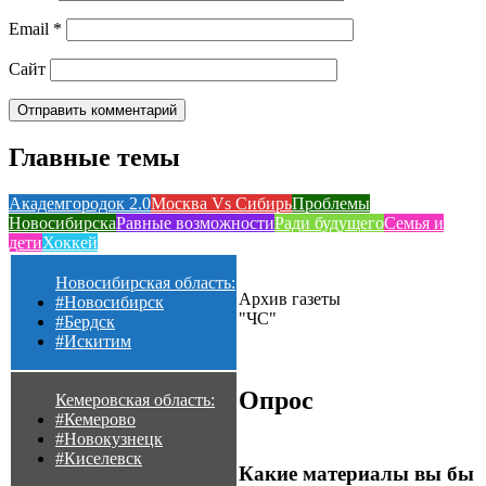
Email
*
Сайт
Главные темы
Академгородок 2.0
Москва Vs Сибирь
Проблемы
Новосибирска
Равные возможности
Ради будущего
Семья и
дети
Хоккей
Новосибирская область:
Архив газеты
#Новосибирск
"ЧС"
#Бердск
#Искитим
Опрос
Кемеровская область:
#Кемерово
#Новокузнецк
#Киселевск
Какие материалы вы бы