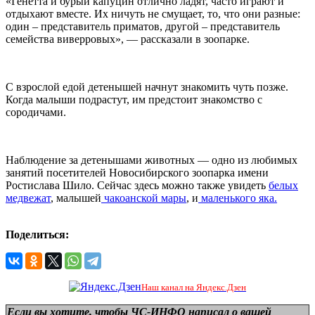
«Генетта и бурый капуцин отлично ладят, часто играют и
отдыхают вместе. Их ничуть не смущает, то, что они разные:
один – представитель приматов, другой – представитель
семейства виверровых», — рассказали в зоопарке.
С взрослой едой детенышей начнут знакомить чуть позже.
Когда малыши подрастут, им предстоит знакомство с
сородичами.
Наблюдение за детенышами животных — одно из любимых
занятий посетителей Новосибирского зоопарка имени
Ростислава Шило. Сейчас здесь можно также увидеть
белых
медвежат
, малышей
чакоанской мары
, и
маленького яка.
Поделиться:
Наш канал на Яндекс.Дзен
Если вы хотите, чтобы ЧС-ИНФО написал о вашей