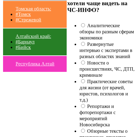
хотели чаще видеть на
Томская область:
ЧС-ИНФО?
#Томск
#Стрежевой
Аналитические
обзоры по разным сферам
Алтайский край:
экономики
#Барнаул
Развернутые
#Бийск
интервью с экспертами в
разных областях знаний
Новости о
Республика Алтай
происшествиях, ЧС, ДТП,
криминале
Практические советы
для жизни (от врачей,
юристов, психологов и
т.д.)
Репортажи и
фоторепортажи с
мероприятий
Новосибирска
Обзорные тексты о