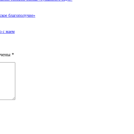
ское благополучие»
ю с маем
ечены
*