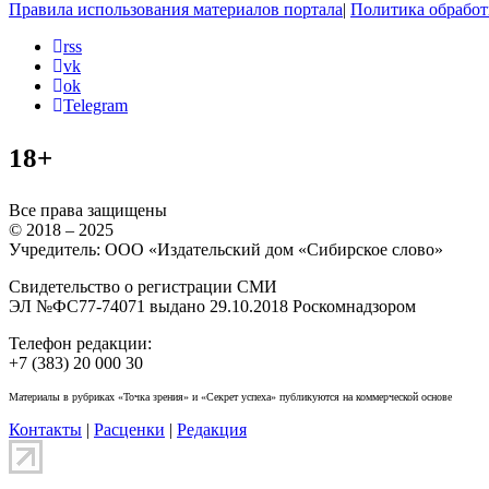
Правила использования материалов портала
|
Политика обработ
rss
vk
ok
Telegram
18+
Все права защищены
© 2018 – 2025
Учредитель: ООО «Издательский дом «Сибирское слово»
Свидетельство о регистрации СМИ
ЭЛ №ФС77-74071 выдано 29.10.2018 Роскомнадзором
Телефон редакции:
+7 (383) 20 000 30
Материалы в рубриках «Точка зрения» и «Секрет успеха» публикуются на коммерческой основе
Контакты
|
Расценки
|
Редакция