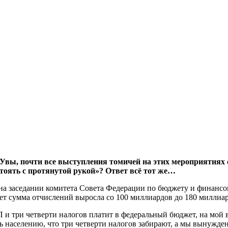
Увы, почти все выступления томичей на этих мероприятиях с
стоять с протянутой рукой»? Ответ всё тот же…
на заседании комитета Совета Федерации по бюджету и финансов
лет сумма отчислений выросла со 100 миллиардов до 180 миллиар
П и три четверти налогов платит в федеральный бюджет, на мой 
 населению, что три четверти налогов забирают, а мы вынуждены