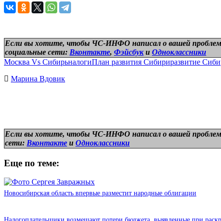
Если вы хотите, чтобы ЧС-ИНФО написал о вашей проблем
социальные сети:
Вконтакте
,
Фэйсбук
и
Одноклассники
Москва Vs Сибирь
налоги
План развития Сибири
развитие Сиб
Марина Вдовик
Если вы хотите, чтобы ЧС-ИНФО написал о вашей проблем
сети:
Вконтакте
и
Одноклассники
Еще по теме:
Новосибирская область впервые разместит народные облигации
Налогоплательщики возмещают потери бюджета, выявленные при раск