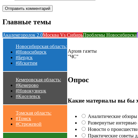
Главные темы
Академгородок 2.0
Москва Vs Сибирь
Проблемы Новосибирска
Новосибирская область:
Архив газеты
#Новосибирск
"ЧС"
#Бердск
#Искитим
Опрос
Кемеровская область:
#Кемерово
#Новокузнецк
#Киселевск
Какие материалы вы бы 
Томская область:
Аналитические обзоры 
#Томск
Развернутые интервью с
#Стрежевой
Новости о происшестви
Практические советы для