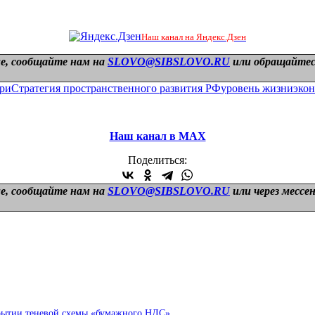
Наш канал на Яндекс.Дзен
е, сообщайте нам на
SLOVO@SIBSLOVO.RU
или обращайтесь
ири
Стратегия пространственного развития РФ
уровень жизни
эко
Наш канал в МАХ
Поделиться:
е, сообщайте нам на
SLOVO@SIBSLOVO.RU
или через мессе
рытии теневой схемы «бумажного НДС»