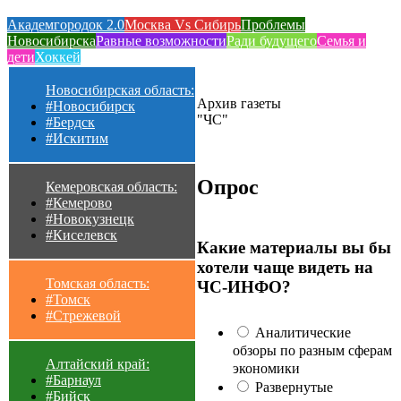
Академгородок 2.0
Москва Vs Сибирь
Проблемы
Новосибирска
Равные возможности
Ради будущего
Семья и
дети
Хоккей
Новосибирская область:
Архив газеты
#Новосибирск
"ЧС"
#Бердск
#Искитим
Опрос
Кемеровская область:
#Кемерово
#Новокузнецк
#Киселевск
Какие материалы вы бы
хотели чаще видеть на
Томская область:
ЧС-ИНФО?
#Томск
#Стрежевой
Аналитические
обзоры по разным сферам
Алтайский край:
экономики
#Барнаул
Развернутые
#Бийск