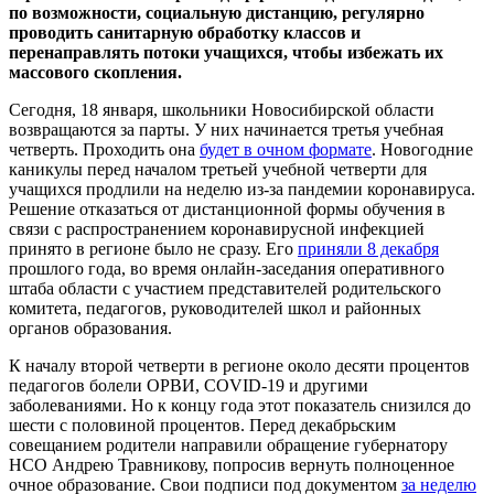
по возможности, социальную дистанцию, регулярно
проводить санитарную обработку классов и
перенаправлять потоки учащихся, чтобы избежать их
массового скопления.
Сегодня, 18 января, школьники Новосибирской области
возвращаются за парты. У них начинается третья учебная
четверть. Проходить она
будет в очном формате
. Новогодние
каникулы перед началом третьей учебной четверти для
учащихся продлили на неделю из-за пандемии коронавируса.
Решение отказаться от дистанционной формы обучения в
связи с распространением коронавирусной инфекцией
принято в регионе было не сразу. Его
приняли 8 декабря
прошлого года, во время онлайн-заседания оперативного
штаба области с участием представителей родительского
комитета, педагогов, руководителей школ и районных
органов образования.
К началу второй четверти в регионе около десяти процентов
педагогов болели ОРВИ, COVID-19 и другими
заболеваниями. Но к концу года этот показатель снизился до
шести с половиной процентов. Перед декабрьским
совещанием родители направили обращение губернатору
НСО Андрею Травникову, попросив вернуть полноценное
очное образование. Свои подписи под документом
за неделю