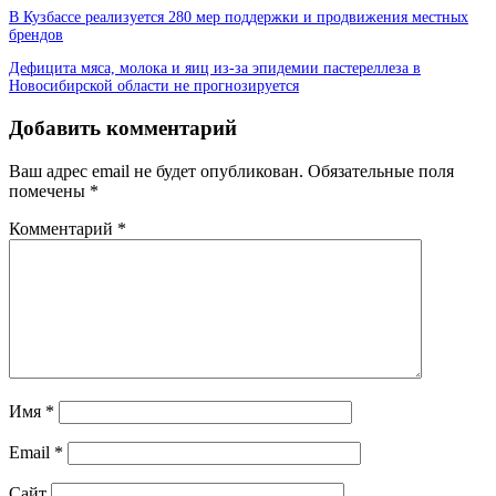
В Кузбассе реализуется 280 мер поддержки и продвижения местных
брендов
Дефицита мяса, молока и яиц из-за эпидемии пастереллеза в
Новосибирской области не прогнозируется
Добавить комментарий
Ваш адрес email не будет опубликован.
Обязательные поля
помечены
*
Комментарий
*
Имя
*
Email
*
Сайт