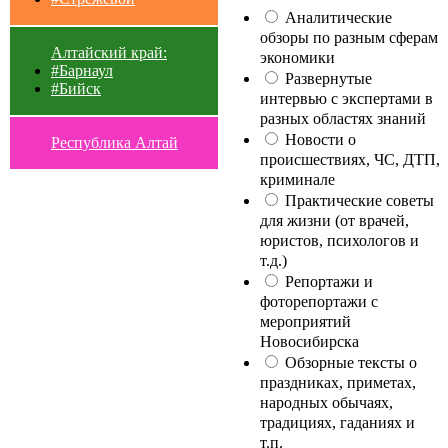
Аналитические
обзоры по разным сферам
Алтайский край:
экономики
#Барнаул
Развернутые
#Бийск
интервью с экспертами в
разных областях знаний
Новости о
Республика Алтай
происшествиях, ЧС, ДТП,
криминале
Практические советы
для жизни (от врачей,
юристов, психологов и
т.д.)
Репортажи и
фоторепортажи с
мероприятий
Новосибирска
Обзорные тексты о
праздниках, приметах,
народных обычаях,
традициях, гаданиях и
т.п.