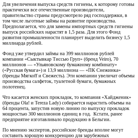
Для увеличения выпуска средств гигиены, к которому готовы
практически все отечественные производители,
правительство страны предусмотрело ряд господдержки, в
том числе льготные займы на развитие производства.
Предполагается, что для замены импортных средств гигиены
выпуск российских нарастят в 1,5 раза. Для этого Фонд
развития промышленности планирует выделить бизнесу 1,5
миллиарда рублей.
Фонд уже утвердил займы на 399 миллионов рублей
компании «Сыктывкар Тиссью Груп» (бренд Veiro), 70
миллионов — «Ульяновскому бумажному комбинату»
(«Русская бумага») и 13,9 миллиона — «ПК Снежинка»
(бренды Мягкоff и Свежесть). Эти компании увеличат объемы
производства салфеток, туалетной бумаги, бумажных
полотенец.
Что касается женских прокладок, то компания «Хайдженик»
(бренды Ola! и Tereza Lady) собирается нарастить объемы на
64 процента, запустив новую линию по выпуску прокладок
мощностью 300 миллионов единиц в год. Кстати, ранее
предприятие изготавливало продукцию в Бельгии.
По мнению экспертов, российские бренды вполне могут
составить хорошую конкуренцию для зарубежных