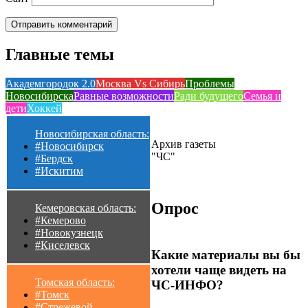
Главные темы
Академгородок 2.0
Москва Vs Сибирь
Проблемы
Новосибирска
Равные возможности
Ради будущего
Семья и
дети
Хоккей
Новосибирская область:
Архив газеты
#Новосибирск
"ЧС"
#Бердск
#Искитим
Опрос
Кемеровская область:
#Кемерово
#Новокузнецк
#Киселевск
Какие материалы вы бы
хотели чаще видеть на
Томская область:
ЧС-ИНФО?
#Томск
#Стрежевой