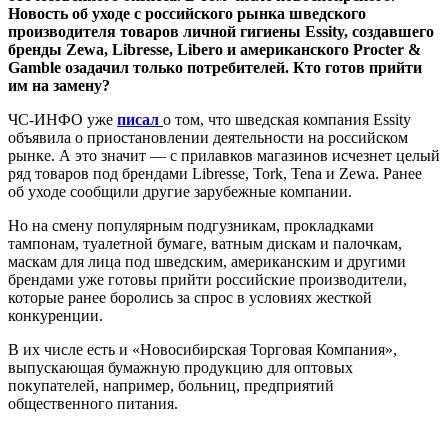
Новость об уходе с российского рынка шведского
производителя товаров личной гигиены Essity,
создавшего
бренды Zewa, Libresse, Libero и американского Procter &
Gamble озадачил только потребителей. Кто готов прийти
им на замену?
ЧС-ИНФО уже
писал
о том, что шведская компания Essity
объявила о приостановлении деятельности на российском
рынке. А это значит — с прилавков магазинов исчезнет целый
ряд товаров под брендами Libresse, Tork, Tena и Zewa. Ранее
об уходе сообщили другие зарубежные компании.
Но на смену популярным подгузникам, прокладками
тампонам, туалетной бумаге, ватным дискам и палочкам,
маскам для лица под шведским, американским и другими
брендами уже готовы прийти российские производители,
которые ранее боролись за спрос в условиях жесткой
конкуренции.
В их числе есть и «Новосибирская Торговая Компания»,
выпускающая бумажную продукцию для оптовых
покупателей, например, больниц, предприятий
общественного питания.