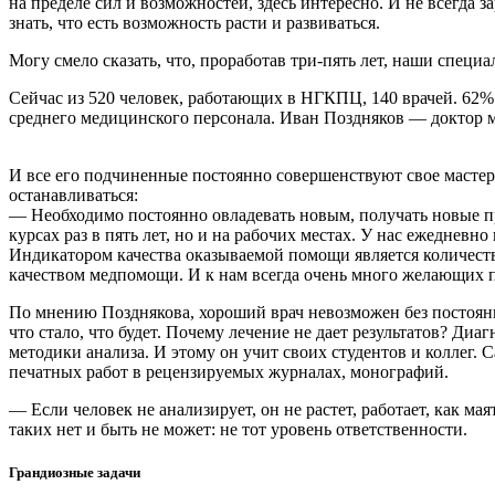
на пределе сил и возможностей, здесь интересно. И не всегда
знать, что есть возможность расти и развиваться.
Могу смело сказать, что, проработав три-пять лет, наши специа
Сейчас из 520 человек, работающих в НГКПЦ, 140 врачей. 62
среднего медицинского персонала. Иван Поздняков — доктор ме
И все его подчиненные постоянно совершенствуют свое мастерс
останавливаться:
— Необходимо постоянно овладевать новым, получать новые пр
курсах раз в пять лет, но и на рабочих местах. У нас ежеднев
Индикатором качества оказываемой помощи является количеств
качеством медпомощи. И к нам всегда очень много желающих п
По мнению Позднякова, хороший врач невозможен без постоянно
что стало, что будет. Почему лечение не дает результатов? Ди
методики анализа. И этому он учит своих студентов и коллег.
печатных работ в рецензируемых журналах, монографий.
— Если человек не анализирует, он не растет, работает, как м
таких нет и быть не может: не тот уровень ответственности.
Грандиозные задачи