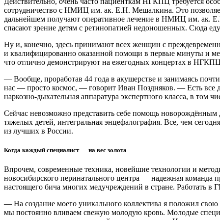
Действительно, очень часто пациенткам НГКПЦ требуется особ
сотрудничество с НМИЦ им. ак. Е.Н. Мешалкина. Это позволяе
дальнейшем получают оперативное лечение в НМИЦ им. ак. Е
спасают зрение детям с ретинопатией недоношенных. Сюда еду
Ну и, конечно, здесь принимают всех женщин с преждевременн
и квалифицированно оказанной помощи в первые минуты и меся
что отлично демонстрируют на ежегодных концертах в НГКПЦ
— Вообще, проработав 44 года в акушерстве и занимаясь почти
нас — просто космос, — говорит Иван Поздняков. — Есть все
наркозно-дыхательная аппаратура экспертного класса, в том ч
Сейчас невозможно представить себе помощь новорождённым дет
тяжелых детей, интегральная энцефалография. Все, чем сегодня
из лучших в России.
Когда каждый специалист — на вес золота
Впрочем, современные техника, новейшие технологии и методи
новосибирского перинатального центра — надежная команда пр
настоящего бича многих медучреждений в стране. Работать в
— На создание моего уникального коллектива я положил свою 
мы постоянно вливаем свежую молодую кровь. Молодые специали