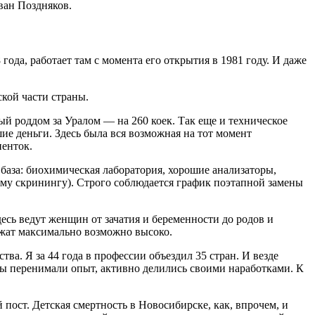
Иван Поздняков.
да, работает там с момента его открытия в 1981 году. И даже
кой части страны.
 роддом за Уралом — на 260 коек. Так еще и техническое
 деньги. Здесь была вся возможная на тот момент
иенток.
база: биохимическая лаборатория, хорошие анализаторы,
ому скринингу). Строго соблюдается график поэтапной замены
сь ведут женщин от зачатия и беременности до родов и
жат максимально возможно высоко.
ва. Я за 44 года в профессии объездил 35 стран. И везде
Мы перенимали опыт, активно делились своими наработками. К
пост. Детская смертность в Новосибирске, как, впрочем, и