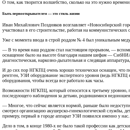
О том, как творится волшебство, сколько на это нужно времени
Быть первооткрывателем — это стиль жизни
Иван Михайлович Поздняков возглавляет «Новосибирский городс
участвовал в его строительстве, работая на коммунистических 
Уже с момента ввода в строй роддом № 4 был уникальным меду
— В то время наш роддом стал настоящим прорывом, — вспоми
оснащение было на высоте благодаря нашим шефам — СибНИА и
диагностическая, наркозно-дыхательная и следящая аппаратура,
И до сих пор НГКПЦ очень хорошо технически оснащен, что по
рентген, УЗИ оборудование экспертного уровня (ведь НГКПЦ я
оборудования, чтобы всегда все работало как часы.
Возможности НГКПЦ, который относится к третьему уровню, п
последующего наблюдения за детьми, родившимися недоношенн
— Многое, что сейчас является нормой, раньше было недоступно
смотрел организацию акушерско-гинекологической службы, дет
примеру, первый в городе аппарат УЗИ появился именно у нас.
Дело в том, в конце 1980-х не было такой профессии как детск