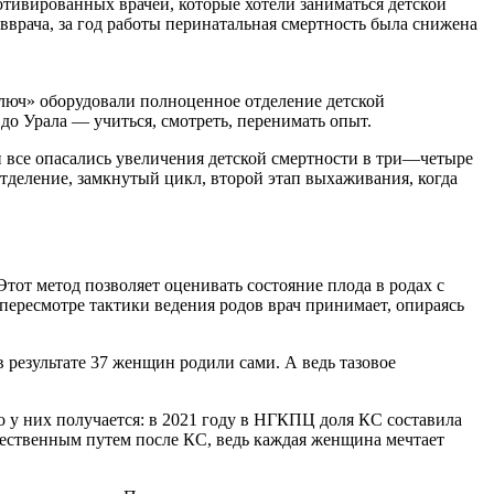
отивированных врачей, которые хотели заниматься детской
вврача, за год работы перинатальная смертность была снижена
ключ» оборудовали полноценное отделение детской
до Урала — учиться, смотреть, перенимать опыт.
и все опасались увеличения детской смертности в три—четыре
тделение, замкнутый цикл, второй этап выхаживания, когда
тот метод позволяет оценивать состояние плода в родах с
пересмотре тактики ведения родов врач принимает, опираясь
 результате 37 женщин родили сами. А ведь тазовое
то у них получается: в 2021 году в НГКПЦ доля КС составила
стественным путем после КС, ведь каждая женщина мечтает