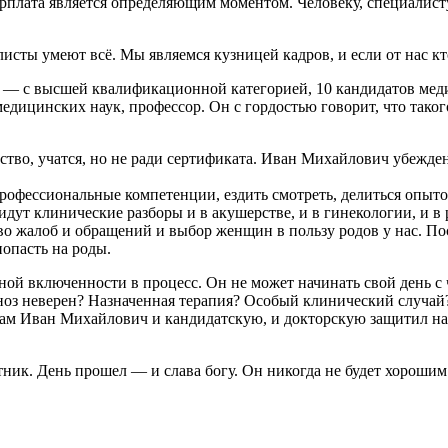
 зарплата является определяющим моментом. Человеку, специалис
листы умеют всё. Мы являемся кузницей кадров, и если от нас кт
% — с высшей квалификационной категорией, 10 кандидатов ме
дицинских наук, профессор. Он с гордостью говорит, что такого
тво, учатся, но не ради сертификата. Иван Михайлович убежден
офессиональные компетенции, ездить смотреть, делиться опытом
но идут клинические разборы и в акушерстве, и в гинекологии, и
о жалоб и обращений и выбор женщин в пользу родов у нас. По
опасть на роды.
й включенности в процесс. Он не может начинать свой день с ч
агноз неверен? Назначенная терапия? Особый клинический случай
 Сам Иван Михайлович и кандидатскую, и докторскую защитил на 
аятник. День прошел — и слава богу. Он никогда не будет хорошим