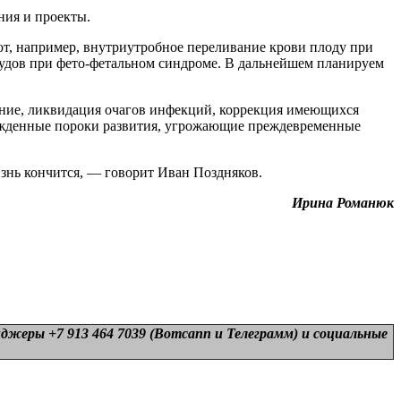
ния и проекты.
ют, например, внутриутробное переливание крови плоду при
судов при фето-фетальном синдроме. В дальнейшем планируем
вание, ликвидация очагов инфекций, коррекция имеющихся
рожденные пороки развития, угрожающие преждевременные
изнь кончится, — говорит Иван Поздняков.
Ирина Романюк
нджеры +7 913 464 7039 (Вотсапп и Телеграмм) и
социальные