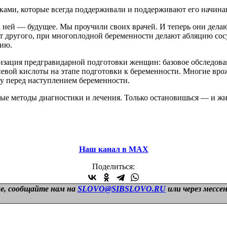
никами, которые всегда поддерживали и поддерживают его начина
 ней — будущее. Мы проучили своих врачей. И теперь они дела
ет другого, при многоплодной беременности делают абляцию со
гию.
яризация предгравидарной подготовки женщин: базовое обследо
иевой кислоты на этапе подготовки к беременности. Многие в
у перед наступлением беременности.
овые методы диагностики и лечения. Только остановишься — и ж
Наш канал в МАХ
Поделиться:
е, сообщайте нам на
SLOVO@SIBSLOVO.RU
или через мессе