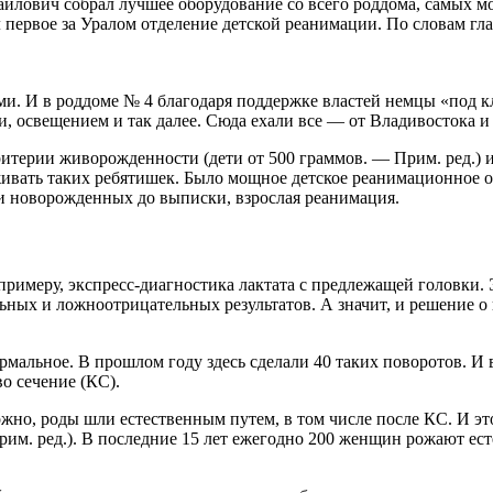
айлович собрал лучшее оборудование со всего роддома, самых м
 первое за Уралом отделение детской реанимации. По словам гла
ми. И в роддоме № 4 благодаря поддержке властей немцы «под 
, освещением и так далее. Сюда ехали все — от Владивостока и 
ритерии живорожденности (дети от 500 граммов. — Прим. ред.) 
живать таких ребятишек. Было мощное детское реанимационное о
и новорожденных до выписки, взрослая реанимация.
римеру, экспресс-диагностика лактата с предлежащей головки. Э
ных и ложноотрицательных результатов. А значит, и решение о 
рмальное. В прошлом году здесь сделали 40 таких поворотов. И в
о сечение (КС).
можно, роды шли естественным путем, в том числе после КС. И э
Прим. ред.). В последние 15 лет ежегодно 200 женщин рожают е