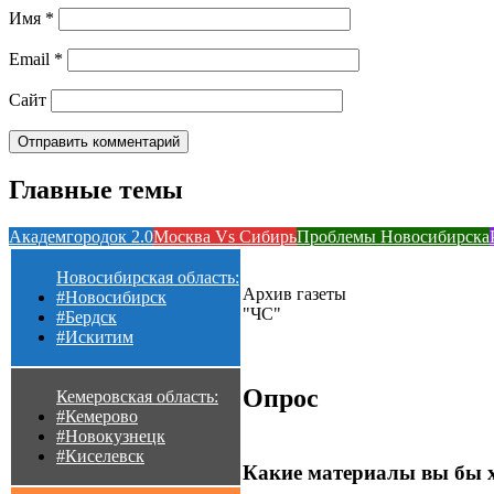
Имя
*
Email
*
Сайт
Главные темы
Академгородок 2.0
Москва Vs Сибирь
Проблемы Новосибирска
Новосибирская область:
Архив газеты
#Новосибирск
"ЧС"
#Бердск
#Искитим
Опрос
Кемеровская область:
#Кемерово
#Новокузнецк
#Киселевск
Какие материалы вы бы 