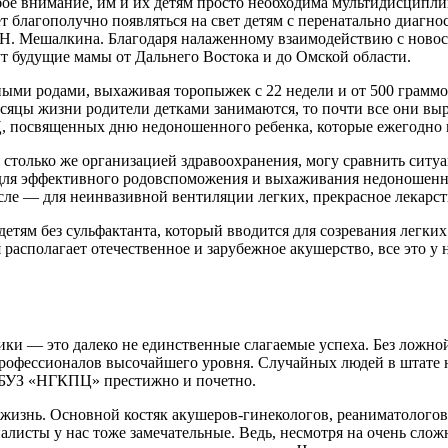
ое внимание, им и их детям просто необходима мультидисципли
т благополучно появляться на свет детям с перенатально диагн
.Н. Мешалкина. Благодаря налаженному взаимодействию с нов
т будущие мамы от Дальнего Востока и до Омской области.
ыми родами, выхаживая торопыжек с 22 недели и от 500 граммов
цы жизни родители детками занимаются, то почти все они выра
, посвященных дню недоношенного ребенка, которые ежегодно 
 столько же организацией здравоохранения, могу сравнить ситуа
 для эффективного родовспоможения и выхаживания недоношенны
исле — для неинвазивной вентиляции легких, прекрасное лекарс
ям без сульфактанта, который вводится для созревания легких 
 располагает отечественное и зарубежное акушерство, все это у 
ки — это далеко не единственные слагаемые успеха. Без ложно
офессионалов высочайшего уровня. Случайных людей в штате не
 ГБУЗ «НГКПЦ» престижно и почетно.
жизнь. Основной костяк акушеров-гинекологов, реаниматологов,
сты у нас тоже замечательные. Ведь, несмотря на очень сложну