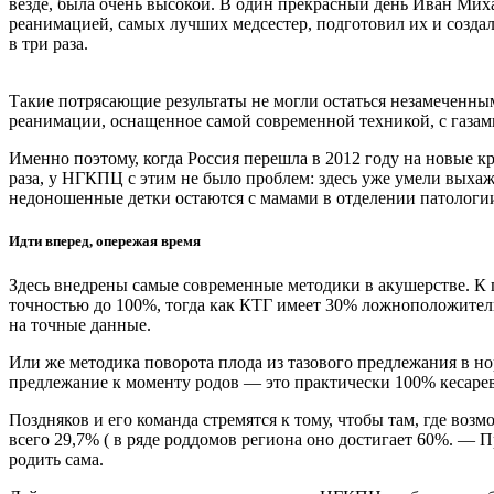
везде, была очень высокой. В один прекрасный день Иван Мих
реанимацией, самых лучших медсестер, подготовил их и создал
в три раза.
Такие потрясающие результаты не могли остаться незамеченны
реанимации, оснащенное самой современной техникой, с газами
Именно поэтому, когда Россия перешла в 2012 году на новые к
раза, у НГКПЦ с этим не было проблем: здесь уже умели выха
недоношенные детки остаются с мамами в отделении патологи
Идти вперед, опережая время
Здесь внедрены самые современные методики в акушерстве. К п
точностью до 100%, тогда как КТГ имеет 30% ложноположитель
на точные данные.
Или же методика поворота плода из тазового предлежания в но
предлежание к моменту родов — это практически 100% кесарев
Поздняков и его команда стремятся к тому, чтобы там, где воз
всего 29,7% ( в ряде роддомов региона оно достигает 60%. — 
родить сама.