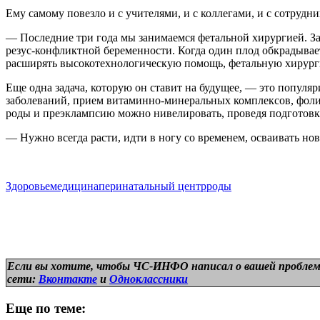
Ему самому повезло и с учителями, и с коллегами, и с сотруд
— Последние три года мы занимаемся фетальной хирургией. За
резус-конфликтной беременности. Когда один плод обкрадыва
расширять высокотехнологическую помощь, фетальную хирур
Еще одна задача, которую он ставит на будущее, — это попул
заболеваний, прием витаминно-минеральных комплексов, фол
роды и преэклампсию можно нивелировать, проведя подготовк
— Нужно всегда расти, идти в ногу со временем, осваивать н
Здоровье
медицина
перинатальный центр
роды
Если вы хотите, чтобы ЧС-ИНФО написал о вашей проблем
сети:
Вконтакте
и
Одноклассники
Еще по теме: