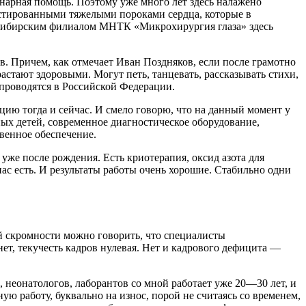
нарная помощь. Поэтому уже много лет здесь налажено
остированными тяжелыми пороками сердца, которые в
осибирским филиалом МНТК «Микрохирургия глаза» здесь
. Причем, как отмечает Иван Поздняков, если после грамотно
стают здоровыми. Могут петь, танцевать, рассказывать стихи,
проводятся в Российской Федерации.
цию тогда и сейчас. И смело говорю, что на данный момент у
х детей, современное диагностическое оборудование,
твенное обеспечение.
уже после рождения. Есть криотерапия, оксид азота для
нас есть. И результаты работы очень хорошие. Стабильно одни
й скромности можно говорить, что специалисты
т, текучесть кадров нулевая. Нет и кадрового дефицита —
 неонатологов, лаборантов со мной работает уже 20—30 лет, и
ю работу, буквально на износ, порой не считаясь со временем,