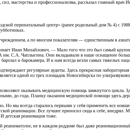
, сил, мастерства и профессионализма, рассказал главный врач 
кой перинатальный центр» (ранее родильный дом № 4) с 1988 го
субботниках.
чреждением, а по многим показателям — единственным в азиатс
нает Иван Михайлович. — Мало того что это был самый крупный
м. С.А. Чаплыгина. Они вкладывали в наше оснащение большие
 барозал и барокамера. И к нам всегда везли самых тяжелых пац
дтверждают регулярные аудиты. Здесь прекрасная лабораторная 
вляется одной из трех площадок Новосибирска по ультразвуков
озволяют оказывать медицинскую помощь замкнутого цикла. Зде
ыми, до года. Планку оказания медицинской помощи здесь дер
. Но мы всегда старались первыми у себя применить все новшест
ской реанимации. Все лучшее приносил сюда к себе, внедрял. 
 И детская реанимация тоже.
ий реаниматолог, не в каждом роддоме был даже реанимационный 