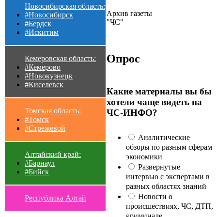
Новосибирская область:
Архив газеты
#Новосибирск
"ЧС"
#Бердск
#Искитим
Опрос
Кемеровская область:
#Кемерово
#Новокузнецк
#Киселевск
Какие материалы вы бы
хотели чаще видеть на
Томская область:
ЧС-ИНФО?
#Томск
#Стрежевой
Аналитические
обзоры по разным сферам
Алтайский край:
экономики
#Барнаул
Развернутые
#Бийск
интервью с экспертами в
разных областях знаний
Новости о
Республика Алтай
происшествиях, ЧС, ДТП,
криминале