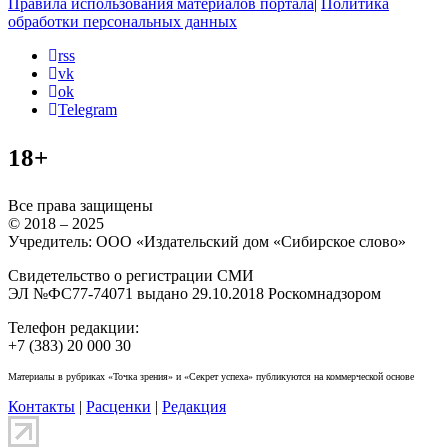
Правила использования материалов портала
|
Политика
обработки персональных данных
rss
vk
ok
Telegram
18+
Все права защищены
© 2018 – 2025
Учредитель: ООО «Издательский дом «Сибирское слово»
Свидетельство о регистрации СМИ
ЭЛ №ФС77-74071 выдано 29.10.2018 Роскомнадзором
Телефон редакции:
+7 (383) 20 000 30
Материалы в рубриках «Точка зрения» и «Секрет успеха» публикуются на коммерческой основе
Контакты
|
Расценки
|
Редакция