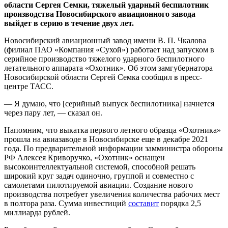
области Сергея Семки, тяжелый ударный беспилотник
производства Новосибирского авиационного завода
выйдет в серию в течение двух лет.
Новосибирский авиационный завод имени В. П. Чкалова
(филиал ПАО «Компания «Сухой») работает над запуском в
серийное производство тяжелого ударного беспилотного
летательного аппарата «Охотник». Об этом замгубернатора
Новосибирской области Сергей Семка сообщил в пресс-
центре ТАСС.
— Я думаю, что [серийный выпуск беспилотника] начнется
через пару лет, — сказал он.
Напомним, что выкатка первого летного образца «Охотника»
прошла на авиазаводе в Новосибирске еще в декабре 2021
года. По предварительной информации замминистра обороны
РФ Алексея Криворучко, «Охотник» оснащен
высокоинтеллектуальной системой, способной решать
широкий круг задач одиночно, группой и совместно с
самолетами пилотируемой авиации. Создание нового
производства потребует увеличения количества рабочих мест
в полтора раза. Сумма инвестиций
составит
порядка 2,5
миллиарда рублей.