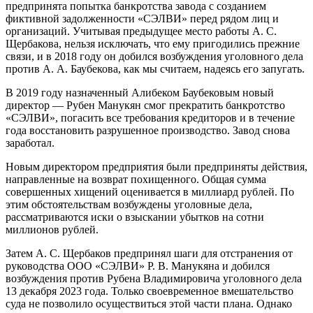
предпринята попытка банкротства завода с созданием
фиктивной задолженности «СЭЛВИ» перед рядом лиц и
организаций. Учитывая предыдущее место работы А. С.
Щербакова, нельзя исключать, что ему пригодились прежние
связи, и в 2018 году он добился возбуждения уголовного дела
против А. А. Баубекова, как мы считаем, надеясь его запугать.
В 2019 году назначенный Алибеком Баубековым новый
директор — Рубен Манукян смог прекратить банкротство
«СЭЛВИ», погасить все требования кредиторов и в течение
года восстановить разрушенное производство. Завод снова
заработал.
Новым директором предприятия были предприняты действия,
направленные на возврат похищенного. Общая сумма
совершенных хищений оценивается в миллиард рублей. По
этим обстоятельствам возбуждены уголовные дела,
рассматриваются иски о взыскании убытков на сотни
миллионов рублей.
Затем А. С. Щербаков предпринял шаги для отстранения от
руководства ООО «СЭЛВИ» Р. В. Манукяна и добился
возбуждения против Рубена Владимировича уголовного дела
13 декабря 2023 года. Только своевременное вмешательство
суда не позволило осуществиться этой части плана. Однако