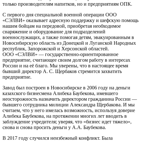
только производителям напитков, но и предприятиям ОПК.
С первого дня специальной военной операции ООО
«СЭЛВИ» оказывает адресную поддержку и шефскую помощь
нашим бойцам на передовой, приобретая необходимое
снаряжение и оборудование для подразделений
военнослужащих, а также помогая детям, эвакуированным в
Новосибирскую область из Донецкой и Луганской Народных
республик, Запорожской и Херсонской областей.
ООО «СЭЛВИ» — государственно-ориентированное
предприятие, считающее своим долгом работу в интересах
России и на её благо. Мы уверены, что в настоящее время
бывший директор А. С. Щербаков стремится захватить
предприятие.
Завод был построен в Новосибирске в 2006 году на деньги
казахского бизнесмена Алибека Баубекова, имевшего
неосторожность назначить директором гражданина России —
бывшего сотрудника милиции Александра Щербакова. И мы
считаем, что у него имелась возможность, используя доверие
Алибека Баубекова, на протяжении многих лет вводить в
заблуждение учредителя; уверяя, что «бизнес идет тяжело»,
снова и снова просить деньги у А.А. Баубекова.
В 2017 году случился неизбежный конфликт. Была