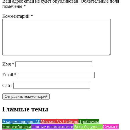
Ваш адрес email не будет опубликован.
Обязательные поля
помечены
*
Комментарий
*
Имя
*
Email
*
Сайт
Главные темы
Академгородок 2.0
Москва Vs Сибирь
Проблемы
Новосибирска
Равные возможности
Ради будущего
Семья и