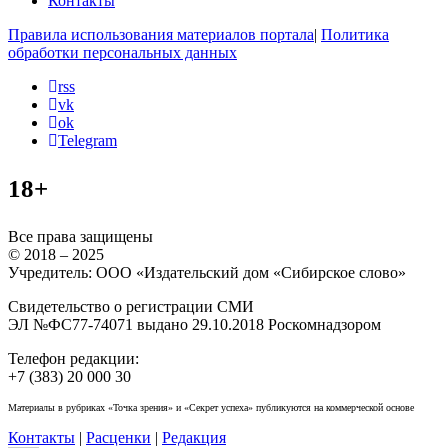
Контакты
Правила использования материалов портала
|
Политика
обработки персональных данных
rss
vk
ok
Telegram
18+
Все права защищены
© 2018 – 2025
Учредитель: ООО «Издательский дом «Сибирское слово»
Свидетельство о регистрации СМИ
ЭЛ №ФС77-74071 выдано 29.10.2018 Роскомнадзором
Телефон редакции:
+7 (383) 20 000 30
Материалы в рубриках «Точка зрения» и «Секрет успеха» публикуются на коммерческой основе
Контакты
|
Расценки
|
Редакция