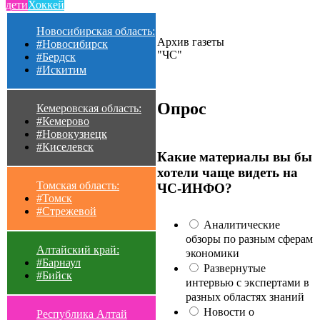
дети
Хоккей
Новосибирская область:
Архив газеты
#Новосибирск
"ЧС"
#Бердск
#Искитим
Опрос
Кемеровская область:
#Кемерово
#Новокузнецк
#Киселевск
Какие материалы вы бы
хотели чаще видеть на
Томская область:
ЧС-ИНФО?
#Томск
#Стрежевой
Аналитические
обзоры по разным сферам
Алтайский край:
экономики
#Барнаул
Развернутые
#Бийск
интервью с экспертами в
разных областях знаний
Новости о
Республика Алтай