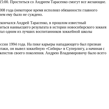
5:00. Проститься со Андреем Тарасенко смогут все желающие.
08 года (некоторое время исполнял обязанности главного
нем ему было не суждено.
скончался Андрей Тарасенко, в прошлом известный
ться наивысшего результата в истории новосибирского хоккея
стал одним из лучших воспитанников хоккейной школы
оссии 1994 года. На пике карьеры нападающего был признан
таки, он вывел хоккейную «Сибирь» в Суперлигу, а начиная с
ккеистов своего поколения. Андрею Владимировичу было всего