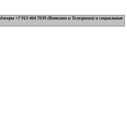
нджеры +7 913 464 7039 (Вотсапп и Телеграмм) и
социальные