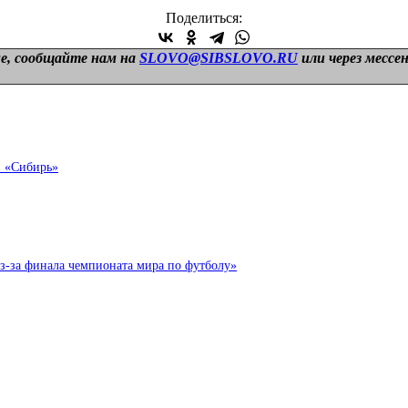
Поделиться:
е, сообщайте нам на
SLOVO@SIBSLOVO.RU
или через мессе
в «Сибирь»
з-за финала чемпионата мира по футболу»