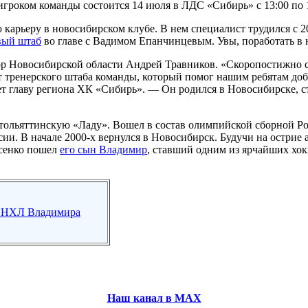
роком команды состоится 14 июля в ЛДС «Сибирь» с 13:00 по 1
рьеру в новосибирском клубе. В нем специалист трудился с 20
вый штаб
во главе с Вадимом Епанчинцевым. Увы, поработать в 
ор Новосибирской области Андрей Травников. «Скоропостижно 
ренерского штаба команды, который помог нашим ребятам доби
ет главу региона ХК «Сибирь». — Он родился в Новосибирске, 
и тольяттинскую «Ладу». Вошел в состав олимпийской сборной Р
. В начале 2000-х вернулся в Новосибирск. Будучи на острие а
асенко пошел
его сын Владимир
, ставший одним из ярчайших хо
ды НХЛ Владимира
Наш канал в МАХ