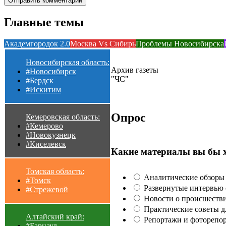
Главные темы
Академгородок 2.0
Москва Vs Сибирь
Проблемы Новосибирска
Новосибирская область:
Архив газеты
#Новосибирск
"ЧС"
#Бердск
#Искитим
Опрос
Кемеровская область:
#Кемерово
#Новокузнецк
#Киселевск
Какие материалы вы бы 
Томская область:
Аналитические обзоры 
#Томск
Развернутые интервью с
#Стрежевой
Новости о происшестви
Практические советы для
Алтайский край:
Репортажи и фоторепор
#Барнаул