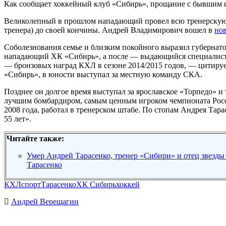
Как сообщает хоккейный клуб «Сибирь», прощание с бывшим иг
Великолепный в прошлом нападающий провел всю тренерскую ка
тренера) до своей кончины. Андрей Владимирович вошел в
но
Соболезнования семье и близким покойного выразил губернат
нападающий ХК «Сибирь», а после — выдающийся специалист т
— бронзовых наград КХЛ в сезоне 2014/2015 годов, — цитиру
«Сибирь», в юности выступал за местную команду СКА.
Позднее он долгое время выступал за ярославское «Торпедо» 
лучшим бомбардиром, самым ценным игроком чемпионата России
2008 года, работал в тренерском штабе. По стопам Андрея Тар
55 лет».
Читайте также:
Умер Андрей Тарасенко, тренер «Сибири» и отец звез
Тарасенко
КХЛ
спорт
Тарасенко
ХК Сибирь
хоккей
Андрей Верещагин