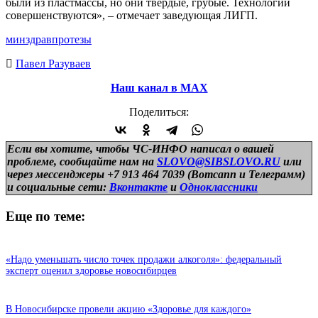
были из пластмассы, но они твердые, грубые. Технологии
совершенствуются», – отмечает заведующая ЛИГП.
минздрав
протезы
Павел Разуваев
Наш канал в МАХ
Поделиться:
Если вы хотите, чтобы ЧС-ИНФО написал о вашей
проблеме, сообщайте нам на
SLOVO@SIBSLOVO.RU
или
через мессенджеры +7 913 464 7039 (Вотсапп и Телеграмм)
и
социальные сети:
Вконтакте
и
Одноклассники
Еще по теме:
«Надо уменьшать число точек продажи алкоголя»: федеральный
эксперт оценил здоровье новосибирцев
В Новосибирске провели акцию «Здоровье для каждого»