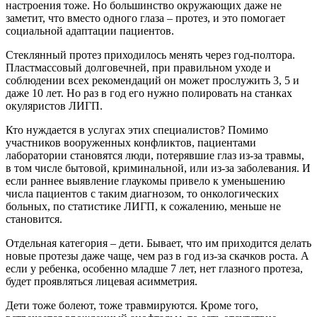
настроения тоже. Но большинство окружающих даже не
заметит, что вместо одного глаза – протез, и это помогает
социальной адаптации пациентов.
Стеклянный протез приходилось менять через год-полтора.
Пластмассовый долговечней, при правильном уходе и
соблюдении всех рекомендаций он может прослужить 3, 5 и
даже 10 лет. Но раз в год его нужно полировать на станках
окуляристов ЛИГП.
Кто нуждается в услугах этих специалистов? Помимо
участников вооруженных конфликтов, пациентами
лаборатории становятся люди, потерявшие глаз из-за травмы,
в том числе бытовой, криминальной, или из-за заболевания. И
если раннее выявление глаукомы привело к уменьшению
числа пациентов с таким диагнозом, то онкологических
больных, по статистике ЛИГП, к сожалению, меньше не
становится.
Отдельная категория – дети. Бывает, что им приходится делать
новые протезы даже чаще, чем раз в год из-за скачков роста. А
если у ребенка, особенно младше 7 лет, нет глазного протеза,
будет проявляться лицевая асимметрия.
Дети тоже болеют, тоже травмируются. Кроме того,