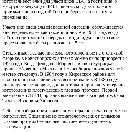
изготавливает очки для участников СВО, а гостиница, в
которую заведующая ЛИГП звонит, когда за протезом
приезжает иногородний боец, не берет с того плату за
проживание.
Участники специальной военной операции обслуживаются
вне очереди, но ее как таковой и нет. А в 1984 году, когда
работал один мастер, очередь на индивидуальное глазное
протезирование была расписана на 5 лет.
Стеклянные глазные протезы, изготовленные на столичной
фабрике, в новосибирских аптеках можно было приобрести с
1956 года. Когда фельдшер Мария Павловна Зубрицкая
прошла обучение в Москве, в Новосибирске появился свой
мастер-стеклодув. В 1984 году в Кировском районе для
лаборатории построили собственное здание. В 1986 году
стеклодувов стало двое, дополнительно приняли мастера по
изготовлению пластмассовых глазных протезов. Первой
заведующей ЛИГП, организовавшей здесь всю работу, была
Тамара Ивановна Апросичева.
Сейчас в лаборатории тоже три мастера, но стекло они уже не
используют. Сделанные из стоматологических полимеров
глазные протезы безопаснее, долговечнее и удобнее в
эксплуатации.