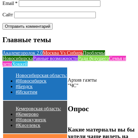
Email
*
Сайт
Главные темы
Академгородок 2.0
Москва Vs Сибирь
Проблемы
Новосибирска
Равные возможности
Ради будущего
Семья и
дети
Хоккей
Новосибирская область:
Архив газеты
#Новосибирск
"ЧС"
#Бердск
#Искитим
Опрос
Кемеровская область:
#Кемерово
#Новокузнецк
#Киселевск
Какие материалы вы бы
хотели чаще видеть на