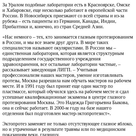
За Уралом подобные лаборатории есть в Красноярске, Омске
и Хабаровске, еще несколько работают в европейской части
России. В Новосибирск приезжают со всей страны и из-за
рубежа – есть пациенты из Германии, Канады, Индии,
Прибалтики и, конечно, из стран Средней Азии.
«Нас немного – тех, кто занимается глазным протезированием
в России, и мы все знаем друг друга. В мире таких
специалистов называют окуляристами. В России мы –
единственная лаборатория, которая является структурным
подразделением государственного учреждения
здравоохранения, все остальные лаборатории частные, –
рассказывает заведующая ЛИГП. – Учитывая
профессионализм наших мастеров, умение изготавливать
протезы, Москва разрешила нам обучать мастеров на рабочем
месте. И в 1991 году был принят еще один мастер по
пластмассе, который обучился здесь на рабочем месте и сдал
успешные квалификационные экзамены в центре глазного
протезирования Москвы. Это Надежда Григорьевна Быкова,
она и сейчас работает. В 2000-м году на базе нашего
отделения был подготовлен мастер-эктопротезист».
Эктопротез заменяет не только отсутствующее глазное яблоко,
но и утраченные в результате травмы или по медицинским
показаниям веки, глазницу.