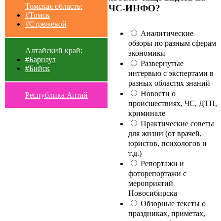
Томская область:
ЧС-ИНФО?
#Томск
#Стрежевой
Аналитические
обзоры по разным сферам
Алтайский край:
экономики
#Барнаул
Развернутые
#Бийск
интервью с экспертами в
разных областях знаний
Новости о
Республика Алтай
происшествиях, ЧС, ДТП,
криминале
Практические советы
для жизни (от врачей,
юристов, психологов и
т.д.)
Репортажи и
фоторепортажи с
мероприятий
Новосибирска
Обзорные тексты о
праздниках, приметах,