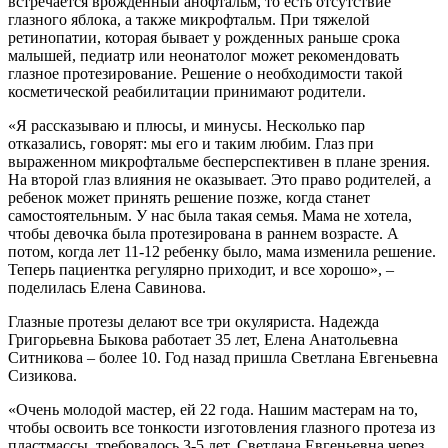
встречается врожденный анофтальм, то есть отсутствие
глазного яблока, а также микрофтальм. При тяжелой
ретинопатии, которая бывает у рожденных раньше срока
малышей, педиатр или неонатолог может рекомендовать
глазное протезирование. Решение о необходимости такой
косметической реабилитации принимают родители.
«Я рассказываю и плюсы, и минусы. Несколько пар
отказались, говорят: мы его и таким любим. Глаз при
выраженном микрофтальме бесперспективен в плане зрения.
На второй глаз влияния не оказывает. Это право родителей, а
ребенок может принять решение позже, когда станет
самостоятельным. У нас была такая семья. Мама не хотела,
чтобы девочка была протезирована в раннем возрасте. А
потом, когда лет 11-12 ребенку было, мама изменила решение.
Теперь пациентка регулярно приходит, и все хорошо», –
поделилась Елена Савинова.
Глазные протезы делают все три окуляриста. Надежда
Григорьевна Быкова работает 35 лет, Елена Анатольевна
Ситникова – более 10. Год назад пришла Светлана Евгеньевна
Сизикова.
«Очень молодой мастер, ей 22 года. Нашим мастерам на то,
чтобы освоить все тонкости изготовления глазного протеза из
пластмассы, требовалось 3-5 лет. Светлана Евгеньевна через