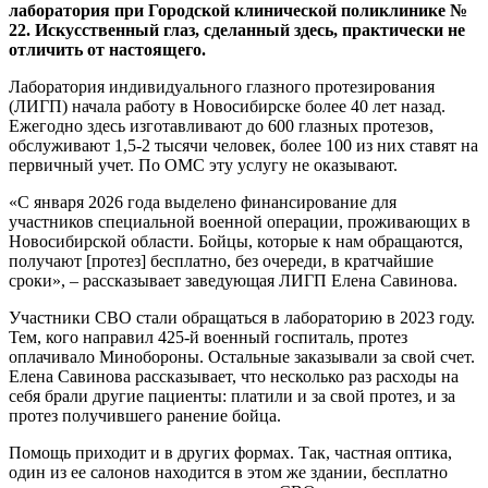
лаборатория при Городской клинической поликлинике №
22. Искусственный глаз, сделанный здесь, практически не
отличить от настоящего.
Лаборатория индивидуального глазного протезирования
(ЛИГП) начала работу в Новосибирске более 40 лет назад.
Ежегодно здесь изготавливают до 600 глазных протезов,
обслуживают 1,5-2 тысячи человек, более 100 из них ставят на
первичный учет. По ОМС эту услугу не оказывают.
«С января 2026 года выделено финансирование для
участников специальной военной операции, проживающих в
Новосибирской области. Бойцы, которые к нам обращаются,
получают [протез] бесплатно, без очереди, в кратчайшие
сроки», – рассказывает заведующая ЛИГП Елена Савинова.
Участники СВО стали обращаться в лабораторию в 2023 году.
Тем, кого направил 425-й военный госпиталь, протез
оплачивало Минобороны. Остальные заказывали за свой счет.
Елена Савинова рассказывает, что несколько раз расходы на
себя брали другие пациенты: платили и за свой протез, и за
протез получившего ранение бойца.
Помощь приходит и в других формах. Так, частная оптика,
один из ее салонов находится в этом же здании, бесплатно