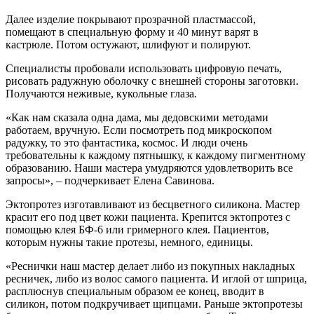
Далее изделие покрывают прозрачной пластмассой,
помещают в специальную форму и 40 минут варят в
кастрюле. Потом остужают, шлифуют и полируют.
Специалисты пробовали использовать цифровую печать,
рисовать радужную оболочку с внешней стороны заготовки.
Получаются неживые, кукольные глаза.
«Как нам сказала одна дама, мы дедовскими методами
работаем, вручную. Если посмотреть под микроскопом
радужку, то это фантастика, космос. И люди очень
требовательны к каждому пятнышку, к каждому пигментному
образованию. Наши мастера умудряются удовлетворить все
запросы», – подчеркивает Елена Савинова.
Эктопротез изготавливают из бесцветного силикона. Мастер
красит его под цвет кожи пациента. Крепится эктопротез с
помощью клея БФ-6 или гримерного клея. Пациентов,
которым нужны такие протезы, немного, единицы.
«Реснички наш мастер делает либо из покупных накладных
ресничек, либо из волос самого пациента. И иглой от шприца,
расплюснув специальным образом ее конец, вводит в
силикон, потом подкручивает щипцами. Раньше эктопротезы