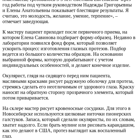
год работы под чутким руководством Надежды Григорьевны
и Елены Анатольевны показывает блестящие результаты. Я
считаю, это молодость, желание, умение, терпение», –
отмечает заведующая.
К мастеру пациент приходит после первичного приема, на
котором Елена Савинова подбирает форму-образец. Недавно в
лаборатории появился фонд форм, который позволяет
ускорить процесс изготовления глазных протезов. Подбор
ведется из большого количества образцов. На основании
выбранной формы, которую дорабатывают с учетом
индивидуальных особенностей, и делают конечное изделие.
Окулярист, глядя на сидящего перед ним пациента,
масляными красками рисует радужную оболочку для протеза,
стремясь сделать его неотличимым от здорового глаза. Краску
наносят на обратную сторону прозрачного элемента, который
потом приваривается.
На склере мастер рисует кровеносные сосудики. Для этого в
Новосибирске используются шелковые ниточки пионерских
галстуков. Запаса, который сделали окуляристы, по их словам,
хватит надолго. Если брать мулине или рисовать карандашом,
как это делают в США, протез выглядит как воспаленный
глаз.