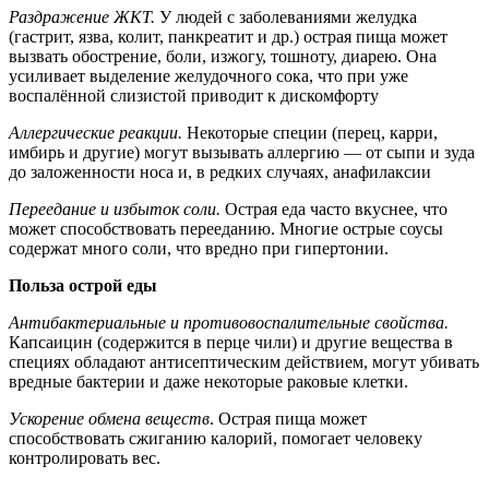
Раздражение ЖКТ.
У людей с заболеваниями желудка
(гастрит, язва, колит, панкреатит и др.) острая пища может
вызвать обострение, боли, изжогу, тошноту, диарею. Она
усиливает выделение желудочного сока, что при уже
воспалённой слизистой приводит к дискомфорту
Аллергические реакции.
Некоторые специи (перец, карри,
имбирь и другие) могут вызывать аллергию — от сыпи и зуда
до заложенности носа и, в редких случаях, анафилаксии
Переедание и избыток соли.
Острая еда часто вкуснее, что
может способствовать перееданию. Многие острые соусы
содержат много соли, что вредно при гипертонии.
Польза острой еды
Антибактериальные и противовоспалительные свойства.
Капсаицин (содержится в перце чили) и другие вещества в
специях обладают антисептическим действием, могут убивать
вредные бактерии и даже некоторые раковые клетки.
Ускорение обмена веществ
. Острая пища может
способствовать сжиганию калорий, помогает человеку
контролировать вес.