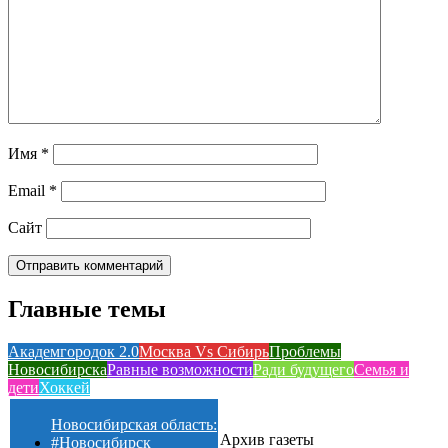
Имя
*
Email
*
Сайт
Главные темы
Академгородок 2.0
Москва Vs Сибирь
Проблемы
Новосибирска
Равные возможности
Ради будущего
Семья и
дети
Хоккей
Новосибирская область:
Архив газеты
#Новосибирск