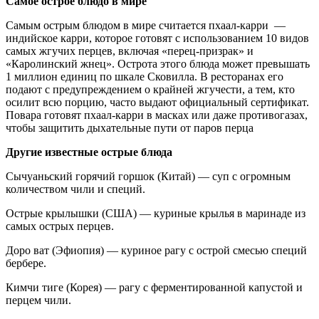
Самое острое блюдо в мире
Самым острым блюдом в мире считается пхаал-карри —
индийское карри, которое готовят с использованием 10 видов
самых жгучих перцев, включая «перец-призрак» и
«Каролинский жнец». Острота этого блюда может превышать
1 миллион единиц по шкале Сковилла. В ресторанах его
подают с предупреждением о крайней жгучести, а тем, кто
осилит всю порцию, часто выдают официальный сертификат.
Повара готовят пхаал-карри в масках или даже противогазах,
чтобы защитить дыхательные пути от паров перца
Другие известные острые блюда
Сычуаньский горячий горшок (Китай) — суп с огромным
количеством чили и специй.
Острые крылышки (США) — куриные крылья в маринаде из
самых острых перцев.
Доро ват (Эфиопия) — куриное рагу с острой смесью специй
бербере.
Кимчи тиге (Корея) — рагу с ферментированной капустой и
перцем чили.