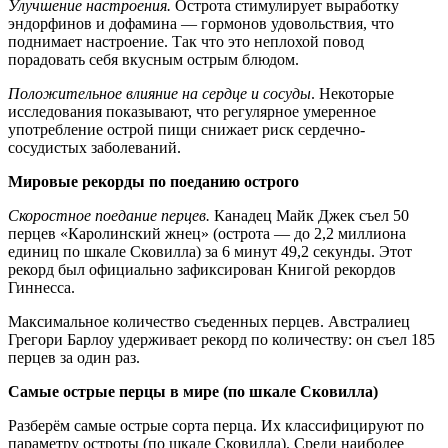
Улучшение настроения.
Острота стимулирует выработку
эндорфинов и дофамина — гормонов удовольствия, что
поднимает настроение. Так что это неплохой повод
порадовать себя вкусным острым блюдом.
Положительное влияние на сердце и сосуды
. Некоторые
исследования показывают, что регулярное умеренное
употребление острой пищи снижает риск сердечно-
сосудистых заболеваний.
Мировые рекорды по поеданию острого
Скоростное поедание перцев.
Канадец Майк Джек съел 50
перцев «Каролинский жнец» (острота — до 2,2 миллиона
единиц по шкале Сковилла) за 6 минут 49,2 секунды. Этот
рекорд был официально зафиксирован Книгой рекордов
Гиннесса.
Максимальное количество съеденных перцев. Австралиец
Грегори Барлоу удерживает рекорд по количеству: он съел 185
перцев за один раз.
Самые острые перцы в мире (по шкале Сковилла)
Разберём самые острые сорта перца. Их классифицируют по
параметру остроты (по шкале Сковилла). Среди наиболее