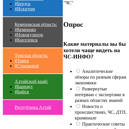
"ЧС"
#Бердск
#Искитим
Опрос
Кемеровская область:
#Кемерово
#Новокузнецк
#Киселевск
Какие материалы вы бы
хотели чаще видеть на
Томская область:
ЧС-ИНФО?
#Томск
#Стрежевой
Аналитические
обзоры по разным сферам
Алтайский край:
экономики
#Барнаул
Развернутые
#Бийск
интервью с экспертами в
разных областях знаний
Новости о
Республика Алтай
происшествиях, ЧС, ДТП,
криминале
Практические советы