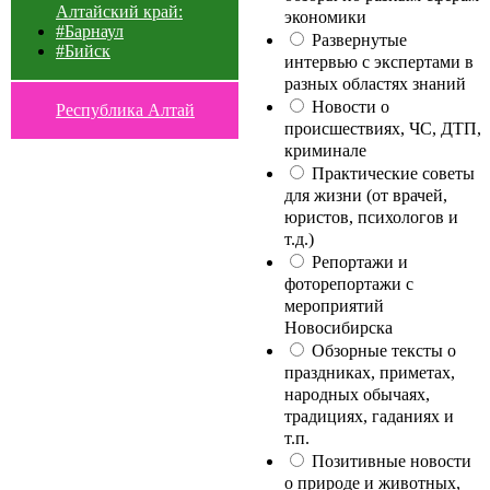
Алтайский край:
экономики
#Барнаул
Развернутые
#Бийск
интервью с экспертами в
разных областях знаний
Новости о
Республика Алтай
происшествиях, ЧС, ДТП,
криминале
Практические советы
для жизни (от врачей,
юристов, психологов и
т.д.)
Репортажи и
фоторепортажи с
мероприятий
Новосибирска
Обзорные тексты о
праздниках, приметах,
народных обычаях,
традициях, гаданиях и
т.п.
Позитивные новости
о природе и животных,