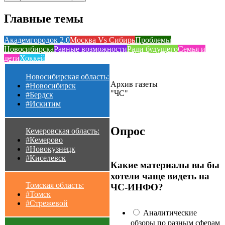
Главные темы
Академгородок 2.0
Москва Vs Сибирь
Проблемы
Новосибирска
Равные возможности
Ради будущего
Семья и
дети
Хоккей
Новосибирская область:
Архив газеты
#Новосибирск
"ЧС"
#Бердск
#Искитим
Опрос
Кемеровская область:
#Кемерово
#Новокузнецк
#Киселевск
Какие материалы вы бы
хотели чаще видеть на
Томская область:
ЧС-ИНФО?
#Томск
#Стрежевой
Аналитические
обзоры по разным сферам