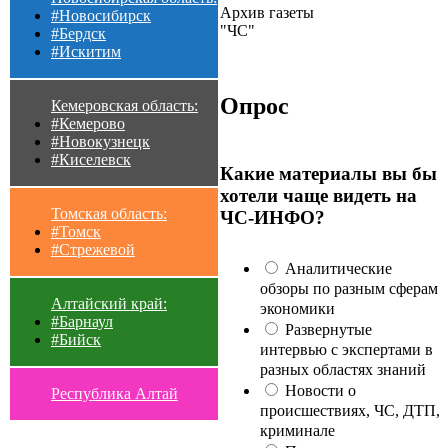
Архив газеты
#Новосибирск
"ЧС"
#Бердск
#Искитим
Опрос
Кемеровская область:
#Кемерово
#Новокузнецк
#Киселевск
Какие материалы вы бы
хотели чаще видеть на
Томская область:
ЧС-ИНФО?
#Томск
#Стрежевой
Аналитические
обзоры по разным сферам
Алтайский край:
экономики
#Барнаул
Развернутые
#Бийск
интервью с экспертами в
разных областях знаний
Новости о
Республика Алтай
происшествиях, ЧС, ДТП,
криминале