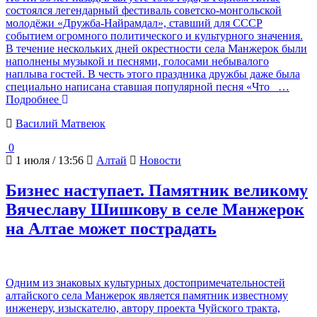
состоялся легендарный фестиваль советско-монгольской
молодёжи «Дружба-Найрамдал», ставший для СССР
событием огромного политического и культурного значения.
В течение нескольких дней окрестности села Манжерок были
наполнены музыкой и песнями, голосами небывалого
наплыва гостей. В честь этого праздника дружбы даже была
специально написана ставшая популярной песня «Что
…
Подробнее
Василий Матвеюк
0
1 июля / 13:56
Алтай
Новости
Бизнес наступает. Памятник великому
Вячеславу Шишкову в селе Манжерок
на Алтае может пострадать
Одним из знаковых культурных достопримечательностей
алтайского села Манжерок является памятник известному
инженеру, изыскателю, автору проекта Чуйского тракта,