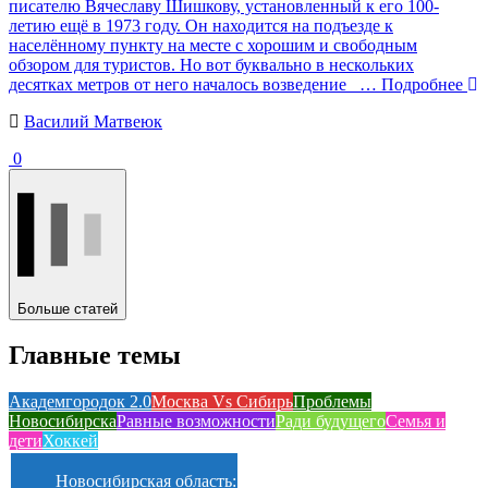
писателю Вячеславу Шишкову, установленный к его 100-
летию ещё в 1973 году. Он находится на подъезде к
населённому пункту на месте с хорошим и свободным
обзором для туристов. Но вот буквально в нескольких
десятках метров от него началось возведение
… Подробнее
Василий Матвеюк
0
Больше статей
Главные темы
Академгородок 2.0
Москва Vs Сибирь
Проблемы
Новосибирска
Равные возможности
Ради будущего
Семья и
дети
Хоккей
Новосибирская область: