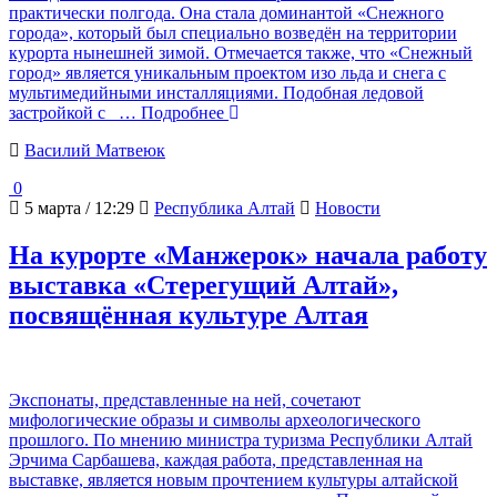
практически полгода. Она стала доминантой «Снежного
города», который был специально возведён на территории
курорта нынешней зимой. Отмечается также, что «Снежный
город» является уникальным проектом изо льда и снега с
мультимедийными инсталляциями. Подобная ледовой
застройкой с
… Подробнее
Василий Матвеюк
0
5 марта / 12:29
Республика Алтай
Новости
На курорте «Манжерок» начала работу
выставка «Стерегущий Алтай»,
посвящённая культуре Алтая
Экспонаты, представленные на ней, сочетают
мифологические образы и символы археологического
прошлого. По мнению министра туризма Республики Алтай
Эрчима Сарбашева, каждая работа, представленная на
выставке, является новым прочтением культуры алтайской