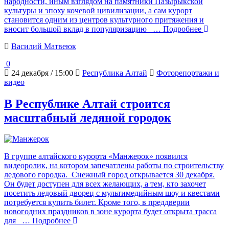
народности, иным взглядом на памятники Пазырыкской
культуры и эпоху кочевой цивилизации, а сам курорт
становится одним из центров культурного притяжения и
вносит большой вклад в популяризацию
… Подробнее
Василий Матвеюк
0
24 декабря / 15:00
Республика Алтай
Фоторепортажи и
видео
В Республике Алтай строится
масштабный ледяной городок
В группе алтайского курорта «Манжерок» появился
видеоролик, на котором запечатлены работы по строительству
ледового городка. Снежный город открывается 30 декабря.
Он будет доступен для всех желающих, а тем, кто захочет
посетить ледовый дворец с мультимедийным шоу и квестами
потребуется купить билет. Кроме того, в преддверии
новогодних праздников в зоне курорта будет открыта трасса
для
… Подробнее