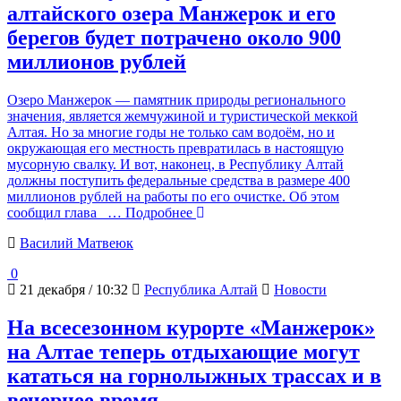
алтайского озера Манжерок и его
берегов будет потрачено около 900
миллионов рублей
Озеро Манжерок — памятник природы регионального
значения, является жемчужиной и туристической меккой
Алтая. Но за многие годы не только сам водоём, но и
окружающая его местность превратилась в настоящую
мусорную свалку. И вот, наконец, в Республику Алтай
должны поступить федеральные средства в размере 400
миллионов рублей на работы по его очистке. Об этом
сообщил глава
… Подробнее
Василий Матвеюк
0
21 декабря / 10:32
Республика Алтай
Новости
На всесезонном курорте «Манжерок»
на Алтае теперь отдыхающие могут
кататься на горнолыжных трассах и в
вечернее время