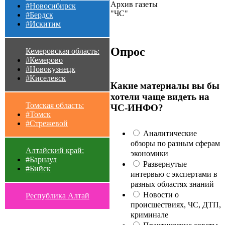
Архив газеты
#Новосибирск
"ЧС"
#Бердск
#Искитим
Опрос
Кемеровская область:
#Кемерово
#Новокузнецк
#Киселевск
Какие материалы вы бы
хотели чаще видеть на
Томская область:
ЧС-ИНФО?
#Томск
#Стрежевой
Аналитические
обзоры по разным сферам
Алтайский край:
экономики
#Барнаул
Развернутые
#Бийск
интервью с экспертами в
разных областях знаний
Новости о
Республика Алтай
происшествиях, ЧС, ДТП,
криминале