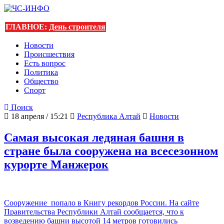
ГЛАВНОЕ:
День строителя
Новости
Происшествия
Есть вопрос
Политика
Общество
Спорт
Поиск
18 апреля / 15:21
Республика Алтай
Новости
Самая высокая ледяная башня в
стране была сооружена на всесезонном
курорте Манжерок
Сооружение попало в Книгу рекордов России. На сайте
Правительства Республики Алтай сообщается, что к
возведению башни высотой 14 метров готовились