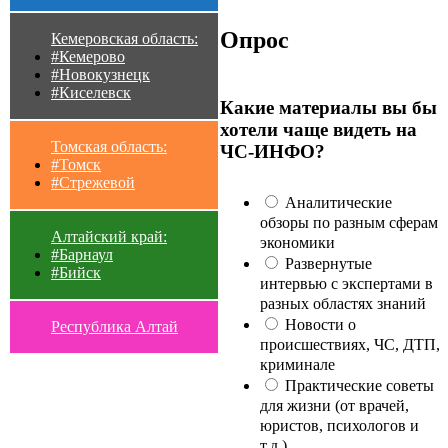
Опрос
Кемеровская область:
#Кемерово
#Новокузнецк
#Киселевск
Какие материалы вы бы
хотели чаще видеть на
Томская область:
ЧС-ИНФО?
#Томск
#Стрежевой
Аналитические
обзоры по разным сферам
Алтайский край:
экономики
#Барнаул
Развернутые
#Бийск
интервью с экспертами в
разных областях знаний
Новости о
Республика Алтай
происшествиях, ЧС, ДТП,
криминале
Практические советы
для жизни (от врачей,
юристов, психологов и
т.д.)