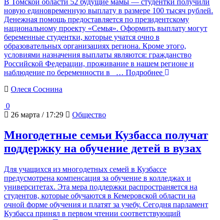
В Томской области 52 будущие мамы — студентки получили
новую единовременную выплату в размере 100 тысяч рублей.
Денежная помощь предоставляется по президентскому
национальному проекту «Семья». Оформить выплату могут
беременные студентки, которые учатся очно в
образовательных организациях региона. Кроме этого,
условиями назначения выплаты являются: гражданство
Российской Федерации, проживание в нашем регионе и
наблюдение по беременности в
… Подробнее
Олеся Соснина
0
26 марта / 17:29
Общество
Многодетные семьи Кузбасса получат
поддержку на обучение детей в вузах
Для учащихся из многодетных семей в Кузбассе
предусмотрена компенсация за обучение в колледжах и
университетах. Эта мера поддержки распространяется на
студентов, которые обучаются в Кемеровской области на
очной форме обучения и платят за учебу. Сегодня парламент
Кузбасса принял в первом чтении соответствующий