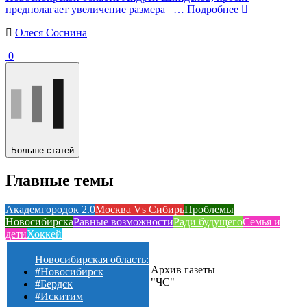
предполагает увеличение размера
… Подробнее
Олеся Соснина
0
Больше статей
Главные темы
Академгородок 2.0
Москва Vs Сибирь
Проблемы
Новосибирска
Равные возможности
Ради будущего
Семья и
дети
Хоккей
Новосибирская область:
Архив газеты
#Новосибирск
"ЧС"
#Бердск
#Искитим