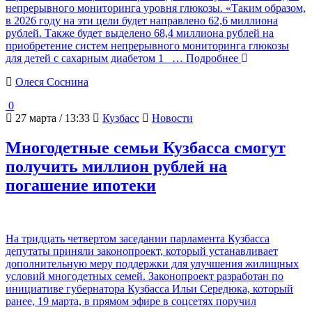
непрерывного мониторинга уровня глюкозы. «Таким образом,
в 2026 году на эти цели будет направлено 62,6 миллиона
рублей. Также будет выделено 68,4 миллиона рублей на
приобретение систем непрерывного мониторинга глюкозы
для детей с сахарным диабетом 1
… Подробнее
Олеся Соснина
0
27 марта / 13:33
Кузбасс
Новости
Многодетные семьи Кузбасса смогут
получить миллион рублей на
погашение ипотеки
На тридцать четвертом заседании парламента Кузбасса
депутаты приняли законопроект, который устанавливает
дополнительную меру поддержки для улучшения жилищных
условий многодетных семей. Законопроект разработан по
инициативе губернатора Кузбасса Ильи Середюка, который
ранее, 19 марта, в прямом эфире в соцсетях поручил