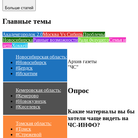
Больше статей
Главные темы
Академгородок 2.0
Москва Vs Сибирь
Проблемы
Новосибирска
Равные возможности
Ради будущего
Семья и
дети
Хоккей
Новосибирская область:
Архив газеты
#Новосибирск
"ЧС"
#Бердск
#Искитим
Опрос
Кемеровская область:
#Кемерово
#Новокузнецк
#Киселевск
Какие материалы вы бы
хотели чаще видеть на
Томская область:
ЧС-ИНФО?
#Томск
#Стрежевой