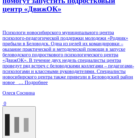
помогут запустить подростковый
центр «ДвижОК»
Психологи новосибирского муниципального центра
психолого-педагогической поддержки молодежи «Родник»
прибыли в Беловодск. Одна из целей их командировки –
оказание практической и методической помощи в запуске
беловодского подросткового психологического центра
«ДвижОК». В течение двух недель специалисты центра
проведут ряд встреч с беловодскими коллегами – педагогами-
психологами и классными руководителями. Специалисты
новосибирского центра также привезли в Беловодский район
новое
… Подробнее
Олеся Соснина
0