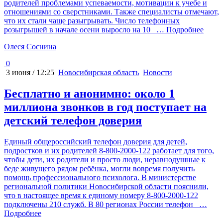
родителей проблемами успеваемости, мотивации к учебе и
отношениями со сверстниками. Также специалисты отмечают,
что их стали чаще разыгрывать. Число телефонных
розыгрышей в начале осени выросло на 10
… Подробнее
Олеся Соснина
0
3 июня / 12:25
Новосибирская область
Новости
Бесплатно и анонимно: около 1
миллиона звонков в год поступает на
детский телефон доверия
Единый общероссийский телефон доверия для детей,
подростков и их родителей 8-800-2000-122 работает для того,
чтобы дети, их родители и просто люди, неравнодушные к
беде живущего рядом ребёнка, могли вовремя получить
помощь профессионального психолога. В министерстве
региональной политики Новосибирской области пояснили,
что в настоящее время к единому номеру 8-800-2000-122
подключены 210 служб. В 80 регионах России телефон
…
Подробнее