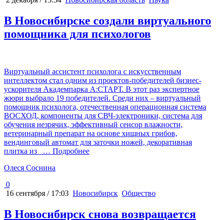
В Новосибирске создали виртуального
помощника для психологов
Виртуальный ассистент психолога с искусственным
интеллектом стал одним из проектов-победителей бизнес-
ускорителя Академпарка А:СТАРТ. В этот раз экспертное
жюри выбрало 19 победителей. Среди них – виртуальный
помощник психолога, отечественная операционная система
ВОСХОД, компоненты для СВЧ-электроники, система для
обучения незрячих, эффективный сенсор влажности,
ветеринарный препарат на основе хищных грибов,
вендинговый автомат для заточки ножей, декоративная
плитка из
… Подробнее
Олеся Соснина
0
16 сентября / 17:03
Новосибирск
Общество
В Новосибирск снова возвращается