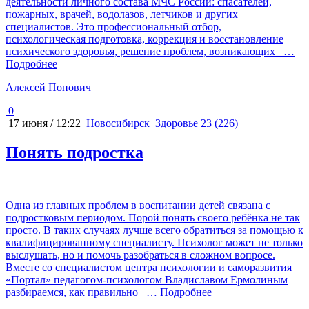
деятельности личного состава МЧС России: спасателей,
пожарных, врачей, водолазов, летчиков и других
специалистов. Это профессиональный отбор,
психологическая подготовка, коррекция и восстановление
психического здоровья, решение проблем, возникающих
…
Подробнее
Алексей Попович
0
17 июня / 12:22
Новосибирск
Здоровье
23 (226)
Понять подростка
Одна из главных проблем в воспитании детей связана с
подростковым периодом. Порой понять своего ребёнка не так
просто. В таких случаях лучше всего обратиться за помощью к
квалифицированному специалисту. Психолог может не только
выслушать, но и помочь разобраться в сложном вопросе.
Вместе со специалистом центра психологии и саморазвития
«Портал» педагогом-психологом Владиславом Ермолиным
разбираемся, как правильно
… Подробнее