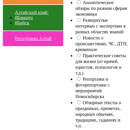
Аналитические
обзоры по разным сферам
Алтайский край:
экономики
#Барнаул
Развернутые
#Бийск
интервью с экспертами в
разных областях знаний
Новости о
Республика Алтай
происшествиях, ЧС, ДТП,
криминале
Практические советы
для жизни (от врачей,
юристов, психологов и
т.д.)
Репортажи и
фоторепортажи с
мероприятий
Новосибирска
Обзорные тексты о
праздниках, приметах,
народных обычаях,
традициях, гаданиях и
т.п.