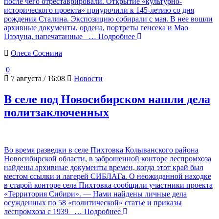
после чего отреставрировали. Открытие «культурно-
исторического проекта» приурочили к 145-летию со дня
рождения Сталина. Экспозицию собирали с мая. В нее вошли
архивные документы, ордена, портреты генсека и Мао
Цзэдуна, напечатанные
… Подробнее
Олеся Соснина
0
7 августа / 16:08
Новости
В селе под Новосибирском нашли дела
политзаключенных
Во время разведки в селе Пихтовка Колыванского района
Новосибирской области, в заброшенной конторе леспромхоза
найдены архивные документы времен, когда этот край был
местом ссылки и лагерей СИБЛАГа. О неожиданной находке
в старой конторе села Пихтовка сообщили участники проекта
«Территория Сибири». — Нами найдены личные дела
осужденных по 58 «политической» статье и приказы
леспромхоза с 1939
… Подробнее