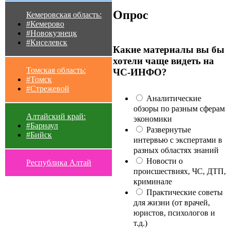
Опрос
Кемеровская область:
#Кемерово
#Новокузнецк
#Киселевск
Какие материалы вы бы
хотели чаще видеть на
Томская область:
ЧС-ИНФО?
#Томск
#Стрежевой
Аналитические
обзоры по разным сферам
Алтайский край:
экономики
#Барнаул
Развернутые
#Бийск
интервью с экспертами в
разных областях знаний
Новости о
Республика Алтай
происшествиях, ЧС, ДТП,
криминале
Практические советы
для жизни (от врачей,
юристов, психологов и
т.д.)