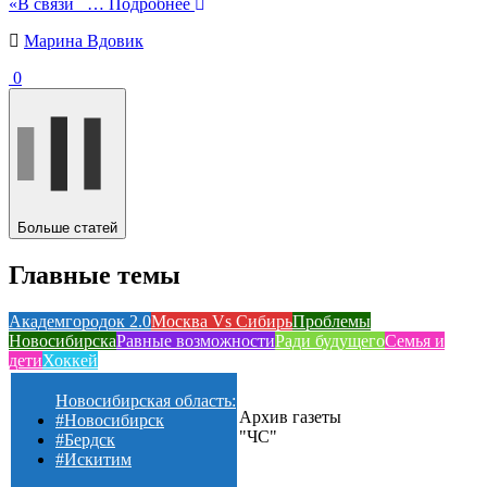
«В связи
… Подробнее
Марина Вдовик
0
Больше статей
Главные темы
Академгородок 2.0
Москва Vs Сибирь
Проблемы
Новосибирска
Равные возможности
Ради будущего
Семья и
дети
Хоккей
Новосибирская область:
Архив газеты
#Новосибирск
"ЧС"
#Бердск
#Искитим