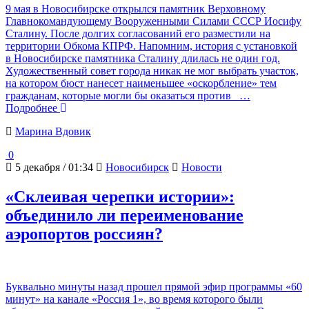
9 мая в Новосибирске открылся памятник Верховному
Главнокомандующему Вооруженными Силами СССР Иосифу
Сталину. После долгих согласований его разместили на
территории Обкома КПРФ. Напомним, история с установкой
в Новосибирске памятника Сталину длилась не один год.
Художественный совет города никак не мог выбрать участок,
на котором бюст нанесет наименьшее «оскорбление» тем
гражданам, которые могли бы оказаться против
…
Подробнее
Марина Вдовик
0
5 декабря / 01:34
Новосибирск
Новости
«Склеивая черепки истории»:
объединило ли переименование
аэропортов россиян?
Буквально минуты назад прошел прямой эфир программы «60
минут» на канале «Россия 1», во время которого были