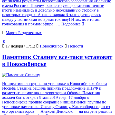
объявлены результаты всероссийского голосования «Великие
имена России». Причем, какие-то уже достаточно точные
итоги изменились в довольно неожиданную сторону в
некоторых городах. А какая жаркая баталия разгорелась
между участниками во время ток-шоу! Итак, по итогам
голосования в прямом эфире
… Подробнее
Мария Безденежных
0
17 ноября / 17:12
Новосибирск
Новости
Памятник Сталину все-таки установят
в Новосибирске
Инициативная группа по установке в Новосибирске бюста
Иосифа Сталина решила принять предложение КПРФ и
разместить памятник на территории Обкома. Памятник
должен быть открыт 9 мая 2019 года. 17 ноября в
Новосибирске прошло собрание инициативной группы по
установке памятника Иосифу Сталину. Как сообщил один из
его организаторов — Алексей Денисюк — на встрече решили