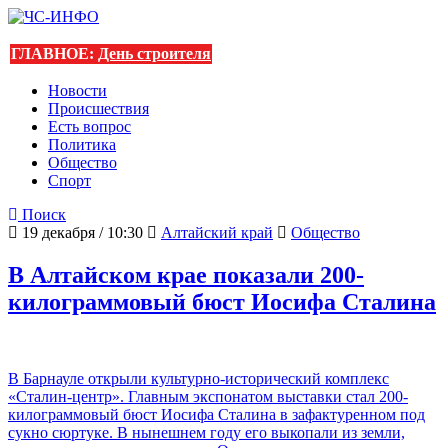
ГЛАВНОЕ:
День строителя
Новости
Происшествия
Есть вопрос
Политика
Общество
Спорт
Поиск
19 декабря / 10:30
Алтайский край
Общество
В Алтайском крае показали 200-
килограммовый бюст Иосифа Сталина
В Барнауле открыли культурно-исторический комплекс
«Сталин-центр». Главным экспонатом выставки стал 200-
килограммовый бюст Иосифа Сталина в зафактуренном под
сукно сюртуке. В нынешнем году его выкопали из земли,