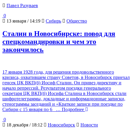
Павел Разуваев
0
13 января / 14:19
Сибирь
Общество
Сталин в Новосибирске: повод для
спецкомандировки и чем это
закончилось
17 января 1928 года, для решения продовольственного
кризиса, охватившем страну Советов, в Новосибирск приехал
генсек ЦК ВКП(б) Иосиф Сталин. Он привез директиву и
начало репрессий. Результатом поездки генерального
секретаря ЦК ВКП(б) Иосифа Сталина в Новосибирск стали
шифротелеграммы, докладные и информационные записки,
стенограммы заседаний и «Краткие записи при поездке по
Сибири с 15 января по 6
… Подробнее
0
18 декабря / 18:12
Новосибирск
Новости