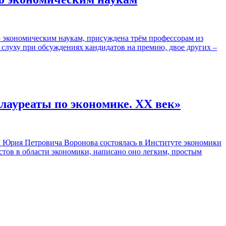
о экономическим наукам, присуждена трём профессорам из
 слуху при обсуждениях кандидатов на премию, двое других –
 лауреаты по экономике. XX век»
к Юрия Петровича Воронова состоялась в Институте экономики
стов в области экономики, написано оно легким, простым