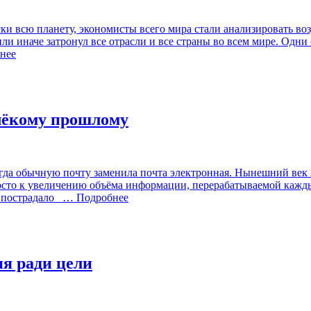
и всю планету, экономисты всего мира стали анализировать воз
ли иначе затронул все отрасли и все страны во всем мире. Одни
нее
алёкому прошлому
да обычную почту заменила почта электронная. Нынешний век 
осто к увеличению объёма информации, перерабатываемой кажды
 пострадало
… Подробнее
ия ради цели