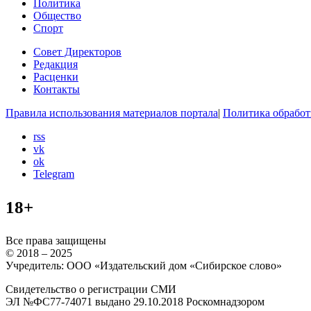
Политика
Общество
Спорт
Совет Директоров
Редакция
Расценки
Контакты
Правила использования материалов портала
|
Политика обработ
rss
vk
ok
Telegram
18+
Все права защищены
© 2018 – 2025
Учредитель: ООО «Издательский дом «Сибирское слово»
Свидетельство о регистрации СМИ
ЭЛ №ФС77-74071 выдано 29.10.2018 Роскомнадзором