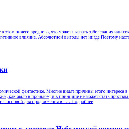
т в этом ничего вредного, что может вызвать заболевания или со
 негативное влияние. Абсолютной выгоды нет нигде Поэтому наст
ики
номической фантастике. Многие видят причины этого интереса 
ким, как было в прошлом, и в принципе не может стать простым
тся основой для продвижения в
… Подробнее
онов о лауреатах Нобелевской премии 