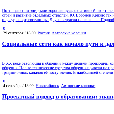
По завершении эпидемии коронавируса, охватившей практическ
стран и развитие отдельных отраслей. Ю. Воронов Кризис так и
и досуг, спорт, гостиницы. Другие отрасли понесли
… Подроб
0
29 сентября / 18:00
Россия
Авторские колонки
Социальные сети как начало пути к д
В ХХ веке революция в общении между людьми произошла, ког
общения. Новые технические средства общения привели не пр
традиционных каналов её поступления. В наибольшей степени
0
4 сентября / 18:00
Новосибирск
Авторские колонки
Проектный подход в образовании: знан