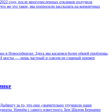
 2022 году, после многочисленных откликов получила
что же это такое, мы попросили рассказать на конкретных
ки в Новосибирске. Здесь мы касаемся более общей проблемы,
. И мосты — лишь частный и совсем не главный пример
мике
ыбвигу за то, что они «значительно улучшили наше
уреаты. Начнём с самого известного. Бен Шалом Бернанке