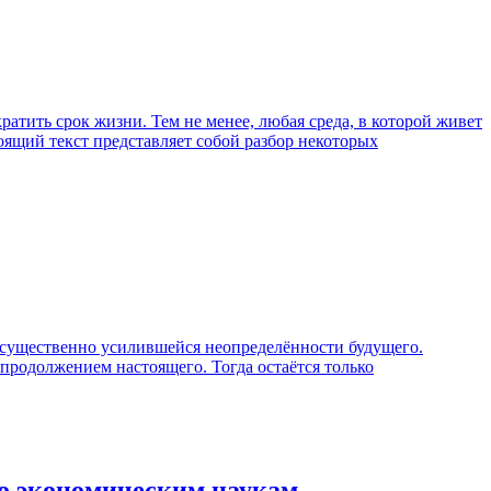
кратить срок жизни. Тем не менее, любая среда, в которой живет
оящий текст представляет собой разбор некоторых
в существенно усилившейся неопределённости будущего.
 продолжением настоящего. Тогда остаётся только
по экономическим наукам