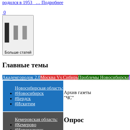
родился в 1953
… Подробнее
0
Больше статей
Главные темы
Академгородок 2.0
Москва Vs Сибирь
Проблемы Новосибирска
Новосибирская область:
Архив газеты
#Новосибирск
"ЧС"
#Бердск
#Искитим
Опрос
Кемеровская область:
#Кемерово
#Новокузнецк