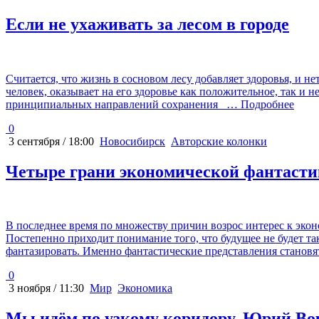
Если не ухаживать за лесом в городе
Считается, что жизнь в сосновом лесу добавляет здоровья, и не
человек, оказывает на его здоровье как положительное, так и
принципиальных направлений сохранения
… Подробнее
0
3 сентября / 18:00
Новосибирск
Авторские колонки
Четыре грани экономической фантаст
В последнее время по множеству причин возрос интерес к эко
Постепенно приходит понимание того, что будущее не будет та
фантазировать. Именно фантастические представления становя
0
3 ноября / 11:30
Мир
Экономика
Мы идём по узкому коридору. Юрий Вор