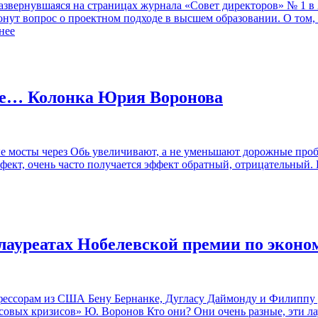
развернувшаяся на страницах журнала «Совет директоров» № 1 в
нут вопрос о проектном подходе в высшем образовании. О том, 
нее
ше… Колонка Юрия Воронова
е мосты через Обь увеличивают, а не уменьшают дорожные проб
ффект, очень часто получается эффект обратный, отрицательный
 лауреатах Нобелевской премии по эконо
фессорам из США Бену Бернанке, Дугласу Даймонду и Филиппу Д
совых кризисов» Ю. Воронов Кто они? Они очень разные, эти ла