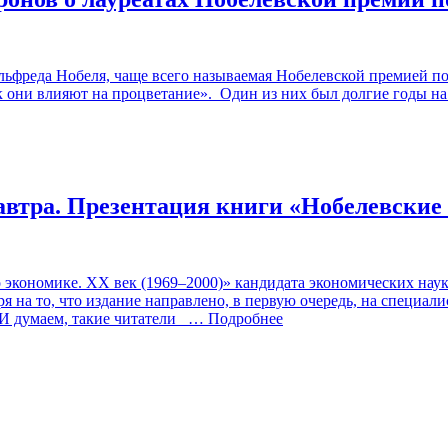
льфреда Нобеля, чаще всего называемая Нобелевской премией п
 они влияют на процветание». Один из них был долгие годы на
завтра. Презентация книги «Нобелевские
 экономике. XX век (1969–2000)» кандидата экономических нау
на то, что издание направлено, в первую очередь, на специали
И думаем, такие читатели
… Подробнее