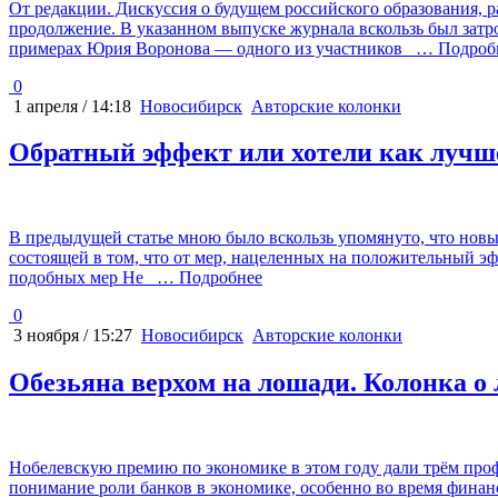
От редакции. Дискуссия о будущем российского образования, 
продолжение. В указанном выпуске журнала вскользь был затро
примерах Юрия Воронова — одного из участников
… Подроб
0
1 апреля / 14:18
Новосибирск
Авторские колонки
Обратный эффект или хотели как луч
В предыдущей статье мною было вскользь упомянуто, что новы
состоящей в том, что от мер, нацеленных на положительный э
подобных мер Не
… Подробнее
0
3 ноября / 15:27
Новосибирск
Авторские колонки
Обезьяна верхом на лошади. Колонка о
Нобелевскую премию по экономике в этом году дали трём про
понимание роли банков в экономике, особенно во время финан