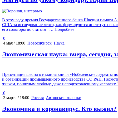
В этом году премия Государственного банка Швеции памяти А
США за исследование «того, как формируются институты и как
его соавторы по статьям
… Подробнее
0
4 мая / 18:00
Новосибирск
Наука
Экономическая наука: вчера, сегодня, 
Презентация шестого издания книги «Нобелевские лауреаты по
и организации промышленного производства СО РАН. Несмотря 
языком, понятным любому, даже неподготовленному человеку. 
0
2 марта / 18:00
Россия
Авторские колонки
Экономика и коронавирус. Кто выжил?