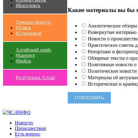
#Киселевск
Какие материалы вы бы 
Томская область:
Аналитические обзоры 
#Томск
Развернутые интервью с
#Стрежевой
Новости о происшестви
Практические советы для
Алтайский край:
Репортажи и фоторепор
#Барнаул
Обзорные тексты о праз
#Бийск
Позитивные новости о п
Политические новости 
Материалы об актуальн
Республика Алтай
Исторические и краеве
Новости
Происшествия
Есть вопрос