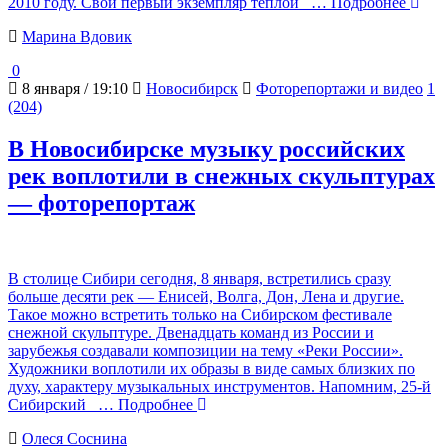
2010 году. Свой первый экземпляр теплой
… Подробнее
Марина Вдовик
0
8 января / 19:10
Новосибирск
Фоторепортажи и видео
1
(204)
В Новосибирске музыку российских
рек воплотили в снежных скульптурах
— фоторепортаж
В столице Сибири сегодня, 8 января, встретились сразу
больше десяти рек — Енисей, Волга, Дон, Лена и другие.
Такое можно встретить только на Сибирском фестивале
снежной скульптуре. Двенадцать команд из России и
зарубежья создавали композиции на тему «Реки России».
Художники воплотили их образы в виде самых близких по
духу, характеру музыкальных инструментов. Напомним, 25-й
Сибирский
… Подробнее
Олеся Соснина