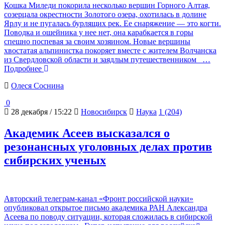
Кошка Миледи покорила несколько вершин Горного Алтая,
созерцала окрестности Золотого озера, охотилась в долине
Ярлу и не пугалась бурлящих рек. Ее снаряжение — это когти.
Поводка и ошейника у нее нет, она карабкается в горы
спешно поспевая за своим хозяином. Новые вершины
хвостатая альпинистка покоряет вместе с жителем Волчанска
из Свердловской области и заядлым путешественником
…
Подробнее
Олеся Соснина
0
28 декабря / 15:22
Новосибирск
Наука
1 (204)
Академик Асеев высказался о
резонансных уголовных делах против
сибирских ученых
Авторский телеграм-канал «Фронт российской науки»
опубликовал открытое письмо академика РАН Александра
Асеева по поводу ситуации, которая сложилась в сибирской