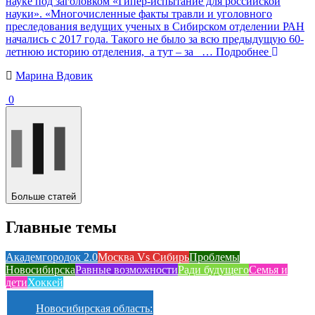
науке под заголовком «Гипер-испытание для российской
науки». «Многочисленные факты травли и уголовного
преследования ведущих ученых в Сибирском отделении РАН
начались с 2017 года. Такого не было за всю предыдущую 60-
летнюю историю отделения, а тут – за
… Подробнее
Марина Вдовик
0
Больше статей
Главные темы
Академгородок 2.0
Москва Vs Сибирь
Проблемы
Новосибирска
Равные возможности
Ради будущего
Семья и
дети
Хоккей
Новосибирская область: