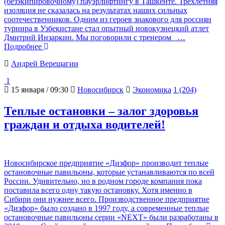
(безэкипировочному) пауэрлифтингу в Ташкенте. Трехлетняя
изоляция не сказалась на результатах наших сильных
соотечественников. Одним из героев знакового для россиян
турнира в Узбекистане стал опытный новокузнецкий атлет
Дмитрий Инзаркин. Мы поговорили с тренером
…
Подробнее
Андрей Верещагин
1
15 января / 09:30
Новосибирск
Экономика
1 (204)
Теплые остановки – залог здоровья
граждан и отдыха водителей!
Новосибирское предприятие «Дизфор» производит теплые
остановочные павильоны, которые устанавливаются по всей
России. Удивительно, но в родном городе компания пока
поставила всего одну такую остановку. Хотя именно в
Сибири они нужнее всего. Производственное предприятие
«Дизфор» было создано в 1997 году, а современные теплые
остановочные павильоны серии «NEXT» были разработаны в