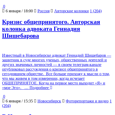
0
6 января / 18:00
Россия
Авторские колонки
1 (204)
Кризис общепринятого. Авторская
колонка адвоката Геннадия
Шишебарова
Известный в Новосибирске адвокат Геннадий Шишебаров —
защитник в суде многих ученых, общественных деятелей и
других значимых личностей — в своем телеграм-канале
опубликовал рассуждения о кризисе общепринятого в
сегодняшнем обществе. Все больше прихожу к мысли о том,
что мы живем в том измерении, когда исчезает
ОБЩЕПРИНЯТОЕ. Когда на первое место выходит «Я» и
«мое Эго».
… Подробнее
0
6 января / 15:35
Новосибирск
Фоторепортажи и видео
1
(204)