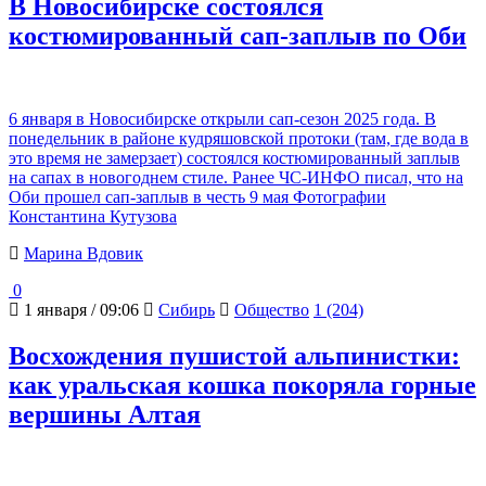
В Новосибирске состоялся
костюмированный сап-заплыв по Оби
6 января в Новосибирске открыли сап-сезон 2025 года. В
понедельник в районе кудряшовской протоки (там, где вода в
это время не замерзает) состоялся костюмированный заплыв
на сапах в новогоднем стиле. Ранее ЧС-ИНФО писал, что на
Оби прошел сап-заплыв в честь 9 мая Фотографии
Константина Кутузова
Марина Вдовик
0
1 января / 09:06
Сибирь
Общество
1 (204)
Восхождения пушистой альпинистки:
как уральская кошка покоряла горные
вершины Алтая