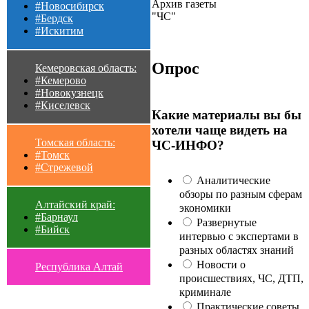
Архив газеты
#Новосибирск
"ЧС"
#Бердск
#Искитим
Опрос
Кемеровская область:
#Кемерово
#Новокузнецк
#Киселевск
Какие материалы вы бы
хотели чаще видеть на
Томская область:
ЧС-ИНФО?
#Томск
#Стрежевой
Аналитические
обзоры по разным сферам
Алтайский край:
экономики
#Барнаул
Развернутые
#Бийск
интервью с экспертами в
разных областях знаний
Новости о
Республика Алтай
происшествиях, ЧС, ДТП,
криминале
Практические советы