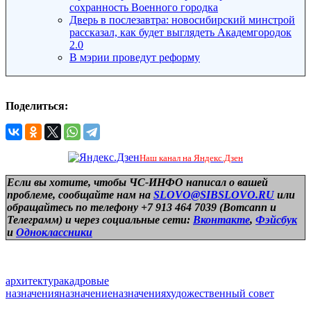
сохранность Военного городка
Дверь в послезавтра: новосибирский минстрой
рассказал, как будет выглядеть Академгородок
2.0
В мэрии проведут реформу
Поделиться:
Наш канал на Яндекс.Дзен
Если вы хотите, чтобы ЧС-ИНФО написал о вашей
проблеме, сообщайте нам на
SLOVO@SIBSLOVO.RU
или
обращайтесь по телефону +7 913 464 7039 (Вотсапп и
Телеграмм) и
через социальные сети:
Вконтакте
,
Фэйсбук
и
Одноклассники
архитектура
кадровые
назначения
назначение
назначения
художественный совет