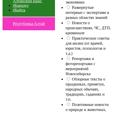
Алтайский край:
экономики
#Барнаул
Развернутые
#Бийск
интервью с экспертами в
разных областях знаний
Новости о
Республика Алтай
происшествиях, ЧС, ДТП,
криминале
Практические советы
для жизни (от врачей,
юристов, психологов и
т.д.)
Репортажи и
фоторепортажи с
мероприятий
Новосибирска
Обзорные тексты о
праздниках, приметах,
народных обычаях,
традициях, гаданиях и
т.п.
Позитивные новости
о природе и животных,