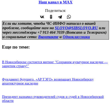
Наш канал в МАХ
Поделиться:
Если вы хотите, чтобы ЧС-ИНФО написал о вашей
проблеме, сообщайте нам на
SLOVO@SIBSLOVO.RU
или
через мессенджеры +7 913 464 7039 (Вотсапп и Телеграмм)
и
социальные сети:
Вконтакте
и
Одноклассники
Еще по теме:
В Новосибирске состоится митинг “Сохраним культурное наследие —
защитим страну!”
Фундамент будущего. «АР.ТЭГО» возвращает Новосибирску
архитектурное наследие
Президент назначил руководителей судов и судей в Новосибирской
области