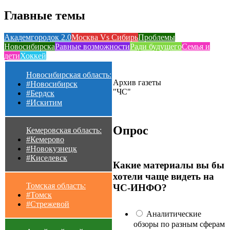
Главные темы
Академгородок 2.0
Москва Vs Сибирь
Проблемы
Новосибирска
Равные возможности
Ради будущего
Семья и
дети
Хоккей
Новосибирская область:
Архив газеты
#Новосибирск
"ЧС"
#Бердск
#Искитим
Опрос
Кемеровская область:
#Кемерово
#Новокузнецк
#Киселевск
Какие материалы вы бы
хотели чаще видеть на
Томская область:
ЧС-ИНФО?
#Томск
#Стрежевой
Аналитические
обзоры по разным сферам