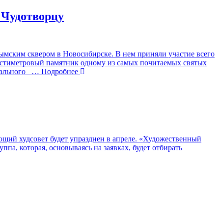
 Чудотворцу
ымским сквером в Новосибирске. В нем приняли участие всего
естиметровый памятник одному из самых почитаемых святых
рального
… Подробнее
ющий худсовет будет упразднен в апреле. «Художественный
а, которая, основываясь на заявках, будет отбирать