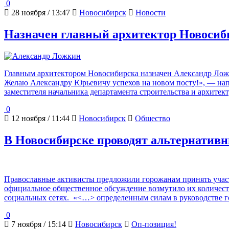
0
28 ноября / 13:47
Новосибирск
Новости
Назначен главный архитектор Новосиб
Главным архитектором Новосибирска назначен Александр Ложк
Желаю Александру Юрьевичу успехов на новом посту!», — напи
заместителя начальника департамента строительства и архите
0
12 ноября / 11:44
Новосибирск
Общество
В Новосибирске проводят альтернатив
Православные активисты предложили горожанам принять участ
официальное общественное обсуждение возмутило их количеств
социальных сетях. «<…> определенным силам в руководстве г
0
7 ноября / 15:14
Новосибирск
Оп-позиция!