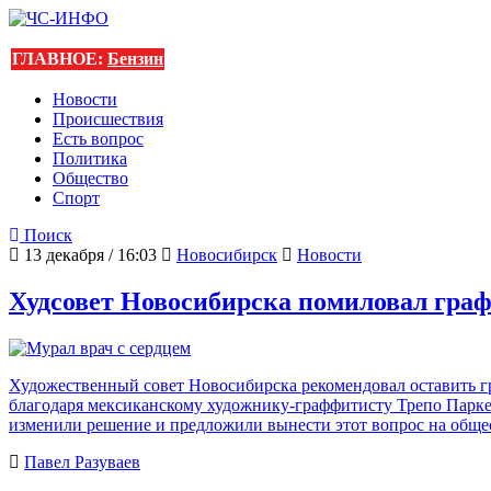
ГЛАВНОЕ:
Бензин
Новости
Происшествия
Есть вопрос
Политика
Общество
Спорт
Поиск
13 декабря / 16:03
Новосибирск
Новости
Худсовет Новосибирска помиловал гра
Художественный совет Новосибирска рекомендовал оставить гр
благодаря мексиканскому художнику-граффитисту Трепо Парке
изменили решение и предложили вынести этот вопрос на обще
Павел Разуваев