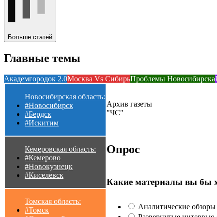
Больше статей
Главные темы
Академгородок 2.0
Москва Vs Сибирь
Проблемы Новосибирска
Новосибирская область:
Архив газеты
#Новосибирск
"ЧС"
#Бердск
#Искитим
Опрос
Кемеровская область:
#Кемерово
#Новокузнецк
#Киселевск
Какие материалы вы бы 
Томская область:
Аналитические обзоры 
#Томск
Развернутые интервью с