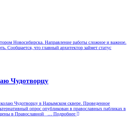
тором Новосибирска. Направление работы сложное и важное.
ь. Сообщается, что главный архитектор займет статус
лаю Чудотворцу
иколаю Чудотворцу в Нарымском сквере. Проведенное
льтернативный опрос опубликован в православных пабликах в
ещены в Православной
… Подробнее