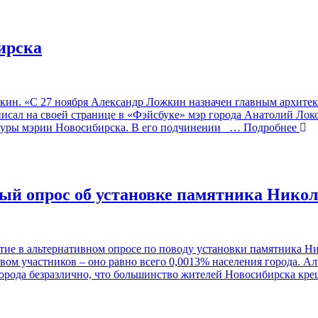
ирска
ин. «С 27 ноября Александр Ложкин назначен главным архитек
сал на своей странице в «Фэйсбуке» мэр города Анатолий Локот
ктуры мэрии Новосибирска. В его подчинении
… Подробнее
ный опрос об установке памятника Нико
ие в альтернативном опросе по поводу установки памятника Н
ом участников – оно равно всего 0,0013% населения города. А
орода безразлично, что большинство жителей Новосибирска кр