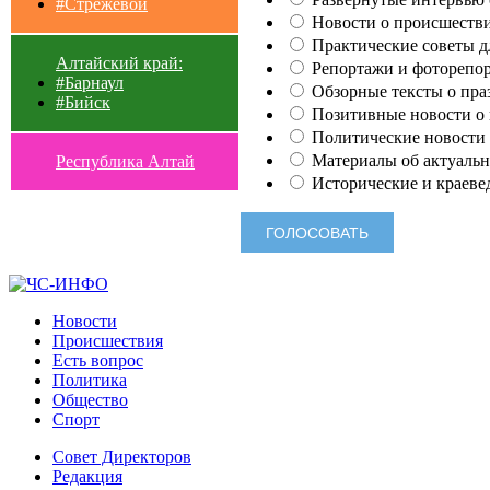
#Стрежевой
Новости о происшестви
Практические советы для
Алтайский край:
Репортажи и фоторепор
#Барнаул
Обзорные тексты о праз
#Бийск
Позитивные новости о п
Политические новости 
Материалы об актуальн
Республика Алтай
Исторические и краеве
Новости
Происшествия
Есть вопрос
Политика
Общество
Спорт
Совет Директоров
Редакция