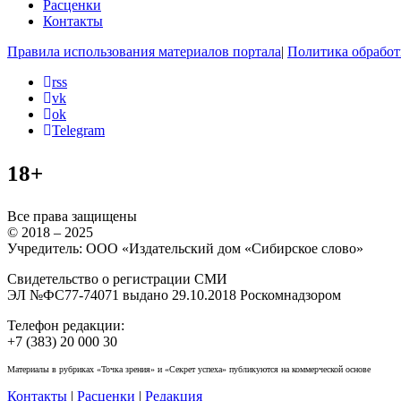
Расценки
Контакты
Правила использования материалов портала
|
Политика обработ
rss
vk
ok
Telegram
18+
Все права защищены
© 2018 – 2025
Учредитель: ООО «Издательский дом «Сибирское слово»
Свидетельство о регистрации СМИ
ЭЛ №ФС77-74071 выдано 29.10.2018 Роскомнадзором
Телефон редакции:
+7 (383) 20 000 30
Материалы в рубриках «Точка зрения» и «Секрет успеха» публикуются на коммерческой основе
Контакты
|
Расценки
|
Редакция