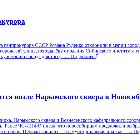
окурора
та генпрокурора СССР Романа Руденко отклонили в мэрии город
городской улице, неподалёку от здания Сибирского института у
у в мэрию города для того,
… Подробнее
тся возле Нарымского сквера в Новосиб
ирка, Нарымского сквера и Вознесенского кафедрального собора
а. Ранее ЧС-ИНФО писал, что новосибирцам предложили выбрать
а и собор. Первый вариант – это муниципальная платная
… Под