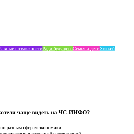
Равные возможности
Ради будущего
Семья и дети
Хоккей
хотели чаще видеть на ЧС-ИНФО?
по разным сферам экономики
 экспертами в разных областях знаний