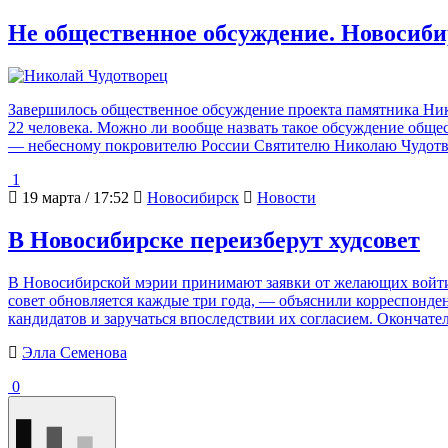
Не общественное обсуждение. Новосиб
Завершилось общественное обсуждение проекта памятника Ник
22 человека. Можно ли вообще назвать такое обсуждение общ
— небесному покровителю России Святителю Николаю Чудотвор
1
19 марта / 17:52
Новосибирск
Новости
В Новосибирске переизберут худсовет
В Новосибирской мэрии принимают заявки от желающих войти 
совет обновляется каждые три года, — объяснили корреспонден
кандидатов и заручаться впоследствии их согласием. Окончате
Элла Семенова
0