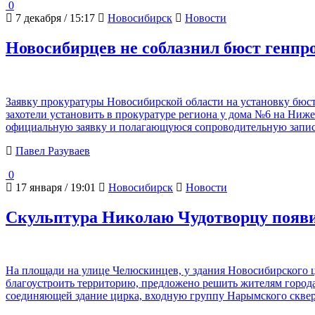
0
7 декабря / 15:17
Новосибирск
Новости
Новосибирцев не соблазнил бюст генпр
Заявку прокуратуры Новосибирской области на установку бюс
захотели установить в прокуратуре региона у дома №6 на Ниже
официальную заявку и полагающуюся сопроводительную записк
Павел Разуваев
0
17 января / 19:01
Новосибирск
Новости
Скульптура Николаю Чудотворцу появи
На площади на улице Челюскинцев, у здания Новосибирского ц
благоустроить территорию, предложено решить жителям город
соединяющей здание цирка, входную группу Нарымского сквер