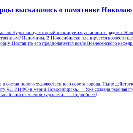
ирцы высказались о памятнике Николаю
олаю Чудотворцу, который планируется установить рядом с Нар
ественным? Напомним, В Новосибирске планируется возвести ш
цу. Поставить его предполагается возле Вознесенского кафед
в состав нового художественного совета города. Ныне действу
ту ЧС-ИНФО в мэрии Новосибирска. — Уже создана рабочая групп
льный список членов худсовета
… Подробнее