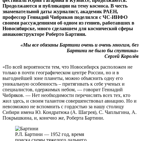
фестиваль Юрия Гагарина в Кузбассе, продолжаются.
Продолжаются и публикации на тему космоса. В честь
знаменательной даты журналист, академик РАЕН,
профессор Геннадий Чибряков поделился с ЧС-ИНФО
своими рассуждениями об одном из гениев, работавших в
Новосибирске, много сделавшем для космической сферы
авиаконструкторе Роберто Бартини.
«Мы все обязаны Бартини очень и очень многим, без
Бартини не было бы спутника»
Сергей Королёв
«По всей вероятности тем, что Новосибирск расположен не
только в почти географическом центре России, но и в
выгоднейшей зоне планеты, можно объяснить одну его
уникальную особенность – притягивать к себе ученых и
специалистов, одержимых небом, — говорит Геннадий
Чибряков. — Нет необходимости перечислять всех тех, кто
жил здесь, и своим талантом совершенствовал авиацию. Но и
невозможно не вспомнить с гордостью за нашу столицу
Сибири имена Ю. Кондратюка (А. Шагрея), С. Чаплыгина, А.
Покрышкина, и, конечно же, Роберта Бартини.
Р.Л. Бартини — 1952 год, время
поиска схемы тяжелого дальнего