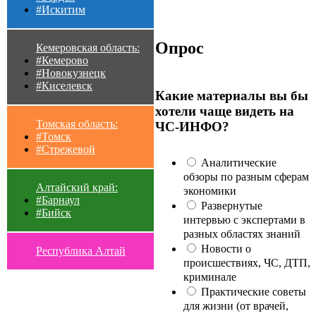
#Искитим
Опрос
Кемеровская область:
#Кемерово
#Новокузнецк
#Киселевск
Какие материалы вы бы
хотели чаще видеть на
Томская область:
ЧС-ИНФО?
#Томск
#Стрежевой
Аналитические
обзоры по разным сферам
Алтайский край:
экономики
#Барнаул
Развернутые
#Бийск
интервью с экспертами в
разных областях знаний
Новости о
Республика Алтай
происшествиях, ЧС, ДТП,
криминале
Практические советы
для жизни (от врачей,