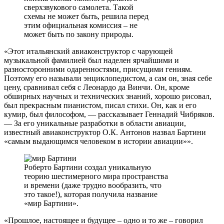
сверхзвукового самолета. Такой
схемы не может быть, решила перед
этим официальная комиссия – не
может быть по закону природы.
«Этот итальянский авиаконструктор с чарующей
музыкальной фамилией был наделен ярчайшими и
разносторонними одаренностями, присущими гениям.
Поэтому его называли энциклопедистом, а сам он, зная себе
цену, сравнивал себя с Леонардо да Винчи. Он, кроме
обширных научных и технических знаний, хорошо рисовал,
был прекрасным пианистом, писал стихи. Он, как и его
кумир, был философом, — рассказывает Геннадий Чибряков.
— За его уникальные разработки в области авиации,
известный авиаконструктор О.К. Антонов назвал Бартини
«самым выдающимся человеком в истории авиации»».
Роберто Бартини создал уникальную
теорию шестимерного мира пространства
и времени (даже трудно вообразить, что
это такое!), которая получила название
«мир Бартини».
«Прошлое, настоящее и будущее – одно и то же – говорил