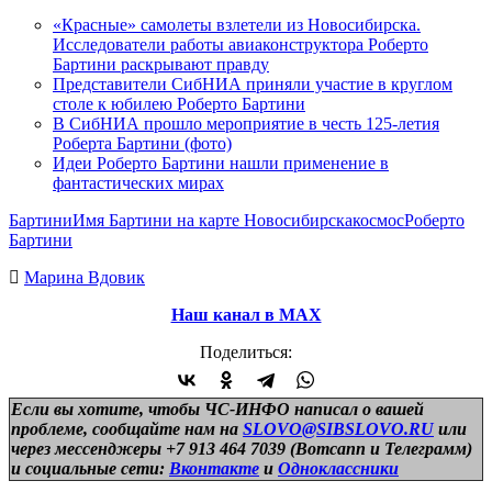
«Красные» самолеты взлетели из Новосибирска.
Исследователи работы авиаконструктора Роберто
Бартини раскрывают правду
Представители СибНИА приняли участие в круглом
столе к юбилею Роберто Бартини
В СибНИА прошло мероприятие в честь 125-летия
Роберта Бартини (фото)
Идеи Роберто Бартини нашли применение в
фантастических мирах
Бартини
Имя Бартини на карте Новосибирска
космос
Роберто
Бартини
Марина Вдовик
Наш канал в МАХ
Поделиться:
Если вы хотите, чтобы ЧС-ИНФО написал о вашей
проблеме, сообщайте нам на
SLOVO@SIBSLOVO.RU
или
через мессенджеры +7 913 464 7039 (Вотсапп и Телеграмм)
и
социальные сети:
Вконтакте
и
Одноклассники