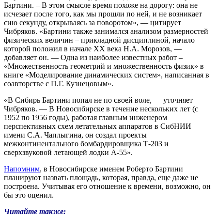
Бартини. – В этом смысле время похоже на дорогу: она не
исчезает после того, как мы прошли по ней, и не возникает
сию секунду, открываясь за поворотом», — цитирует
Чибряков. «Бартини также занимался анализом размерностей
физических величин – прикладной дисциплиной, начало
которой положил в начале ХХ века Н.А. Морозов, —
добавляет он. — Одна из наиболее известных работ –
«Множественность геометрий и множественность физик» в
книге «Моделирование динамических систем», написанная в
соавторстве с П.Г. Кузнецовым».
«В Сибирь Бартини попал не по своей воле, — уточняет
Чибряков. — В Новосибирске в течение нескольких лет (с
1952 по 1956 годы), работая главным инженером
перспективных схем летательных аппаратов в СибНИИ
имени С.А. Чаплыгина, он создал проекты
межконтинентального бомбардировщика Т-203 и
сверхзвуковой летающей лодки А-55».
Напомним
, в Новосибирске именем Роберто Бартини
планируют назвать площадь, которая, правда, еще даже не
построена. Учитывая его отношение к времени, возможно, он
бы это оценил.
Читайте также: