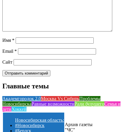
Имя
*
Email
*
Сайт
Главные темы
Академгородок 2.0
Москва Vs Сибирь
Проблемы
Новосибирска
Равные возможности
Ради будущего
Семья и
дети
Хоккей
Новосибирская область:
Архив газеты
#Новосибирск
"ЧС"
#Бердск