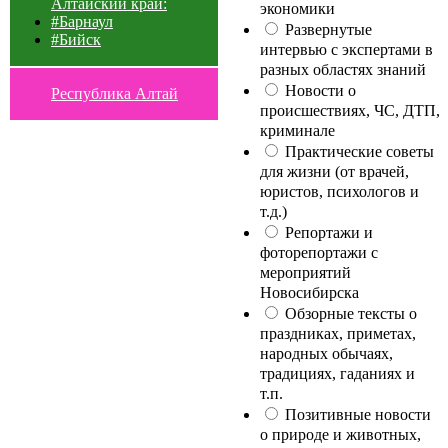
Алтайский край:
экономики
#Барнаул
Развернутые
#Бийск
интервью с экспертами в
разных областях знаний
Новости о
Республика Алтай
происшествиях, ЧС, ДТП,
криминале
Практические советы
для жизни (от врачей,
юристов, психологов и
т.д.)
Репортажи и
фоторепортажи с
мероприятий
Новосибирска
Обзорные тексты о
праздниках, приметах,
народных обычаях,
традициях, гаданиях и
т.п.
Позитивные новости
о природе и животных,