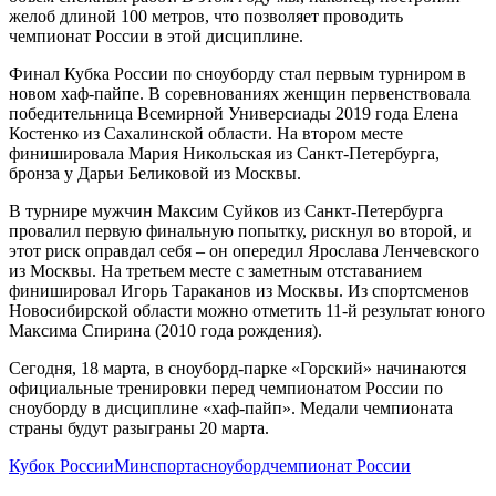
желоб длиной 100 метров, что позволяет проводить
чемпионат России в этой дисциплине.
Финал Кубка России по сноуборду стал первым турниром в
новом хаф-пайпе. В соревнованиях женщин первенствовала
победительница Всемирной Универсиады 2019 года Елена
Костенко из Сахалинской области. На втором месте
финишировала Мария Никольская из Санкт-Петербурга,
бронза у Дарьи Беликовой из Москвы.
В турнире мужчин Максим Суйков из Санкт-Петербурга
провалил первую финальную попытку, рискнул во второй, и
этот риск оправдал себя – он опередил Ярослава Ленчевского
из Москвы. На третьем месте с заметным отставанием
финишировал Игорь Тараканов из Москвы. Из спортсменов
Новосибирской области можно отметить 11-й результат юного
Максима Спирина (2010 года рождения).
Сегодня, 18 марта, в сноуборд-парке «Горский» начинаются
официальные тренировки перед чемпионатом России по
сноуборду в дисциплине «хаф-пайп». Медали чемпионата
страны будут разыграны 20 марта.
Кубок России
Минспорта
сноуборд
чемпионат России