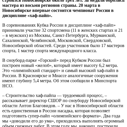
строился Новосибирске около трех лет. За медали боролись
мастера из восьми регионов страны. 20 марта в
Новосибирске впервые состоится чемпионат России в
дисциплине «хаф-пайп».
В соревнованиях Кубка России в дисциплине «хаф-пайп»
принимали участие 32 спортсмена (11 в женских стартах и 21
– в мужских) из Москвы, Санкт-Петербурга, Мурманской,
Сахалинской, Челябинской, Московской, Свердловской,
Новосибирской областей. Среди участников было 17 мастеров
спорта, 1 мастер спорта международного класса.
В сноуборд-парке «Горский» перед Кубком России был
построен новый «желоб», который имеет высоту 6,2 метра.
Это «олимпийский стандарт» и самый высокий хаф-пайп в
России. В Красноярске и Миассе аналогичные сооружения
имеют глубину 5,4 метра. Об этом сообщили в Минспорта
НСО.
– Строительство хаф-пайпа — трудоемкий процесс, –
рассказывает директор СШОР по сноуборду Новосибирской
области Антон Благовидов. – У нас в Новосибирской области
есть единственная в России насадка, которая позволяет
подготовить супер-пайп «олимпийского формата». Два года
мы «доводили его до ума», приходилось выполнять огромный
объем снежных работ. В этом году мы, наконец, построили