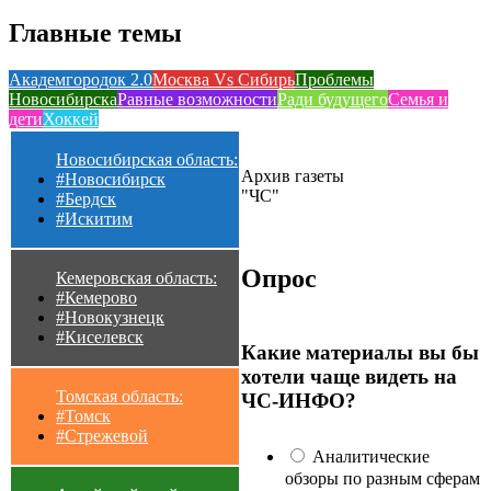
Главные темы
Академгородок 2.0
Москва Vs Сибирь
Проблемы
Новосибирска
Равные возможности
Ради будущего
Семья и
дети
Хоккей
Новосибирская область:
Архив газеты
#Новосибирск
"ЧС"
#Бердск
#Искитим
Опрос
Кемеровская область:
#Кемерово
#Новокузнецк
#Киселевск
Какие материалы вы бы
хотели чаще видеть на
Томская область:
ЧС-ИНФО?
#Томск
#Стрежевой
Аналитические
обзоры по разным сферам