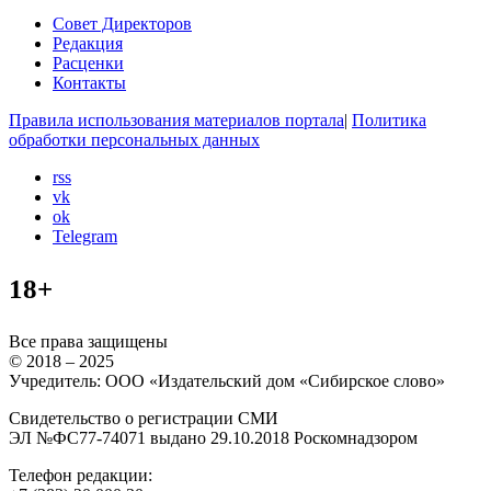
Совет Директоров
Редакция
Расценки
Контакты
Правила использования материалов портала
|
Политика
обработки персональных данных
rss
vk
ok
Telegram
18+
Все права защищены
© 2018 – 2025
Учредитель: ООО «Издательский дом «Сибирское слово»
Свидетельство о регистрации СМИ
ЭЛ №ФС77-74071 выдано 29.10.2018 Роскомнадзором
Телефон редакции: