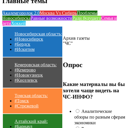
Главные темы
Академгородок 2.0
Москва Vs Сибирь
Проблемы
Новосибирска
Равные возможности
Ради будущего
Семья и
дети
Хоккей
Новосибирская область:
Архив газеты
#Новосибирск
"ЧС"
#Бердск
#Искитим
Опрос
Кемеровская область:
#Кемерово
#Новокузнецк
#Киселевск
Какие материалы вы бы
хотели чаще видеть на
Томская область:
ЧС-ИНФО?
#Томск
#Стрежевой
Аналитические
обзоры по разным сферам
Алтайский край:
экономики
#Барнаул