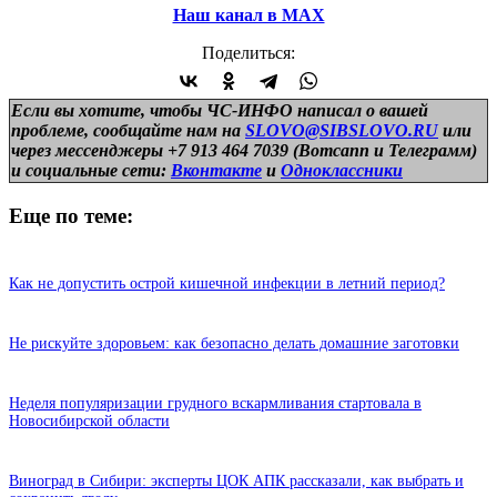
Наш канал в МАХ
Поделиться:
Если вы хотите, чтобы ЧС-ИНФО написал о вашей
проблеме, сообщайте нам на
SLOVO@SIBSLOVO.RU
или
через мессенджеры +7 913 464 7039 (Вотсапп и Телеграмм)
и
социальные сети:
Вконтакте
и
Одноклассники
Еще по теме:
Как не допустить острой кишечной инфекции в летний период?
Не рискуйте здоровьем: как безопасно делать домашние заготовки
Неделя популяризации грудного вскармливания стартовала в
Новосибирской области
Виноград в Сибири: эксперты ЦОК АПК рассказали, как выбрать и