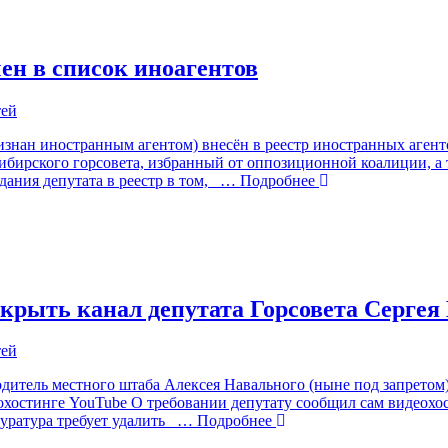
ен в список иноагентов
ризнан иностранным агентом) внесён в реестр иностранных аге
сибирского горсовета, избранный от оппозиционной коалиции, а
ания депутата в реестр в том,
… Подробнее
акрыть канал депутата Горсовета Сергея
дитель местного штаба Алексея Навального (ныне под запретом)
еохостинге YouTube О требовании депутату сообщил сам видеохо
уратура требует удалить
… Подробнее