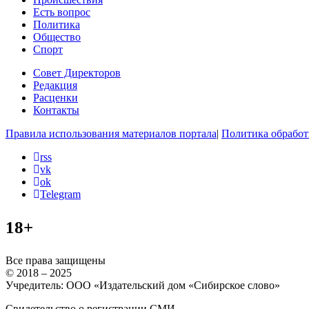
Есть вопрос
Политика
Общество
Спорт
Совет Директоров
Редакция
Расценки
Контакты
Правила использования материалов портала
|
Политика обработ
rss
vk
ok
Telegram
18+
Все права защищены
© 2018 – 2025
Учредитель: ООО «Издательский дом «Сибирское слово»
Свидетельство о регистрации СМИ