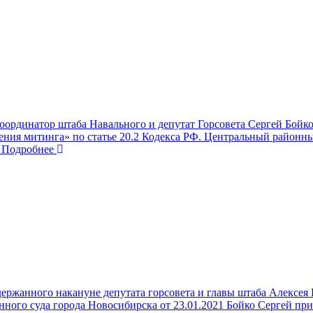
оординатор штаба Навального и депутат Горсовета Сергей Бойко
ния митинга» по статье 20.2 Кодекса РФ. Центральный районны
Подробнее
держанного накануне депутата горсовета и главы штаба Алексея
нного суда города Новосибирска от 23.01.2021 Бойко Сергей п