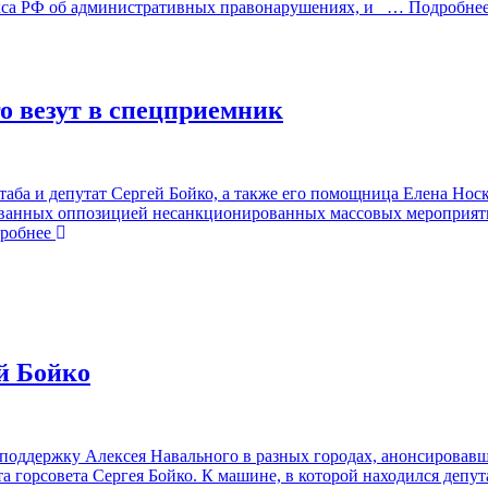
екса РФ об административных правонарушениях, и
… Подробне
о везут в спецприемник
ба и депутат Сергей Бойко, а также его помощница Елена Носко
нированных оппозицией несанкционированных массовых мероприят
робнее
й Бойко
 поддержку Алексея Навального в разных городах, анонсировавш
та горсовета Сергея Бойко. К машине, в которой находился депу