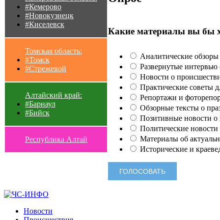
#Кемерово
#Новокузнецк
#Киселевск
Какие материалы вы бы 
Томская область:
Аналитические обзоры 
#Томск
Развернутые интервью с
#Стрежевой
Новости о происшестви
Практические советы для
Алтайский край:
Репортажи и фоторепор
#Барнаул
Обзорные тексты о праз
#Бийск
Позитивные новости о п
Политические новости 
Материалы об актуальн
Республика Алтай
Исторические и краеве
Новости
Происшествия