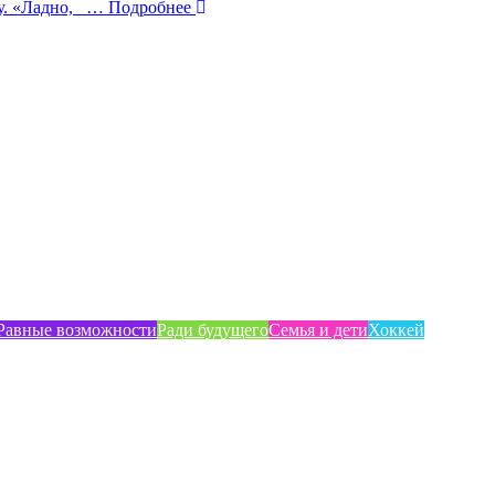
у. «Ладно,
… Подробнее
Равные возможности
Ради будущего
Семья и дети
Хоккей