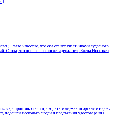
е
вец. Стало известно, что оба станут участниками судебного
ий. О том, что произошло после задержания, Елена Носковец
их мероприятия, стали проходить задержания организаторов.
тат, подошли несколько людей и предъявили удостоверения.