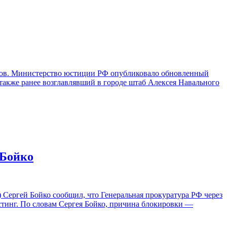
нтов. Министерство юстиции РФ опубликовало обновленный
 также ранее возглавлявший в городе штаб Алексея Навального
 Бойко
 Сергей Бойко сообщил, что Генеральная прокуратура РФ через
стинг. По словам Сергея Бойко, причина блокировки —