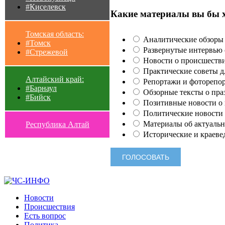
#Киселевск
Какие материалы вы бы 
Томская область:
Аналитические обзоры 
#Томск
Развернутые интервью с
#Стрежевой
Новости о происшестви
Практические советы для
Алтайский край:
Репортажи и фоторепор
#Барнаул
Обзорные тексты о праз
#Бийск
Позитивные новости о п
Политические новости 
Материалы об актуальн
Республика Алтай
Исторические и краеве
Новости
Происшествия
Есть вопрос
Политика