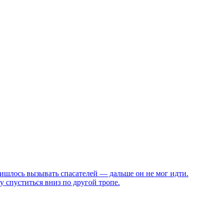
ришлось вызывать спасателей — дальше он не мог идти.
 спуститься вниз по другой тропе.