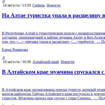
0
14 августа / 13:59
Сибирь
Новости
На Алтае туристка упала в расщелину 
В Республике Алтай в туристическом походе с незарегистриро
ситуации, произошедшей в районе ледника Актру в Коч-Агачск
том, что <…> девушка упала в расщелину <…>требуется
… По
Елена Романова
0
10 августа / 16:38
Алтайский край
Новости
В Алтайском крае мужчина спускался с
В Алтайском крае организованы поиски туриста, который втор
жителя райцентра Табуны Алтайского края поступило в дежурно
туристов. Мужчина пропал при спуске с горы Синюха.
… Под