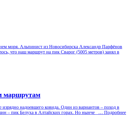
внем моря. Альпинист из Новосибирска Александр Парфёнов
сь, что наш маршрут на пик Сварог (5005 метров) занял в
ым маршрутам
е изрядно надоевшего ковида. Один из вариантов – поход в
шин – пик Белуха в Алтайских горах. Но нынче
… Подробнее