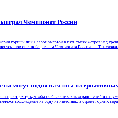
выиграл Чемпионат России
орил горный пик Сварог высотой в пять тысяч метров над уро
ортсменов стал победителем Чемпионата России. — Так сложило
исты могут подняться по альтернативн
ь и где отдохнуть, чтобы не было никаких ограничений из-за уж
лялось восхождение на одну из известных в стране горных вер