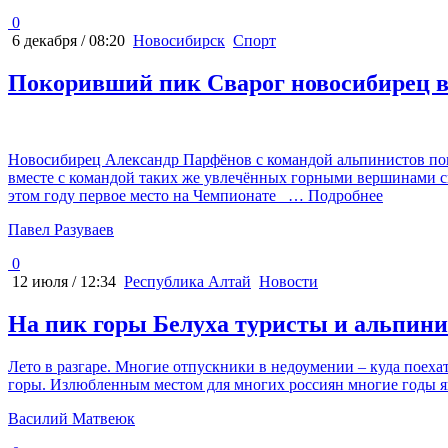
0
6 декабря / 08:20
Новосибирск
Спорт
Покоривший пик Сварог новосибирец 
Новосибирец Александр Парфёнов с командой альпинистов пок
вместе с командой таких же увлечённых горными вершинами сп
этом году первое место на Чемпионате
… Подробнее
Павел Разуваев
0
12 июля / 12:34
Республика Алтай
Новости
На пик горы Белуха туристы и альпин
Лето в разгаре. Многие отпускники в недоумении – куда поехат
горы. Излюбленным местом для многих россиян многие годы яв
Василий Матвеюк