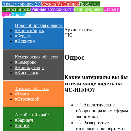
Академгородок 2.0
Москва Vs Сибирь
Проблемы
Новосибирска
Равные возможности
Ради будущего
Семья и
дети
Хоккей
Новосибирская область:
Архив газеты
#Новосибирск
"ЧС"
#Бердск
#Искитим
Опрос
Кемеровская область:
#Кемерово
#Новокузнецк
#Киселевск
Какие материалы вы бы
хотели чаще видеть на
Томская область:
ЧС-ИНФО?
#Томск
#Стрежевой
Аналитические
обзоры по разным сферам
Алтайский край:
экономики
#Барнаул
Развернутые
#Бийск
интервью с экспертами в