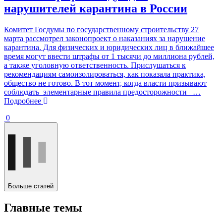
нарушителей карантина в России
Комитет Госдумы по государственному строительству 27
марта рассмотрел законопроект о наказаниях за нарушение
карантина. Для физических и юридических лиц в ближайшее
время могут ввести штрафы от 1 тысячи до миллиона рублей,
а также уголовную ответственность. Прислушаться к
рекомендациям самоизолироваться, как показала практика,
общество не готово. В тот момент, когда власти призывают
соблюдать элементарные правила предосторожности
…
Подробнее
0
Больше статей
Главные темы