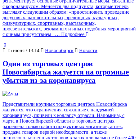
регламентирует основные ограничительные меры, связанные
с коронавирусом. Меняется два подпункта, которые теперь
выглядят следующим образом: «приостановить проведение
досуговых, развлекательных, зрелищных, культурных,
физкультурных, спортивных, выставочных,
просветительских, рекламных и иных подобных мероприятий
с очным присутствием
… Подробнее
0
15 июня / 13:14
Новосибирск
Новости
Один из торговых центров
Новосибирска жалуется на огромные
убытки из-за коронавируса
Представители крупных торговых центров Новосибирска
жалуются, что ограничения, связанные с пандемией
коронавируса, привели к коллапсу отрасли. Напомним, с
марта в Новосибирской области в торговых центрах
разрешена только работа продуктовых магазинов, аптек,
продажа товаров первой необходимости, а также
непродовольственных товаров в залах площадью не более 400