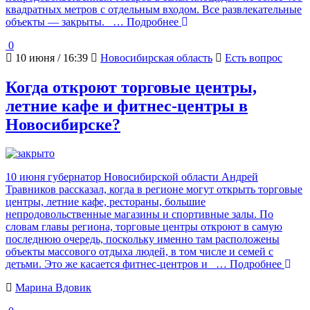
квадратных метров с отдельным входом. Все развлекательные
объекты — закрыты.
… Подробнее
0
10 июня / 16:39
Новосибирская область
Есть вопрос
Когда откроют торговые центры,
летние кафе и фитнес-центры в
Новосибирске?
10 июня губернатор Новосибирской области Андрей
Травников рассказал, когда в регионе могут открыть торговые
центры, летние кафе, рестораны, большие
непродовольственные магазины и спортивные залы. По
словам главы региона, торговые центры откроют в самую
последнюю очередь, поскольку именно там расположены
объекты массового отдыха людей, в том числе и семей с
детьми. Это же касается фитнес-центров и
… Подробнее
Марина Вдовик