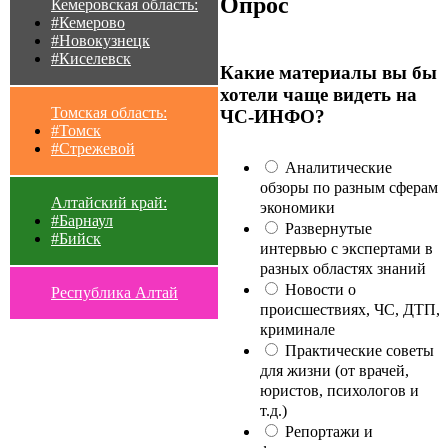
Опрос
Кемеровская область:
#Кемерово
#Новокузнецк
#Киселевск
Какие материалы вы бы
хотели чаще видеть на
Томская область:
ЧС-ИНФО?
#Томск
#Стрежевой
Аналитические
обзоры по разным сферам
Алтайский край:
экономики
#Барнаул
Развернутые
#Бийск
интервью с экспертами в
разных областях знаний
Новости о
Республика Алтай
происшествиях, ЧС, ДТП,
криминале
Практические советы
для жизни (от врачей,
юристов, психологов и
т.д.)
Репортажи и