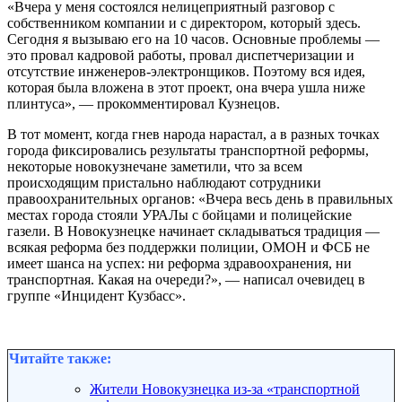
«Вчера у меня состоялся нелицеприятный разговор с
собственником компании и с директором, который здесь.
Сегодня я вызываю его на 10 часов. Основные проблемы —
это провал кадровой работы, провал диспетчеризации и
отсутствие инженеров-электронщиков. Поэтому вся идея,
которая была вложена в этот проект, она вчера ушла ниже
плинтуса», — прокомментировал Кузнецов.
В тот момент, когда гнев народа нарастал, а в разных точках
города фиксировались результаты транспортной реформы,
некоторые новокузнечане заметили, что за всем
происходящим пристально наблюдают сотрудники
правоохранительных органов: «Вчера весь день в правильных
местах города стояли УРАЛы с бойцами и полицейские
газели. В Новокузнецке начинает складываться традиция —
всякая реформа без поддержки полиции, ОМОН и ФСБ не
имеет шанса на успех: ни реформа здравоохранения, ни
транспортная. Какая на очереди?», — написал очевидец в
группе «Инцидент Кузбасс».
Читайте также:
Жители Новокузнецка из-за «транспортной