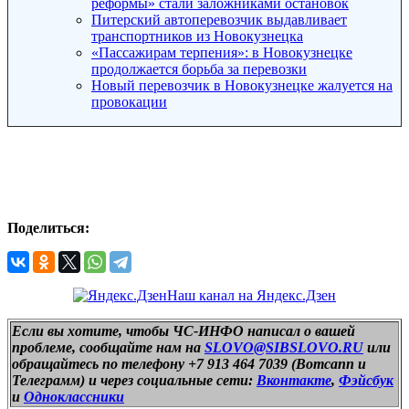
реформы» стали заложниками остановок
Питерский автоперевозчик выдавливает
транспортников из Новокузнецка
«Пассажирам терпения»: в Новокузнецке
продолжается борьба за перевозки
Новый перевозчик в Новокузнецке жалуется на
провокации
Поделиться:
Наш канал на Яндекс.Дзен
Если вы хотите, чтобы ЧС-ИНФО написал о вашей
проблеме, сообщайте нам на
SLOVO@SIBSLOVO.RU
или
обращайтесь по телефону +7 913 464 7039 (Вотсапп и
Телеграмм) и
через социальные сети:
Вконтакте
,
Фэйсбук
и
Одноклассники