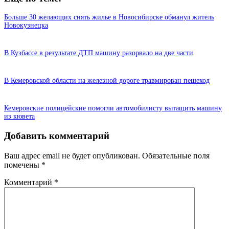
Больше 30 желающих снять жилье в Новосибирске обманул житель
Новокузнецка
В Кузбассе в результате ДТП машину разорвало на две части
В Кемеровской области на железной дороге травмирован пешеход
Кемеровские полицейские помогли автомобилисту вытащить машину
из кювета
Добавить комментарий
Ваш адрес email не будет опубликован.
Обязательные поля
помечены
*
Комментарий
*