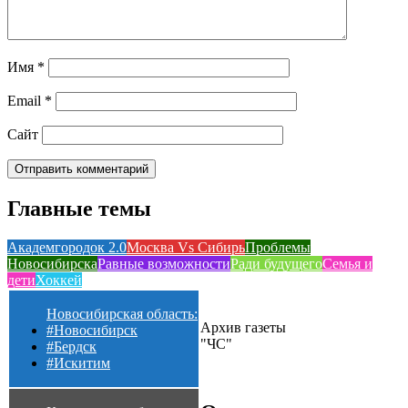
Имя
*
Email
*
Сайт
Главные темы
Академгородок 2.0
Москва Vs Сибирь
Проблемы
Новосибирска
Равные возможности
Ради будущего
Семья и
дети
Хоккей
Новосибирская область:
Архив газеты
#Новосибирск
"ЧС"
#Бердск
#Искитим