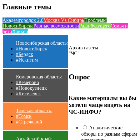
Главные темы
Академгородок 2.0
Москва Vs Сибирь
Проблемы
Новосибирска
Равные возможности
Ради будущего
Семья и
дети
Хоккей
Новосибирская область:
Архив газеты
#Новосибирск
"ЧС"
#Бердск
#Искитим
Опрос
Кемеровская область:
#Кемерово
#Новокузнецк
#Киселевск
Какие материалы вы бы
хотели чаще видеть на
Томская область:
ЧС-ИНФО?
#Томск
#Стрежевой
Аналитические
обзоры по разным сферам
Алтайский край: