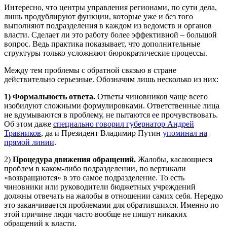
Интересно, что центры управления регионами, по сути дела,
лишь продублируют функции, которые уже и без того
выполняют подразделения в каждом из ведомств и органов
власти. Сделает ли это работу более эффективной – большой
вопрос. Ведь практика показывает, что дополнительные
структуры только усложняют бюрократические процессы.
Между тем проблемы с обратной связью в стране
действительно серьезные. Обозначим лишь несколько из них:
1) Формальность ответа.
Ответы чиновников чаще всего
изобилуют сложными формулировками. Ответственные лица
не вдумываются в проблему, не пытаются ее прочувствовать.
Об этом даже
специально говорил губернатор Андрей
Травников
, да и Президент Владимир Путин
упоминал на
прямой линии
.
2)
Процедура движения обращений.
Жалобы, касающиеся
проблем в каком-либо подразделении, по вертикали
«возвращаются» в это самое подразделение. То есть
чиновники или руководители бюджетных учреждений
должны отвечать на жалобы в отношении самих себя. Нередко
это заканчивается проблемами для обратившихся. Именно по
этой причине люди часто вообще не пишут никаких
обращений к власти.