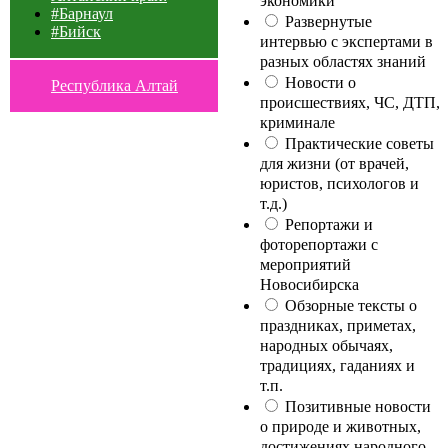
экономики
#Барнаул
Развернутые
#Бийск
интервью с экспертами в
разных областях знаний
Новости о
Республика Алтай
происшествиях, ЧС, ДТП,
криминале
Практические советы
для жизни (от врачей,
юристов, психологов и
т.д.)
Репортажи и
фоторепортажи с
мероприятий
Новосибирска
Обзорные тексты о
праздниках, приметах,
народных обычаях,
традициях, гаданиях и
т.п.
Позитивные новости
о природе и животных,
достижениях народного