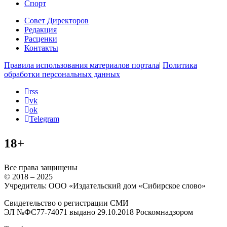
Спорт
Совет Директоров
Редакция
Расценки
Контакты
Правила использования материалов портала
|
Политика
обработки персональных данных
rss
vk
ok
Telegram
18+
Все права защищены
© 2018 – 2025
Учредитель: ООО «Издательский дом «Сибирское слово»
Свидетельство о регистрации СМИ
ЭЛ №ФС77-74071 выдано 29.10.2018 Роскомнадзором