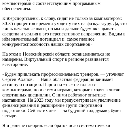
компьютерами с соответствующим программным
обеспечением.
Киберспортсмены, к слову, сидят не только за компьютером:
30-35 процентов времени уходит у них на физкультуру. Да, это
лишь начальные шаги, но мы и дальше будем вкладывать
средства и усилия в это перспективное направление. Видим в
нём значительный потенциал и, самое главное,
конкурентоспособность наших спортсменов».
На этом в Новосибирской области останавливаться не
намерены. Виртуальный спорт в регионе развивается
всесторонне.
«Будем привлекать профессиональных тренеров, ― уточняет
Сергей Ахапов. ― Наша областная федерация занимает
активную позицию. Парни на «ты» не только с
компьютерами, но и с теми играми, которые входят в число
спортивных дисциплин. С ними работают опытные
наставники. На 2023 году мы предусматриваем увеличение
финансирования и расширение групп спортивной
подготовки. Сейчас их две ― на будущий год, думаю, будет
четыре.
Я и раньше говорил: если брать число систематически