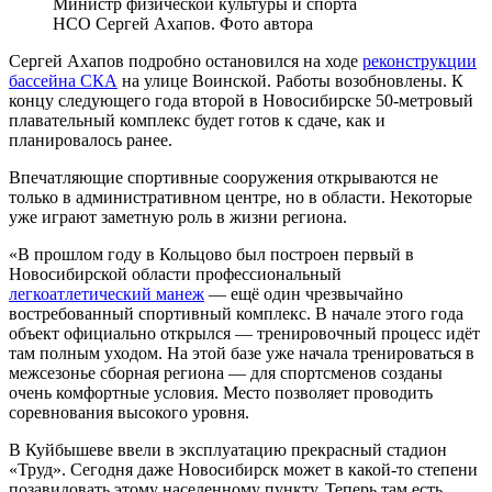
Министр физической культуры и спорта
НСО Сергей Ахапов. Фото автора
Сергей Ахапов подробно остановился на ходе
реконструкции
бассейна СКА
на улице Воинской. Работы возобновлены. К
концу следующего года второй в Новосибирске 50-метровый
плавательный комплекс будет готов к сдаче, как и
планировалось ранее.
Впечатляющие спортивные сооружения открываются не
только в административном центре, но в области. Некоторые
уже играют заметную роль в жизни региона.
«В прошлом году в Кольцово был построен первый в
Новосибирской области профессиональный
легкоатлетический манеж
― ещё один чрезвычайно
востребованный спортивный комплекс. В начале этого года
объект официально открылся ― тренировочный процесс идёт
там полным уходом. На этой базе уже начала тренироваться в
межсезонье сборная региона ― для спортсменов созданы
очень комфортные условия. Место позволяет проводить
соревнования высокого уровня.
В Куйбышеве ввели в эксплуатацию прекрасный стадион
«Труд». Сегодня даже Новосибирск может в какой-то степени
позавидовать этому населенному пункту. Теперь там есть