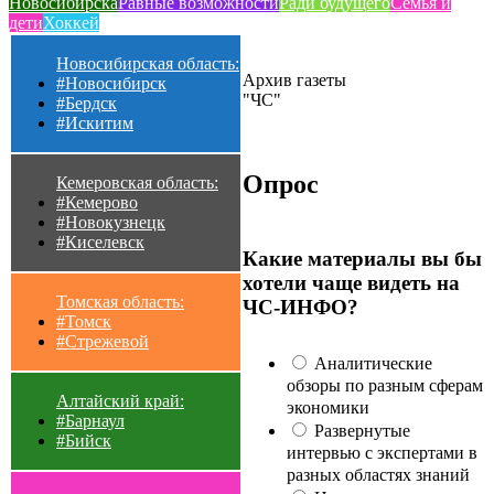
Новосибирска
Равные возможности
Ради будущего
Семья и
дети
Хоккей
Новосибирская область:
Архив газеты
#Новосибирск
"ЧС"
#Бердск
#Искитим
Опрос
Кемеровская область:
#Кемерово
#Новокузнецк
#Киселевск
Какие материалы вы бы
хотели чаще видеть на
Томская область:
ЧС-ИНФО?
#Томск
#Стрежевой
Аналитические
обзоры по разным сферам
Алтайский край:
экономики
#Барнаул
Развернутые
#Бийск
интервью с экспертами в
разных областях знаний