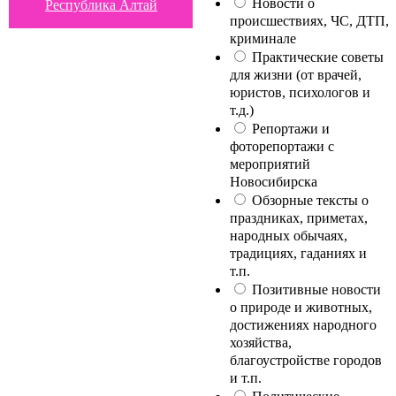
Новости о
Республика Алтай
происшествиях, ЧС, ДТП,
криминале
Практические советы
для жизни (от врачей,
юристов, психологов и
т.д.)
Репортажи и
фоторепортажи с
мероприятий
Новосибирска
Обзорные тексты о
праздниках, приметах,
народных обычаях,
традициях, гаданиях и
т.п.
Позитивные новости
о природе и животных,
достижениях народного
хозяйства,
благоустройстве городов
и т.п.