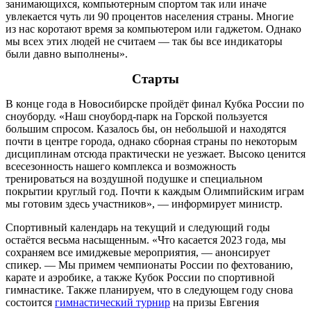
занимающихся, компьютерным спортом так или иначе
увлекается чуть ли 90 процентов населения страны. Многие
из нас коротают время за компьютером или гаджетом. Однако
мы всех этих людей не считаем ― так бы все индикаторы
были давно выполнены».
Старты
В конце года в Новосибирске пройдёт финал Кубка России по
сноуборду. «Наш сноуборд-парк на Горской пользуется
большим спросом. Казалось бы, он небольшой и находятся
почти в центре города, однако сборная страны по некоторым
дисциплинам отсюда практически не уезжает. Высоко ценится
всесезонность нашего комплекса и возможность
тренироваться на воздушной подушке и специальном
покрытии круглый год. Почти к каждым Олимпийским играм
мы готовим здесь участников», ― информирует министр.
Спортивный календарь на текущий и следующий годы
остаётся весьма насыщенным. «Что касается 2023 года, мы
сохраняем все имиджевые мероприятия, ― анонсирует
спикер. ― Мы примем чемпионаты России по фехтованию,
карате и аэробике, а также Кубок России по спортивной
гимнастике. Также планируем, что в следующем году снова
состоится
гимнастический турнир
на призы Евгения