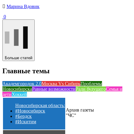
Марина Вдовик
0
Больше статей
Главные темы
Академгородок 2.0
Москва Vs Сибирь
Проблемы
Новосибирска
Равные возможности
Ради будущего
Семья и
дети
Хоккей
Новосибирская область:
Архив газеты
#Новосибирск
"ЧС"
#Бердск
#Искитим