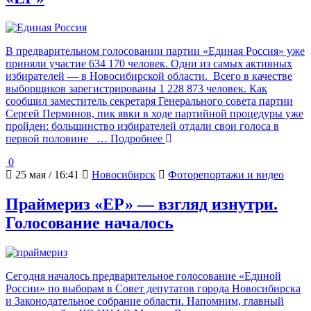
В предварительном голосовании партии «Единая Россия» уже
приняли участие 634 170 человек. Одни из самых активных
избирателей — в Новосибирской области. Всего в качестве
выборщиков зарегистрированы 1 228 873 человек. Как
сообщил заместитель секретаря Генерального совета партии
Сергей Перминов, пик явки в ходе партийной процедуры уже
пройден: большинство избирателей отдали свои голоса в
первой половине
… Подробнее
0
25 мая / 16:41
Новосибирск
Фоторепортажи и видео
Праймериз «ЕР» — взгляд изнутри.
Голосование началось
Сегодня началось предварительное голосование «Единой
России» по выборам в Совет депутатов города Новосибирска
и Законодательное собрание области. Напомним, главный