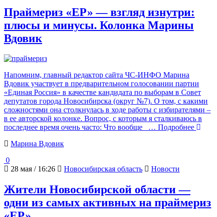
Праймериз «ЕР» — взгляд изнутри:
плюсы и минусы. Колонка Марины
Вдовик
Напомним, главный редактор сайта ЧС-ИНФО Марина
Вдовик участвует в предварительном голосовании партии
«Единая Россия» в качестве кандидата по выборам в Совет
депутатов города Новосибирска (округ №7). О том, с какими
сложностями она столкнулась в ходе работы с избирателями –
в ее авторской колонке. Вопрос, с которым я сталкиваюсь в
последнее время очень часто: Что вообще
… Подробнее
Марина Вдовик
0
28 мая / 16:26
Новосибирская область
Новости
Жители Новосибирской области —
одни из самых активных на праймериз
«ЕР»