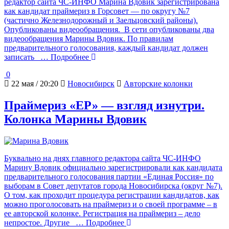
редактор сайта ЧС-ИНФО Марина Вдовик зарегистрирована
как кандидат праймериз в Горсовет — по округу №7
(частично Железнодорожный и Заельцовский районы).
Опубликованы видеообращения. В сети опубликованы два
видеообращения Марины Вдовик. По правилам
предварительного голосования, каждый кандидат должен
записать
… Подробнее
0
22 мая / 20:20
Новосибирск
Авторские колонки
Праймериз «ЕР» — взгляд изнутри.
Колонка Марины Вдовик
Буквально на днях главного редактора сайта ЧС-ИНФО
Марину Вдовик официально зарегистрировали как кандидата
предварительного голосования партии «Единая Россия» по
выборам в Совет депутатов города Новосибирска (округ №7).
О том, как проходит процедура регистрации кандидатов, как
можно проголосовать на праймериз и о своей программе – в
ее авторской колонке. Регистрация на праймериз – дело
непростое. Другие
… Подробнее