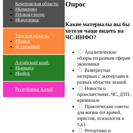
Опрос
Кемеровская область:
#Кемерово
#Новокузнецк
#Киселевск
Какие материалы вы бы
хотели чаще видеть на
Томская область:
ЧС-ИНФО?
#Томск
#Стрежевой
Аналитические
обзоры по разным сферам
Алтайский край:
экономики
#Барнаул
Развернутые
#Бийск
интервью с экспертами в
разных областях знаний
Новости о
Республика Алтай
происшествиях, ЧС, ДТП,
криминале
Практические советы
для жизни (от врачей,
юристов, психологов и
т.д.)
Репортажи и