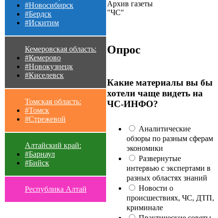
Архив газеты
#Новосибирск
"ЧС"
#Бердск
#Искитим
Опрос
Кемеровская область:
#Кемерово
#Новокузнецк
#Киселевск
Какие материалы вы бы
хотели чаще видеть на
Томская область:
ЧС-ИНФО?
#Томск
#Стрежевой
Аналитические
обзоры по разным сферам
Алтайский край:
экономики
#Барнаул
Развернутые
#Бийск
интервью с экспертами в
разных областях знаний
Новости о
Республика Алтай
происшествиях, ЧС, ДТП,
криминале
Практические советы