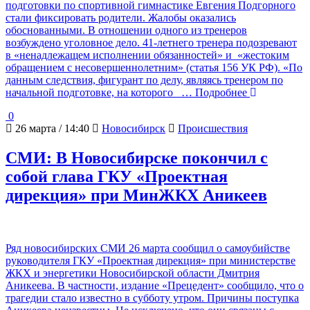
подготовки по спортивной гимнастике Евгения Подгорного
стали фиксировать родители. Жалобы оказались
обоснованными. В отношении одного из тренеров
возбуждено уголовное дело. 41-летнего тренера подозревают
в «ненадлежащем исполнении обязанностей» и «жестоким
обращением с несовершеннолетним» (статья 156 УК РФ). «По
данным следствия, фигурант по делу, являясь тренером по
начальной подготовке, на которого
… Подробнее
0
26 марта / 14:40
Новосибирск
Происшествия
СМИ: В Новосибирске покончил с
собой глава ГКУ «Проектная
дирекция» при МинЖКХ Аникеев
Ряд новосибирских СМИ 26 марта сообщил о самоубийстве
руководителя ГКУ «Проектная дирекция» при министерстве
ЖКХ и энергетики Новосибирской области Дмитрия
Аникеева. В частности, издание «Прецедент» сообщило, что о
трагедии стало известно в субботу утром. Причины поступка