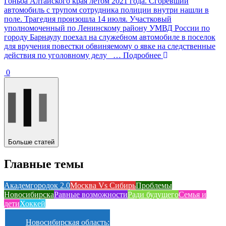
Гоньба Алтайского края летом 2021 года. Сгоревший
автомобиль с трупом сотрудника полиции внутри нашли в
поле. Трагедия произошла 14 июля. Участковый
уполномоченный по Ленинскому району УМВД России по
городу Барнаулу поехал на служебном автомобиле в поселок
для вручения повестки обвиняемому о явке на следственные
действия по уголовному делу
… Подробнее
0
Больше статей
Главные темы
Академгородок 2.0
Москва Vs Сибирь
Проблемы
Новосибирска
Равные возможности
Ради будущего
Семья и
дети
Хоккей
Новосибирская область: