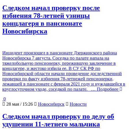
Следком начал проверку после
избиения 78-летней узницы
концлагеря в пансионате
Новосибирска
Инцидент произошел в пансионате Дзержинского района
Новосибирска 7 августа. Соседка по палате напала на
тяжелобольную пенсионерку, пережившую заключение в
концлагере, и жестоко избила ее. В СУ СК РФ по
Новосибирской области начали проведение доследственной
проверки по факту избиения 78-летнежей пенсионерки,
лежавшей в пансионате с февраля 2021 году и нуждавшейся в
круглосуточном уходе, соседкой по палате.
… Подробнее
0
28 мая / 15:26
Новосибирск
Новости
Следком начал проверку по делу об
удушении 11-летнего мальчика