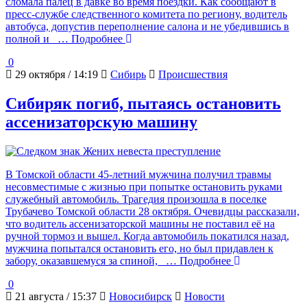
сломала палец в давке во время поездки. Как сообщают в
пресс-службе следственного комитета по региону, водитель
автобуса, допустив переполнение салона и не убедившись в
полной и
… Подробнее
0
29 октября / 14:19
Сибирь
Происшествия
Сибиряк погиб, пытаясь остановить
ассенизаторскую машину
В Томской области 45-летний мужчина получил травмы
несовместимые с жизнью при попытке остановить руками
служебный автомобиль. Трагедия произошла в поселке
Трубачево Томской области 28 октября. Очевидцы рассказали,
что водитель ассенизаторской машины не поставил её на
ручной тормоз и вышел. Когда автомобиль покатился назад,
мужчина попытался остановить его, но был придавлен к
забору, оказавшемуся за спиной,
… Подробнее
0
21 августа / 15:37
Новосибирск
Новости