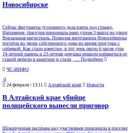
Новосибирске
Сейчас фигуранты уголовного дела взяты под стражу.
Напомним, трагедия произошла рано утром 3 марта на улице
Вокзальная магистраль. Пожилая жительница Новосибирска
погибла во дворе собственного дома во время прогулки с
собачкой. Как стало известно, в тот день около 6 часов утра
19-летний парень и 23-летняя девушка решили избавиться от
старой мебели в квартире и стали
… Подробнее
ЧС-ИНФО
0
24 февраля / 13:11
Алтайский край
Новости
В Алтайской крае убийце
полицейского вынесли приговор
Шокирующая расправа над участковым произошла в поселке