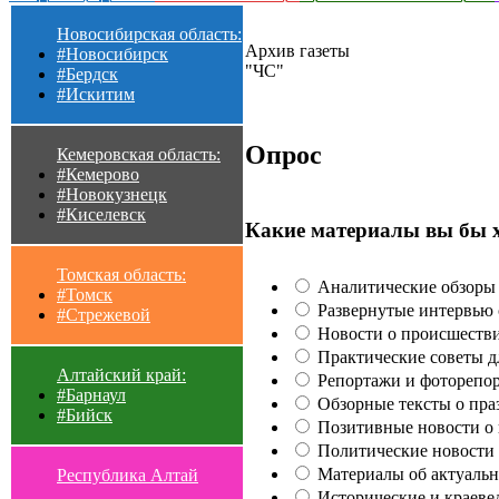
Новосибирская область:
Архив газеты
#Новосибирск
"ЧС"
#Бердск
#Искитим
Опрос
Кемеровская область:
#Кемерово
#Новокузнецк
#Киселевск
Какие материалы вы бы 
Томская область:
Аналитические обзоры 
#Томск
Развернутые интервью с
#Стрежевой
Новости о происшестви
Практические советы для
Алтайский край:
Репортажи и фоторепор
#Барнаул
Обзорные тексты о праз
#Бийск
Позитивные новости о п
Политические новости 
Материалы об актуальн
Республика Алтай
Исторические и краеве