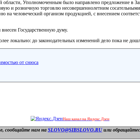
ой области, Уполномоченным было направлено предложение в За
товую и розничную торговлю несовершеннолетним сосательными
ию на человеческий организм продукцией, с внесением соответ
л внесен Государственную думу.
олее локально: до законодательных изменений дело пока не дошл
симостью от снюса
Наш канал на Яндекс.Дзен
е, сообщайте нам на
SLOVO@SIBSLOVO.RU
или обращайтесь