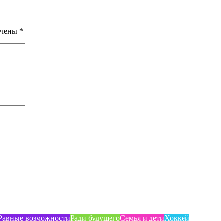
ечены
*
Равные возможности
Ради будущего
Семья и дети
Хоккей