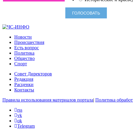
Новости
Происшествия
Есть вопрос
Политика
Общество
Спорт
Совет Директоров
Редакция
Расценки
Контакты
Правила использования материалов портала
|
Политика обработ
rss
vk
ok
Telegram