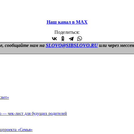
Наш канал в МАХ
Поделиться:
е, сообщайте нам на
SLOVO@SIBSLOVO.RU
или через мессе
свет»
ю — чек-лист для будущих родителей
ацпроекта «Семья»