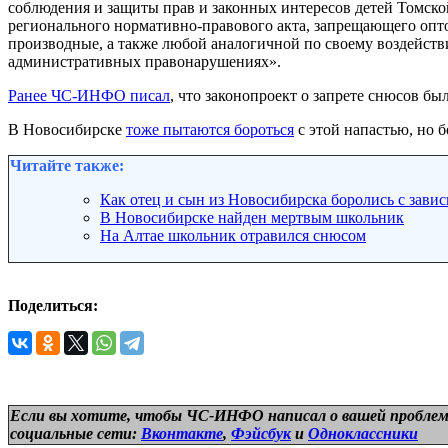
соблюдения и защиты прав и законных интересов детей Томск
регионального нормативно-правового акта, запрещающего оп
производные, а также любой аналогичной по своему воздейств
административных правонарушениях».
Ранее ЧС-ИНФО писал
, что законопроект о запрете снюсов бы
В Новосибирске
тоже пытаются бороться
с этой напастью, но б
Читайте также:
Как отец и сын из Новосибирска боролись с зави
В Новосибирске найден мертвым школьник
На Алтае школьник отравился снюсом
Поделиться:
Если вы хотите, чтобы ЧС-ИНФО написал о вашей проблем
социальные сети:
Вконтакте
,
Фэйсбук
и
Одноклассники