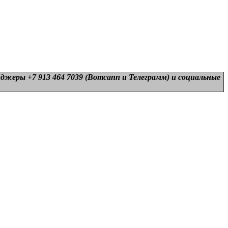
нджеры +7 913 464 7039 (Вотсапп и Телеграмм) и
социальные