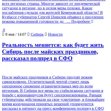
всех регионах страны. Многое зависит от эпидемической
ситуации в регионе, но в целом меры похожи. Какие
послабления сделали для жителей Кемеровской области? В
Кузбассе губернатор Сергей Цивилев объявил о продлении
режима повышенной готовности до
… Подробнее
0
8 мая / 14:07
Сибирь
Новости
Реальность меняется: как будет жить
Сибирь после майских праздников,
рассказал полпред в СФО
После майских праздников в Сибири продлят режим
самоизоляции. Отличительной чертой станет лишь
синхронное снижение ограничительных мер по всем
регионам. В Сибири все меры по стабилизации ситуации в
борьбе с коронавирусом будут синхронизированы. Раньше
губернаторы действовали на свое усмотрение, в ближайшее
время координация принятых решений упорядочится,
рассказал в пятницу на пресс-конференции полпред в СФО