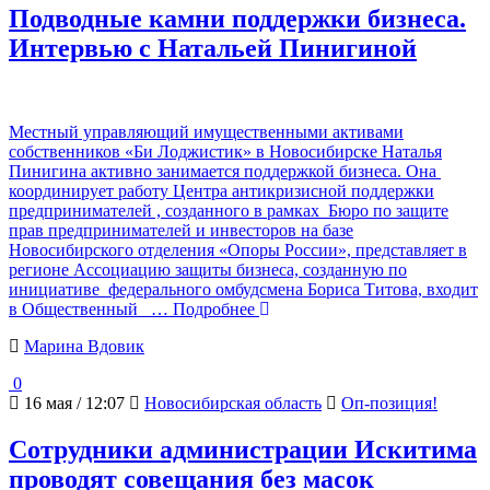
Подводные камни поддержки бизнеса.
Интервью с Натальей Пинигиной
Местный управляющий имущественными активами
собственников «Би Лоджистик» в Новосибирске Наталья
Пинигина активно занимается поддержкой бизнеса. Она
координирует работу Центра антикризисной поддержки
предпринимателей , созданного в рамках Бюро по защите
прав предпринимателей и инвесторов на базе
Новосибирского отделения «Опоры России», представляет в
регионе Ассоциацию защиты бизнеса, созданную по
инициативе федерального омбудсмена Бориса Титова, входит
в Общественный
… Подробнее
Марина Вдовик
0
16 мая / 12:07
Новосибирская область
Оп-позиция!
Сотрудники администрации Искитима
проводят совещания без масок