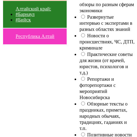
обзоры по разным сферам
Алтайский край:
экономики
#Барнаул
Развернутые
#Бийск
интервью с экспертами в
разных областях знаний
Новости о
Республика Алтай
происшествиях, ЧС, ДТП,
криминале
Практические советы
для жизни (от врачей,
юристов, психологов и
т.д.)
Репортажи и
фоторепортажи с
мероприятий
Новосибирска
Обзорные тексты о
праздниках, приметах,
народных обычаях,
традициях, гаданиях и
т.п.
Позитивные новости