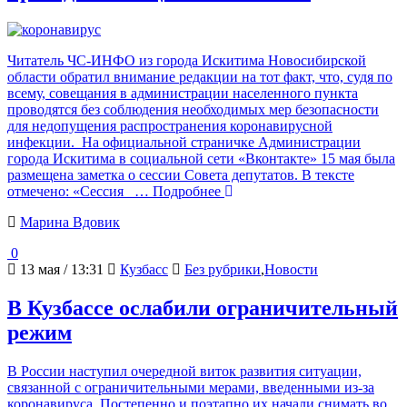
Читатель ЧС-ИНФО из города Искитима Новосибирской
области обратил внимание редакции на тот факт, что, судя по
всему, совещания в администрации населенного пункта
проводятся без соблюдения необходимых мер безопасности
для недопущения распространения коронавирусной
инфекции. На официальной страничке Администрации
города Искитима в социальной сети «Вконтакте» 15 мая была
размещена заметка о сессии Совета депутатов. В тексте
отмечено: «Сессия
… Подробнее
Марина Вдовик
0
13 мая / 13:31
Кузбасс
Без рубрики
,
Новости
В Кузбассе ослабили ограничительный
режим
В России наступил очередной виток развития ситуации,
связанной с ограничительными мерами, введенными из-за
коронавируса. Постепенно и поэтапно их начали снимать во