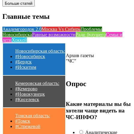
Больше статей
Главные темы
Академгородок 2.0
Москва Vs Сибирь
Проблемы
Новосибирска
Равные возможности
Ради будущего
Семья и
дети
Хоккей
Новосибирская область:
Архив газеты
#Новосибирск
"ЧС"
#Бердск
#Искитим
Опрос
Кемеровская область:
#Кемерово
#Новокузнецк
#Киселевск
Какие материалы вы бы
хотели чаще видеть на
Томская область:
ЧС-ИНФО?
#Томск
#Стрежевой
Аналитические