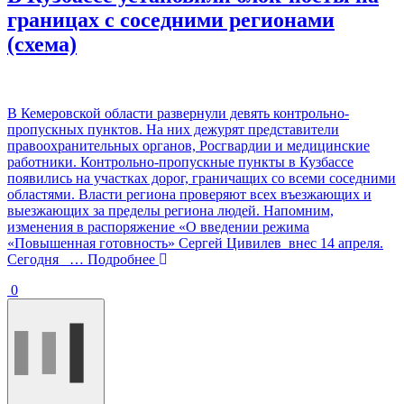
границах с соседними регионами
(схема)
В Кемеровской области развернули девять контрольно-
пропускных пунктов. На них дежурят представители
правоохранительных органов, Росгвардии и медицинские
работники. Контрольно-пропускные пункты в Кузбассе
появились на участках дорог, граничащих со всеми соседними
областями. Власти региона проверяют всех въезжающих и
выезжающих за пределы региона людей. Напомним,
изменения в распоряжение «О введении режима
«Повышенная готовность» Сергей Цивилев внес 14 апреля.
Сегодня
… Подробнее
0